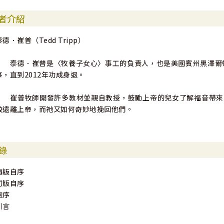
者介紹
大衛．鮑力生（David Powlison）
基督徒輔導教育基金會
泰德．崔普（Tedd Tripp）
賓州拉弗洛克區（Laverock, PA）
泰德．崔普是〈牧養子女心〉事工的負責人，也是美國賓州黑澤爾頓恩
事，直到2012年功成身退。
崔普牧師開發許多教材並親自教授，鼓勵上帝的兒女了解福音帶來
致遠離上帝，而祂又如何奇妙地挽回他們。
錄
再版自序
初版自序
鮑序
引言