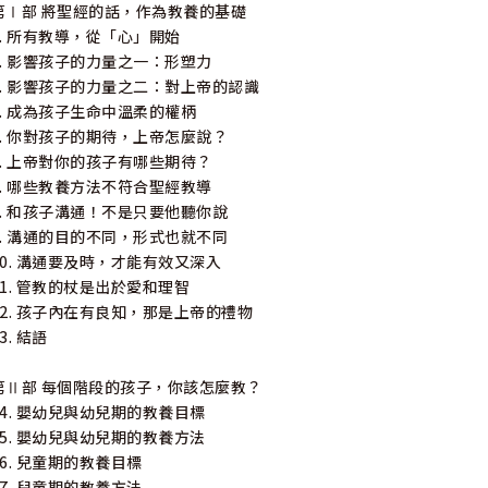
第Ⅰ部 將聖經的話，作為教養的基礎
1. 所有教導，從「心」開始
2. 影響孩子的力量之一：形塑力
3. 影響孩子的力量之二：對上帝的認識
4. 成為孩子生命中溫柔的權柄
5. 你對孩子的期待，上帝怎麼說？
6. 上帝對你的孩子有哪些期待？
7. 哪些教養方法不符合聖經教導
8. 和孩子溝通！不是只要他聽你說
9. 溝通的目的不同，形式也就不同
10. 溝通要及時，才能有效又深入
11. 管教的杖是出於愛和理智
12. 孩子內在有良知，那是上帝的禮物
3. 結語
第Ⅱ部 每個階段的孩子，你該怎麼教？
14. 嬰幼兒與幼兒期的教養目標
15. 嬰幼兒與幼兒期的教養方法
16. 兒童期的教養目標
17. 兒童期的教養方法