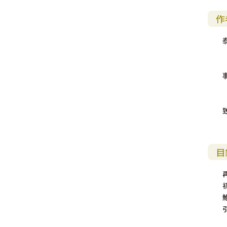
教 牧 書 信
作
目