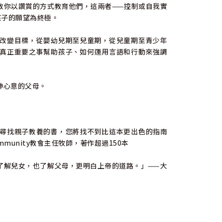
你以讚賞的方式教育他們，這兩者——控制或自我實
孩子的願望為終極。
改變目標，從嬰幼兒期至兒童期，從兒童期至青少年
真正重要之事幫助孩子、如何運用言語和行動來強調
神心意的父母。
尋找親子教養的書，您將找不到比這本更出色的指南
ommunity教會主任牧師，著作超過150本
解兒女，也了解父母，更明白上帝的道路。」——大
師