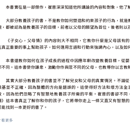
本書實在是一部傑作，崔普深深知道他所講論的內容和對象，他了解
大部分教養孩子的書，不是教你如何塑造和約束孩子的行為，就是教
現，都被認為是教養孩子的目標，前者以父母的願望為首位，後者則以
《子女心，父母情》的內容則大不相同，它教你什麼是父母該有的
在真正重要的事上幫助孩子，如何運用言語和行動來強調內心，以及如
本書還教你如何在孩子成長的過程中因應年齡改變教養目標，從嬰
都不同。這本書使你謙卑，激勵你作與眾不同的父母，也教導你以言教
其實大部分教養孩子的書並不了解兒女和父母的真實情況。不論從
根基並不正確，因為整體的方向是錯誤的。這使得好方法和壞方法全
效，因為他們忽略了有智慧地教養孩子所需的平衡。崔普的書卻不同
情》這本書真正了解你和你的孩子，它將帶你走上一條又直又有智慧的
可能找到一本更好的書了。
看更多
崔普擁有多重的角色，他是經驗豐富的父親、牧師、輔導和校長，
何養育孩子之人。好好聽他的教導，並認真地找出引導你孩子心的真義