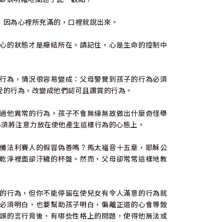
；因為心裡所充滿的，口裡就說出來。
心的狀態才是癥結所在。請記住，心是生命的控制中
行為，情況很容易變成：父母警覺到孩子的行為必須
受的行為，改變成他們認可且讚賞的行為。
過他異常的行為。孩子不會無緣無故做出什麼奇怪舉
必須將注意力放在使他產生這樣行為的心態上。
備法利賽人的假冒偽善嗎？馬太福音十五章，耶穌公
乾淨裡面卻汙穢的杯盤。然而，父母卻常常這樣地教
的行為，但你不能停留在使兒女有令人滿意的行為就
必須明白，也要幫助孩子明白，偏離正道的心會導致
誤的言行背後，有哪些性格上的問題，使得他無法或