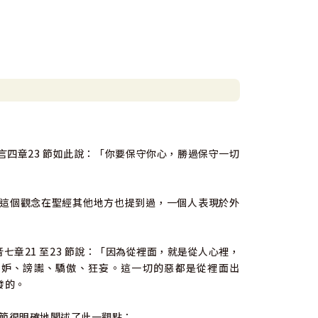
四章23 節如此說：「你要保守你心，勝過保守一切
這個觀念在聖經其他地方也提到過，一個人表現於外
音七章21 至23 節說：「因為從裡面，就是從人心裡，
嫉妒、謗讟、驕傲、狂妄。這一切的惡都是從裡面出
發的。
 節很明確地闡述了此一觀點：