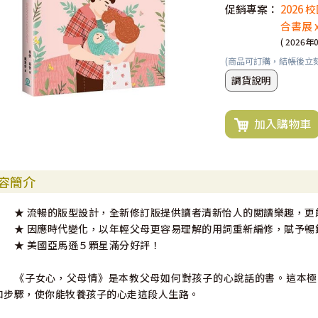
促銷專案：
2026
合書展 
( 2026年
(商品可訂購，結帳後立
調貨說明
加入購物車
容簡介
★ 流暢的版型設計，全新修訂版提供讀者清新怡人的閲讀樂趣，更
★ 因應時代變化，以年輕父母更容易理解的用詞重新編修，賦予暢
★ 美國亞馬遜５顆星滿分好評！
《子女心，父母情》是本教父母如何對孩子的心說話的書。這本極
和步驟，使你能牧養孩子的心走這段人生路。