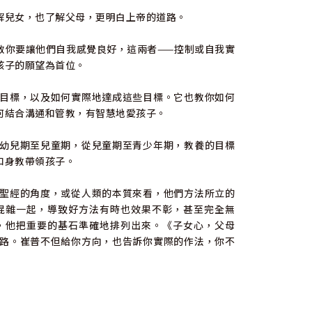
兒女，也了解父母，更明白上帝的道路。
你要讓他們自我感覺良好，這兩者——控制或自我實
孩子的願望為首位。
目標，以及如何實際地達成這些目標。它也教你如何
何結合溝通和管教，有智慧地愛孩子。
幼兒期至兒童期，從兒童期至青少年期，教養的目標
和身教帶領孩子。
聖經的角度，或從人類的本質來看，他們方法所立的
混雜一起，導致好方法有時也效果不彰，甚至完全無
，他把重要的基石準確地排列出來。《子女心，父母
路。崔普不但給你方向，也告訴你實際的作法，你不
更重要的，他是個認真聆聽上帝話語，並踏實研究如
吧。