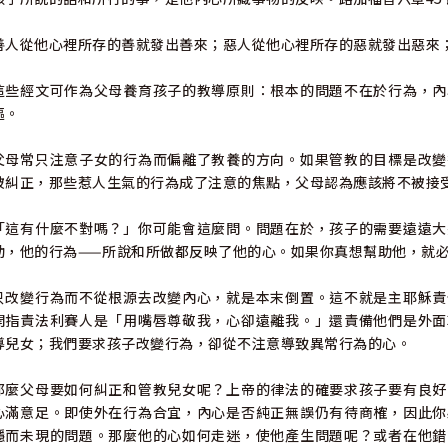
善人從他心裡所存的善就發出善來；惡人從他心裡所存的惡就發出惡來
這些經文可作為父母養育孩子的教導原則：根本的問題不在於行為，內
樞。
父母常只注意子女的行為而偏離了教養的方向。如果管教的目標是改變
被糾正，那些惹人生氣的行為成了注意的焦點，父母認為應該將不被接
「這有什麼不對嗎？」你可能會這麼問。問題在於，孩子的需要遠遠大
動，他的行為——所說和所做都反映了他的心。如果你真想幫助他，就
只改變行為而不從根源去改變內心，就是本末倒置。這不就是主耶穌責
開指責法利賽人是「用嘴唇尊敬我，心卻遠離我。」還責備他們是外面
導兒女；我們要求孩子改變行為，卻從不注意導致異常行為的心。
那麼父母要如何糾正和管教兒女呢？上帝的律法的確要求孩子要有良好
心滿意足。即使外在行為合宜，內心是否純正無誤仍有待商榷，因此你
隱而未現的問題。那麼他的心如何走迷，使他產生問題呢？或者在他錯