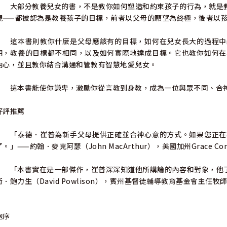
大部分教養兒女的書，不是教你如何塑造和約束孩子的行為，就是教
現——都被認為是教養孩子的目標，前者以父母的願望為終極，後者以
這本書則教你什麼是父母應該有的目標，如何在兒女長大的過程中
期，教養的目標都不相同，以及如何實際地達成目標。它也教你如何在
內心，並且教你結合溝通和管教有智慧地愛兒女。
這本書能使你謙卑，激勵你從言教到身教，成為一位與眾不同、合
好評推薦
「泰德．崔普為新手父母提供正確並合神心意的方式。如果您正在
了。」——約翰．麥克阿瑟（John MacArthur），美國加州Grace C
「本書實在是一部傑作，崔普深深知道他所講論的內容和對象，他了
衛．鮑力生（David Powlison），賓州基督徒輔導教育基金會主任牧
鮑序