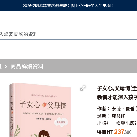
2026校園網路書房週年慶：與上帝同行的人生地圖！
頁
商品詳細資料
子女心,父母情(
教養才能深入孩子的生命
作者：
泰德．崔普
譯者：
龐慧修
出版社：
道聲出版
237
特價 NT
300