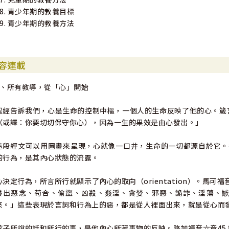
18. 青少年期的教養目標
19. 青少年期的教養方法
容連載
1、所有教導，從「心」開始
聖經告訴我們，心是生命的控制中樞，一個人的生命反映了他的心。箴言
（或譯：你要切切保守你心），因為一生的果效是由心發出。」
這段經文可以用圖畫來呈現，心就像一口井，生命的一切都源自於它。
的行為，是其內心狀態的流露。
心決定行為，所言所行就顯示了內心的取向（orientation）。馬可福
發出惡念、苟合、偷盜、凶殺、姦淫、貪婪、邪惡、詭詐、淫蕩、
來。」這些表現於言詞和行為上的惡，都是從人裡面出來，就是從心而
孩子所說的話和所行的事，是他內心所藏事物的反映。路加福音六章45