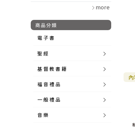
more
商品分類
電 子 書
聖 經
基 督 教 書 籍
新 舊 約 聖 經
內
福 音 禮 品
簡 體 聖 經
聖 經 論 叢
和 合 本
一 般 禮 品
英 文 聖 經
神 學 類
福 音 飾 品 配 件
和 合 本 標 點
參 考 書 工 具 書
音 樂
外 文 聖 經
實 踐 神 學
福 音 家 飾 用 品
一 般 卡 片
新 標 點 和 合 本
K J V
摩 西 五 經
系 統 神 學
福 音 項 鍊
讀 經 法
中 外 文 聖 經
教 會 歷 史
福 音 生 活 雜 貨
一 般 文 具
詩 本 樂 譜
和 合 本 修 訂 版
E S V
歷 史 書
神 、 創 造
宣 教 差 傳
福 音 耳 環 / 耳 夾
福 音 桌 飾 品
萬 用 卡
釋 經 法
創 世 記