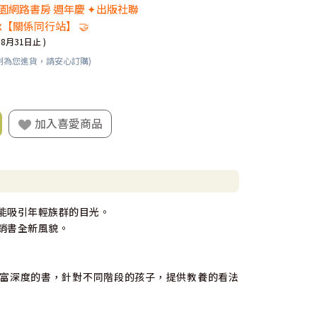
 校園網路書房 週年慶 ✦出版社聯
x【關係同行站】 🤝
08月31日止 )
刻為您進貨，請安心訂購)
加入喜愛商品
能吸引年輕族群的目光。
銷書全新風貌。
富深度的書，針對不同階段的孩子，提供教養的看法