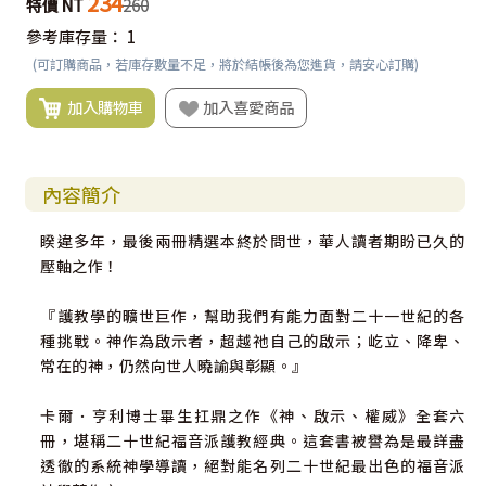
234
特價 NT
260
參考庫存量：
1
(可訂購商品，若庫存數量不足，將於結帳後為您進貨，請安心訂購)
加入購物車
加入喜愛商品
內容簡介
睽違多年，最後兩冊精選本終於問世，華人讀者期盼已久的
壓軸之作！
『護教學的曠世巨作，幫助我們有能力面對二十一世紀的各
種挑戰。神作為啟示者，超越祂自己的啟示；屹立、降卑、
常在的神，仍然向世人曉諭與彰顯。』
卡爾．亨利博士畢生扛鼎之作《神、啟示、權威》全套六
冊，堪稱二十世紀福音派護教經典。這套書被譽為是最詳盡
透徹的系統神學導讀，絕對能名列二十世紀最出色的福音派