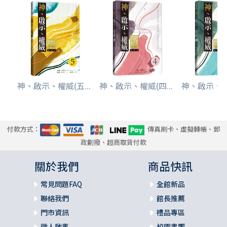
神、啟示、權威(五...
神、啟示、權威(四...
神、啟示、權威
付款方式：
傳真刷卡、虛擬轉帳、郵
政劃撥、超商取貨付款
關於我們
商品快訊
常見問題FAQ
全館新品
聯絡我們
館長推薦
門市資訊
禮品專區
徵人啟事
校園書饗