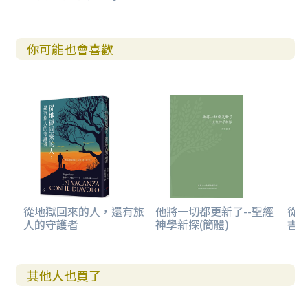
你可能也會喜歡
從地獄回來的人，還有旅
他將一切都更新了--聖經
從
人的守護者
神學新探(簡體)
書卷
其他人也買了