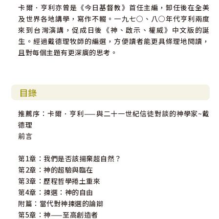
卡爾．亨利亦曾是《今日基督教》首任主編，卸任後在全美
及世界各地講學，寫作不輟。一九七○、八○年代亨利兩度
來到台灣演講，促成日後《神、啟示、權威》中文版的誕
生。經過戴德理牧師的編選，方便讀者能更具條理地閱讀，
且對每個主題有更深廣的思考。
目錄
推薦序：卡爾．亨利——與二十一世紀信徒對談的神學家~戴
德理
前言
第1章：我們是否該揚棄超自然？
第2章：神的超驗與臨在
第3章：歷程哲學捲土重來
第4章：揀選：神的自由
附篇：當代對神揀選的論辯
第5章：神——至高創造者