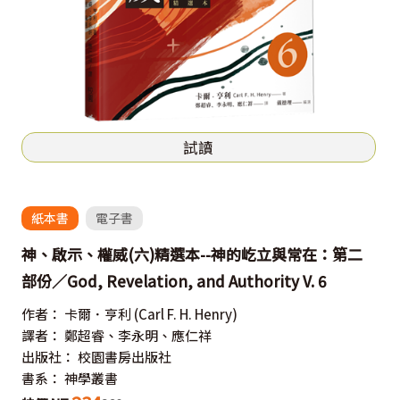
試讀
紙本書
電子書
神、啟示、權威(六)精選本--神的屹立與常在：第二
部份／God, Revelation, and Authority V. 6
作者：
卡爾．亨利
(Carl F. H. Henry)
譯者：
鄭超睿、李永明、應仁祥
出版社：
校園書房出版社
書系：
神學叢書