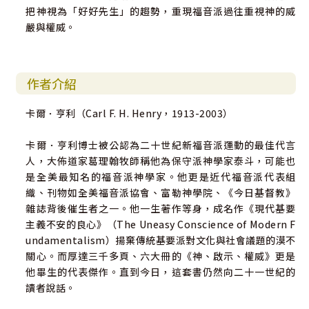
把神視為「好好先生」的趨勢，重現福音派過往重視神的威
嚴與權威。
作者介紹
卡爾．亨利（Carl F. H. Henry，1913-2003）
卡爾．亨利博士被公認為二十世紀新福音派運動的最佳代言
人，大佈道家葛理翰牧師稱他為保守派神學家泰斗，可能也
是全美最知名的福音派神學家。他更是近代福音派代表組
織、刊物如全美福音派協會、富勒神學院、《今日基督教》
雜誌背後催生者之一。他一生著作等身，成名作《現代基要
主義不安的良心》（The Uneasy Conscience of Modern F
undamentalism）揚棄傳統基要派對文化與社會議題的漠不
關心。而厚達三千多頁、六大冊的《神、啟示、權威》更是
他畢生的代表傑作。直到今日，這套書仍然向二十一世紀的
讀者說話。