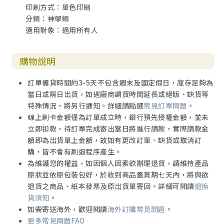
印刷方式：單色印刷
分類：神學類
適用對象：適用所有人
購物說明
訂單備貨時間約3-5天不包含週末及國定假日，庫存足夠為
當日或隔日出貨，如遇廠商調貨時間延長或絕版、缺貨等
特殊情況，將另行通知。詳細請點選
常見訂單問題
。
線上刷卡金額僅為訂單成立時，銀行預先授權金額，並未
立即扣款，待訂單完成寄出當日將進行請款，實際請款金
額即為出貨單上金額，故如有更改訂單、缺貨或取消訂
購，皆不會有刷退程序產生。
為維護您的權益，如因個人因素欲辦理退貨，請維持產品
原狀並依原包裝包好，於收到商品鑑賞期七天內，將與欲
退貨之商品、紙本發票及原出貨單寄回。詳細可閱讀
退換
貨須知
。
如需寄送海外，歡迎閱讀
海外訂購常見問題
。
更多常見問題FAQ