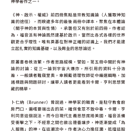
神學著作之一。
《神、啟示、權威》前四冊焦點是宗教知識論（人獲取神知
識的途徑），而睽違多年的最後兩冊中譯本，聚焦在本體論
（關乎神的本質與性情）。承襲但又有別於前四冊，作者認
為，福音派有神論既然建基於啟示，當然比各式各樣的世界
觀更合乎理性。唯有奠基在對神正確的認識上，我們才能建
立起扎實的知識基礎，以及周全的思想論述。
原叢書卷帙浩繁，作者思路縱橫，譬如，第五冊中關於有神
論的討論：從三一論到宇宙大爆炸，所引用的資料十分浩
瀚，一般讀者難窺堂奧，幸賴戴德理牧師從中編選輯略，加
諸標題與問題研討，讓華人讀者更能看到卡爾．亨利思想寶
藏的精華。
卜仁納（Brunner）曾說過，神學家的職責，是駐守教會廚
房門口，遍嚐要端出去的菜，確保會眾不致中毒。卡爾．亨
利同意這個說法。而今日現代主義思想席捲美國，福音派備
受衝擊之下，不經意之間也做出連番讓步，神逐漸變成「為
人服務」的神。在這潮流中，作者決心力挽狂瀾，抵擋這股