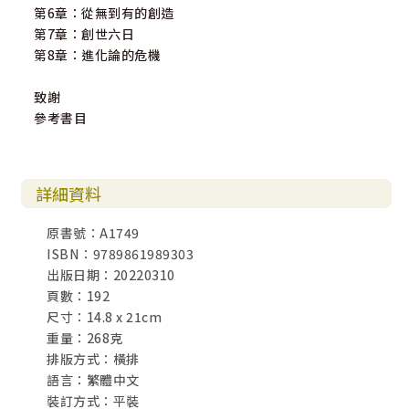
第6章：從無到有的創造
第7章：創世六日
第8章：進化論的危機
致謝
參考書目
詳細資料
原書號：A1749
ISBN：9789861989303
出版日期：20220310
頁數：192
尺寸：14.8 x 21cm
重量：268克
排版方式：橫排
語言：繁體中文
裝訂方式：平裝