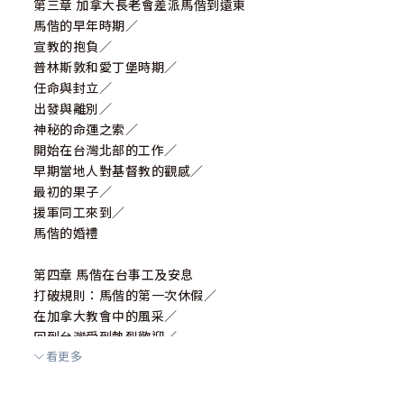
第三章 加拿大長老會差派馬偕到遠東
馬偕的早年時期／
宣教的抱負／
普林斯敦和愛丁堡時期／
任命與封立／
出發與離別／
神秘的命運之索／
開始在台灣北部的工作／
早期當地人對基督教的觀感／
最初的果子／
援軍同工來到／
馬偕的婚禮
第四章 馬偕在台事工及安息
打破規則：馬偕的第一次休假／
在加拿大教會中的風采／
回到台灣受到熱烈歡迎／
看更多
建造牛津學堂／
閏虔益因病離台／
宜蘭平原的群眾歸信運動／