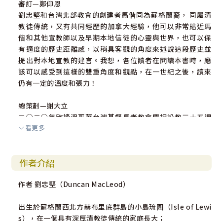
審訂—鄭仰恩
劉忠堅和台灣北部教會的創建者馬偕同為蘇格蘭裔， 同屬清
教徒傳統，又有共同經歷的加拿大經驗，他可以非常貼近馬
偕和其他宣教師以及早期本地信徒的心靈與世界，也可以保
有適度的歷史距離感，以稍具客觀的角度來述說這段歷史並
提出對本地宣教的建言。我想，各位讀者在閱讀本書時，應
該可以感受到這樣的雙重角度和觀點，在一世紀之後，讀來
仍有一定的溫度和張力！
總策劃—謝大立
二○二○年欣逢溫哥華台灣基督長老教會慶祝設教三十五週
看更多
年之際，阮決定通過文字出版來回應上帝的疼，藉由雙語的
出版品做為台灣與加拿大的橋梁，讓這本歷史性的著作得以
嘉惠中、英文讀者，並喚起PCC和PCT共同關注、記念這段上
作者介紹
帝在歷史中成就的福音行動。
作者 劉忠堅（Duncan MacLeod）
出生於蘇格蘭西北方赫布里底群島的小島琉圍（Isle of Lewi
s），在一個具有深厚清教徒傳統的家庭長大；