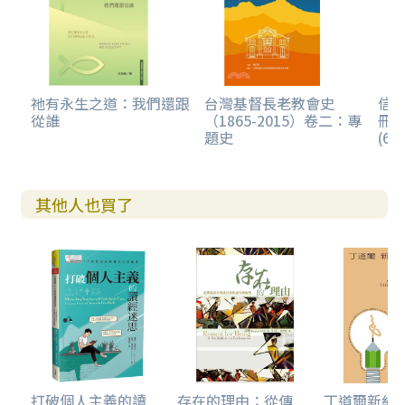
大浪翻滾的花蓮港／
鳳林簿記員的歸信大有鼓舞效應／
上帝的忠僕陳其祥安息主懷
卷三
祂有永生之道：我們還跟
台灣基督長老教會史
信
從誰
（1865-2015）卷二：專
冊
第九章 婦女宣道會在台的豐碩貢獻
題史
(60
為台灣失學婦女設立女學機構／
透過學校教育改變生命／
醫療體系的關顧與照管／
其他人也買了
穩住地方教會結實纍纍／
為家庭開辦幼齡教育機構／
現今需求的女性宣教呼召
第十章 未來的展望
阻擋台灣社會進步的諸多原因／
台灣社會令人振奮的七大轉變／
台灣本土教會五十年的挑戰／
加拿大母會必須持續協助
打破個人主義的讀
存在的理由：從傳
丁道爾新約註釋