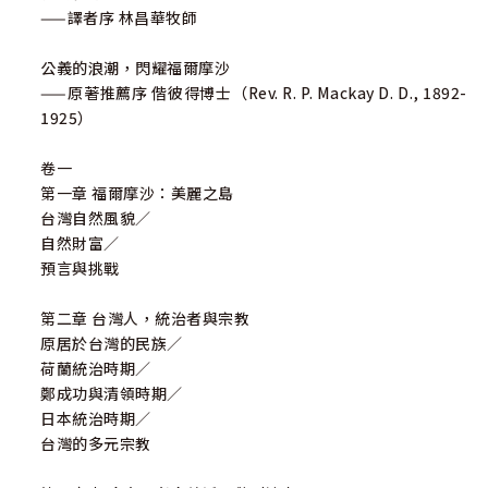
——譯者序 林昌華牧師
公義的浪潮，閃耀福爾摩沙
——原著推薦序 偕彼得博士（Rev. R. P. Mackay D. D., 1892-
1925）
卷一
第一章 福爾摩沙：美麗之島
台灣自然風貌／
自然財富／
預言與挑戰
第二章 台灣人，統治者與宗教
原居於台灣的民族／
荷蘭統治時期／
鄭成功與清領時期／
日本統治時期／
台灣的多元宗教