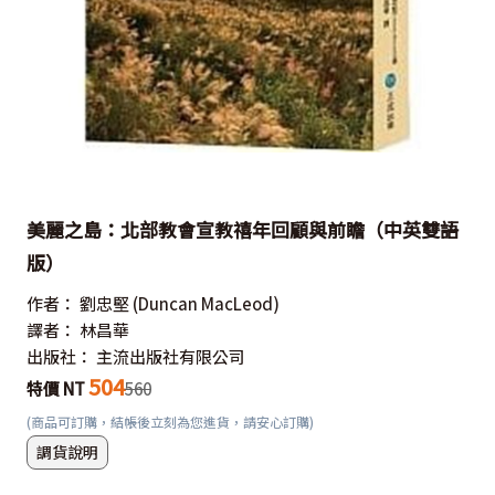
美麗之島：北部教會宣教禧年回顧與前瞻（中英雙語
版）
作者：
劉忠堅
(Duncan MacLeod)
譯者：
林昌華
出版社：
主流出版社有限公司
504
特價 NT
560
(商品可訂購，結帳後立刻為您進貨，請安心訂購)
調貨說明