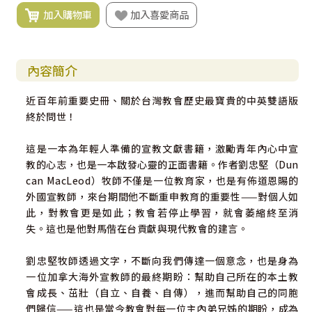
加入購物車
加入喜愛商品
內容簡介
近百年前重要史冊、關於台灣教會歷史最寶貴的中英雙語版
終於問世！
這是一本為年輕人準備的宣教文獻書籍，激勵青年內心中宣
教的心志，也是一本啟發心靈的正面書籍。作者劉忠堅（Dun
can MacLeod）牧師不僅是一位教育家，也是有佈道恩賜的
外國宣教師，來台期間他不斷重申教育的重要性——對個人如
此，對教會更是如此；教會若停止學習，就會萎縮終至消
失。這也是他對馬偕在台貢獻與現代教會的建言。
劉忠堅牧師透過文字，不斷向我們傳達一個意念，也是身為
一位加拿大海外宣教師的最終期盼：幫助自己所在的本土教
會成長、茁壯（自立、自養、自傳），進而幫助自己的同胞
們歸信——這也是當今教會對每一位主內弟兄姊的期盼，成為