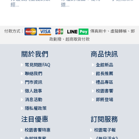
附錄
經...
道...
統計數據
註釋
譯者補充之珍貴史料
付款方式：
傳真刷卡、虛擬轉帳、郵
政劃撥、超商取貨付款
關於我們
商品快訊
常見問題FAQ
全館新品
聯絡我們
館長推薦
門市資訊
禮品專區
徵人啟事
校園書饗
消息活動
即將登場
隱私權政策
注目優惠
訂閱服務
校園書饗特惠
校園電子報
全部特惠案
《每日活水》