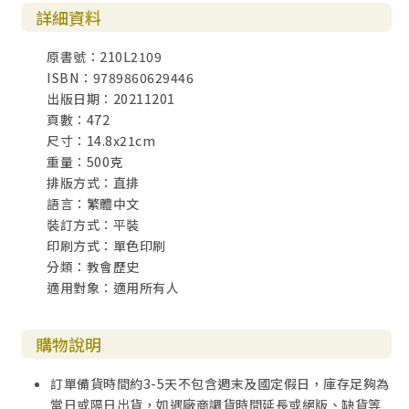
詳細資料
在台宣教惟一可行之法／
法軍砲擊封鎖台灣：焚而不燬／
原書號：210L2109
年輕熱情的吳威廉來台協助／
ISBN：9789860629446
馬偕第二次休假，吳威廉扛起重擔／
出版日期：20211201
擔任加拿大總會議長／
頁數：472
日軍占台下教會極為困難／
尺寸：14.8x21cm
日本領台，教勢迅速發展／
重量：500克
不治之症之險惡奮戰／
排版方式：直排
在台宣教廿九年成果驚異
語言：繁體中文
裝訂方式：平裝
卷二
印刷方式：單色印刷
第五章 北福爾摩沙新時代教會
分類：教會歷史
新時代宣教政策／
適用對象：適用所有人
宣教師新陣容／
行政組織的強化／
醫療事工的進深／
購物說明
基督教教育機構的設立／
宣教師陣容再換新血／
訂單備貨時間約3-5天不包含週末及國定假日，庫存足夠為
現在迫切的需要
當日或隔日出貨，如遇廠商調貨時間延長或絕版、缺貨等