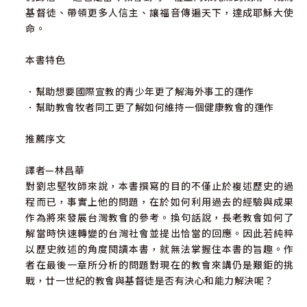
基督徒、帶領更多人信主、讓福音傳遍天下，達成耶穌大使
命。
本書特色
．幫助想要國際宣教的青少年更了解海外事工的運作
．幫助教會牧者同工更了解如何維持一個健康教會的運作
推薦序文
譯者—林昌華
對劉忠堅牧師來說，本書撰寫的目的不僅止於複述歷史的過
程而已，事實上他的問題，在於如何利用過去的經驗與成果
作為將來發展台灣教會的參考。換句話說，長老教會如何了
解當時快速轉變的台灣社會並提出恰當的回應。因此若純粹
以歷史敘述的角度閱讀本書，就無法掌握住本書的旨趣。作
者在最後一章所分析的問題對現在的教會來講仍是艱鉅的挑
戰，廿一世紀的教會與基督徒是否有決心和能力解決呢？