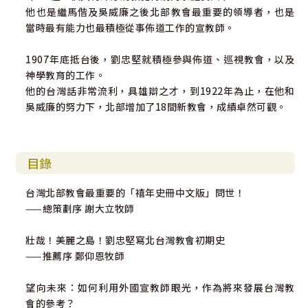
他也是繼馬偕及吳威廉之後北部教會最重要的領導者，也是
當時最有能力也最積極從事佈道工作的宣教師。
1907年底抵台後，劉忠堅就積極參與佈道、巡視教會，以及
神學教育的工作。
他的台灣話非常流利，具雄辯之才，到1922年為止，在他和
吳威廉的努力下，北部增加了18間新教會，成績卓然可觀。
目錄
台灣北部教會最重要的「禧年史冊中文版」問世！
——總策劃序 謝大立牧師
壯哉！美麗之島！劉忠堅寫北台灣教會初期史
——推薦序 鄭仰恩牧師
望向未來：如何利用外國宣教師眼光，作為將來發展台灣教
會的參考？