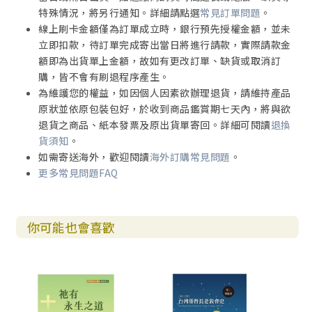
特殊情況，將另行通知。詳細請點選
常見訂單問題
。
第六章 本土教會成長緊扣佈道事工的發展
線上刷卡金額僅為訂單成立時，銀行預先授權金額，並未
海外宣教的核心目標／
立即扣款，待訂單完成寄出當日將進行請款，實際請款金
「自立」的發展軌跡／
額即為出貨單上金額，故如有更改訂單、缺貨或取消訂
「自養」的成長／
購，皆不會有刷退程序產生。
佈道會事工的落實／
為維護您的權益，如因個人因素欲辦理退貨，請維持產品
佈道「組織化」的必要／
原狀並依原包裝包好，於收到商品鑑賞期七天內，將與欲
「向前運動」所帶來的教會增長／
退貨之商品、紙本發票及原出貨單寄回。詳細可閱讀
退換
信徒人數的增加
貨須知
。
如需寄送海外，歡迎閱讀
海外訂購常見問題
。
第七章 北部教會非凡信徒的故事
更多常見問題FAQ
大甲信主的讀書人陳其祥／
苑裡福音因陳其祥傳入苗栗地區／
「通霄」得拯救的勝利
你可能也會喜歡
第八章 也到別的城市宣教
基督信仰照亮金包里的黑暗／
宜蘭的歸信消除種族偏見／
福音在硬土羅東的勝利／
宜蘭市需要一間教士會所／