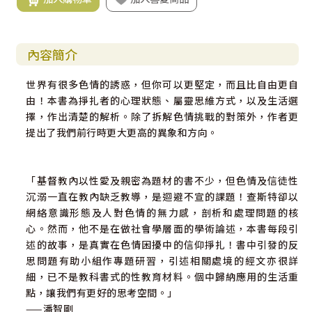
內容簡介
世界有很多色情的誘惑，但你可以更堅定，而且比自由更自
由！本書為掙扎者的心理狀態、屬靈思維方式，以及生活選
擇，作出清楚的解析。除了拆解色情挑戰的對策外，作者更
提出了我們前行時更大更高的異象和方向。
「基督教內以性愛及親密為題材的書不少，但色情及信徒性
沉溺一直在教內缺乏教導，是迴避不宣的課題！查斯特卻以
網絡意識形態及人對色情的無力感，剖析和處理問題的核
心。然而，他不是在做社會學層面的學術論述，本書每段引
述的故事，是真實在色情困擾中的信仰掙扎！書中引發的反
思問題有助小組作專題研習，引述相關處境的經文亦很詳
細，已不是教科書式的性教育材料。個中歸納應用的生活重
點，讓我們有更好的思考空間。」
——潘智剛