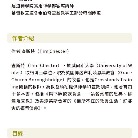
建道神學院實用神學部客席講師
基督教宣道會希伯崙堂基教事工部分時間傳道
作者介紹
作者 查斯特（Tim Chester）
查斯特（Tim Chester），於威爾斯大學（University of W
ales）取得博士學位，現為英國博洛布利茲恩典教會（Grace
Church Boroughbridge）的牧者，也是Crosslands Train
ing機構的教師，為教會領袖提供神學和宣教訓練。他著有四
十多本書，包括《與耶穌飲飲食食──論餐桌前的恩典、群
體及宣教》及與添美斯合著的《無所不在的教會生活：好鄰
舍的福音使命》。
目錄