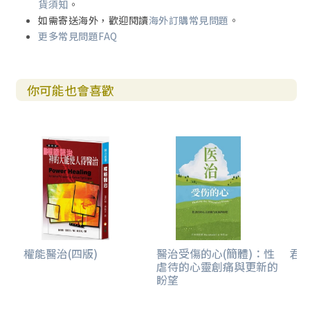
貨須知
。
如需寄送海外，歡迎閱讀
海外訂購常見問題
。
更多常見問題FAQ
你可能也會喜歡
權能醫治(四版)
醫治受傷的心(簡體)：性
君王
虐待的心靈創痛與更新的
盼望