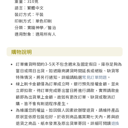
重量：310克
語言：繁體中文
裝訂方式：平裝
印刷方式：單色印刷
分類：實踐神學／醫治
適用對象：適用所有人
購物說明
訂單備貨時間約3-5天不包含週末及國定假日，庫存足夠為
當日或隔日出貨，如遇廠商調貨時間延長或絕版、缺貨等
特殊情況，將另行通知。詳細請點選
常見訂單問題
。
線上刷卡金額僅為訂單成立時，銀行預先授權金額，並未
立即扣款，待訂單完成寄出當日將進行請款，實際請款金
額即為出貨單上金額，故如有更改訂單、缺貨或取消訂
購，皆不會有刷退程序產生。
為維護您的權益，如因個人因素欲辦理退貨，請維持產品
原狀並依原包裝包好，於收到商品鑑賞期七天內，將與欲
退貨之商品、紙本發票及原出貨單寄回。詳細可閱讀
退換