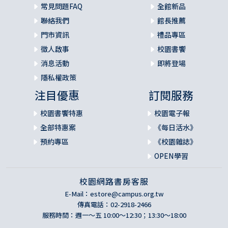
常見問題FAQ
全館新品
聯絡我們
館長推薦
門市資訊
禮品專區
徵人啟事
校園書饗
消息活動
即將登場
隱私權政策
注目優惠
訂閱服務
校園書饗特惠
校園電子報
全部特惠案
《每日活水》
預約專區
《校園雜誌》
OPEN學習
校園網路書房客服
E-Mail：
estore@campus.org.tw
傳真電話：02-2918-2466
服務時間：週一～五 10:00～12:30；13:30～18:00