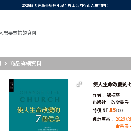
2026校園網路書房週年慶：與上帝同行的人生地圖！
頁
商品詳細資料
使人生命改變的
作者：
張振華
出版社：
改變書房
85
特價 NT
100
促銷專案：
2026
合書展 