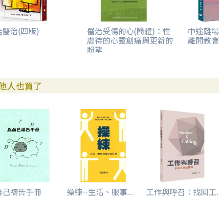
醫治(四版)
醫治受傷的心(簡體)：性
中途離場
虐待的心靈創痛與更新的
離開教會
盼望
他人也買了
自己禱告手冊
操練--生活、服事...
工作與呼召：找回工..