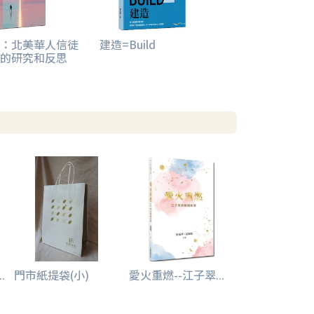
：北美華人信徒
建造=Build
的研究和反思
.
門市紙提袋(小)
愛火重燃--江子翠...