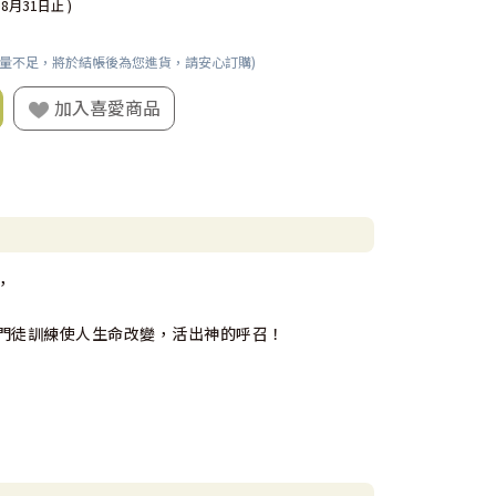
08月31日止 )
數量不足，將於結帳後為您進貨，請安心訂購)
加入喜愛商品
，
門徒訓練使人生命改變，活出神的呼召！