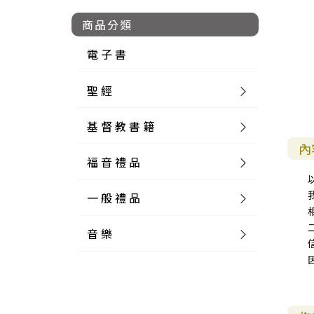
商品分類
電 子 書
聖 經
基 督 教 書 籍
新 舊 約 聖 經
內
福 音 禮 品
簡 體 聖 經
聖 經 論 叢
和 合 本
一 般 禮 品
英 文 聖 經
神 學 類
福 音 飾 品 配 件
和 合 本 標 點
參 考 書 工 具 書
音 樂
外 文 聖 經
實 踐 神 學
福 音 家 飾 用 品
一 般 卡 片
新 標 點 和 合 本
K J V
摩 西 五 經
系 統 神 學
福 音 項 鍊
讀 經 法
中 外 文 聖 經
教 會 歷 史
福 音 生 活 雜 貨
一 般 文 具
詩 本 樂 譜
和 合 本 修 訂 版
E S V
歷 史 書
神 、 創 造
宣 教 差 傳
福 音 耳 環 / 耳 夾
福 音 桌 飾 品
萬 用 卡
釋 經 法
創 世 記
註 釋 本 聖 經
生 命 造 就
福 音 食 器 廚 房
食 器 廚 房
C D
現 代 中 文 譯 本
G N B
和 合 本 / N I V
舊 約 註 釋
基 督
社 會 參 與
歷 史
福 音 手 環 / 手 鍊
福 音 布 軸 掛 畫
福 音 服 飾 布 品
貼 紙
日 記 . 筆 記
音 樂 叢 書
聖 經 概 論
出 埃 及 記
約 書 亞 記