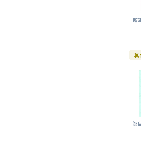
權能
其
為