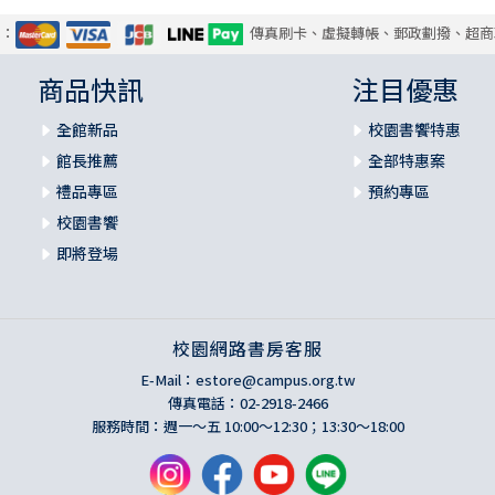
式：
傳真刷卡、虛擬轉帳、郵政劃撥、超商
商品快訊
注目優惠
全館新品
校園書饗特惠
館長推薦
全部特惠案
禮品專區
預約專區
校園書饗
即將登場
校園網路書房客服
E-Mail：
estore@campus.org.tw
傳真電話：02-2918-2466
服務時間：週一～五 10:00～12:30；13:30～18:00