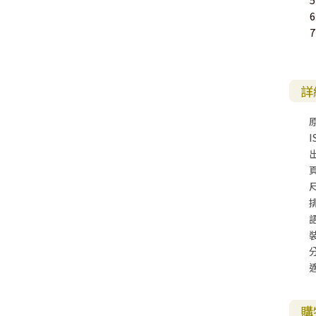
其 他 中 外 文 聖 經
新 約 歷 史 書
青 少 年
靈 恩
研 經 材 料
詩 、 散 文
福 音 包 裝 用 品
聖 經 故 事
約 拿 書
約 翰 福 音
加 拉 太 書
雅 各 書
啟 示 錄
信 徒 神 學
5
福 音 明 信 片 . 書 籤
6
7
成 人
教 育
兒 童 教 材
劇 本 遊 戲
福 音 文 具 雜 貨
聖 經 神 學
彌 迦 書
以 弗 所 書
彼 得 前 書
使 徒 行 傳
靈 界
福 音 季 節 卡
職 業
文 字 工 作
青 少 年 教 材
兒 童 故 事 C D
偽 經 次 經
那 鴻 書
腓 立 比 書
彼 得 後 書
福 音 小 禮 卡
詳
特 殊 問 題
小 組 教 會
幼 稚 教 材
畫 冊
哈 巴 谷 書
歌 羅 西 書
約 翰 壹 、 貳 、 參 書
其 他 福 音 卡 片
I
生 活 教 導
成 人 教 材
西 番 雅 書
帖 撒 羅 尼 迦 前 後
猶 大 書
主 日 學 教 材
哈 該 書
提 摩 太 前 後
尺
歸 納 法 研 經
撒 迦 利 亞 書
提 多 書
紙 品
瑪 拉 基 書
腓 利 門 書
教 牧 書 信
購