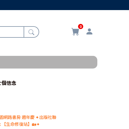
0
七個信念
 校園網路書房 週年慶 ✦出版社聯
x 【生命修復站】🏡✦