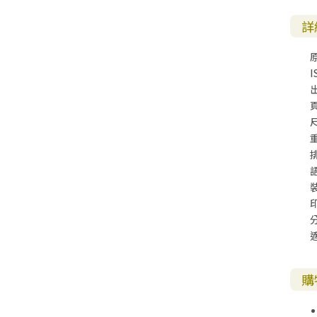
詳
I
尺
購