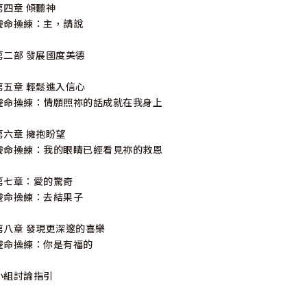
第四章 傾聽神
靈命操練：主，請說
第二部 發展國度美德
第五章 輕鬆進入信心
靈命操練：情願照祢的話成就在我身上
第六章 擁抱盼望
靈命操練：我的眼睛已經看見祢的救恩
第七章：愛的驚奇
靈命操練：去結果子
第八章 發現更深邃的喜樂
靈命操練：你是有福的
小組討論指引