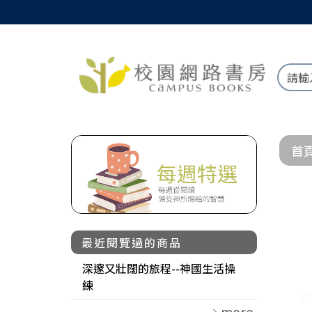
首
最近閱覽過的商品
深邃又壯闊的旅程--神國生活操
練
more