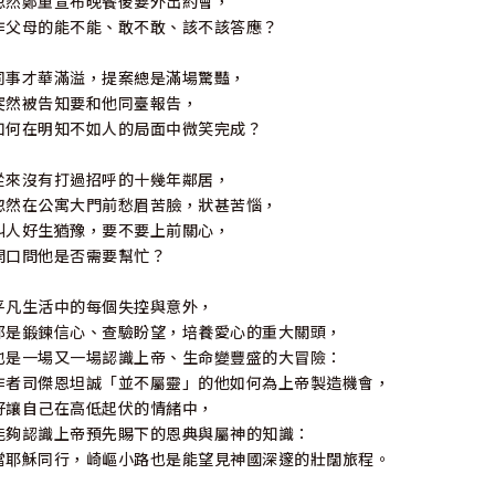
忽然鄭重宣布晚餐後要外出約會，
作父母的能不能、敢不敢、該不該答應？
同事才華滿溢，提案總是滿場驚豔，
突然被告知要和他同臺報告，
如何在明知不如人的局面中微笑完成？
從來沒有打過招呼的十幾年鄰居，
忽然在公寓大門前愁眉苦臉，狀甚苦惱，
叫人好生猶豫，要不要上前關心，
開口問他是否需要幫忙？
平凡生活中的每個失控與意外，
都是鍛鍊信心、查驗盼望，培養愛心的重大關頭，
也是一場又一場認識上帝、生命變豐盛的大冒險：
作者司傑恩坦誠「並不屬靈」的他如何為上帝製造機會，
好讓自己在高低起伏的情緒中，
能夠認識上帝預先賜下的恩典與屬神的知識：
當耶穌同行，崎嶇小路也是能望見神國深邃的壯闊旅程。