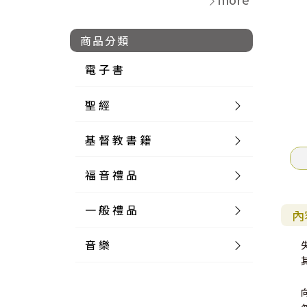
商品分類
電 子 書
聖 經
基 督 教 書 籍
新 舊 約 聖 經
福 音 禮 品
簡 體 聖 經
聖 經 論 叢
和 合 本
一 般 禮 品
英 文 聖 經
神 學 類
福 音 飾 品 配 件
和 合 本 標 點
參 考 書 工 具 書
內
音 樂
外 文 聖 經
實 踐 神 學
福 音 家 飾 用 品
一 般 卡 片
新 標 點 和 合 本
K J V
摩 西 五 經
系 統 神 學
福 音 項 鍊
讀 經 法
中 外 文 聖 經
教 會 歷 史
福 音 生 活 雜 貨
一 般 文 具
詩 本 樂 譜
和 合 本 修 訂 版
E S V
歷 史 書
神 、 創 造
宣 教 差 傳
福 音 耳 環 / 耳 夾
福 音 桌 飾 品
萬 用 卡
釋 經 法
創 世 記