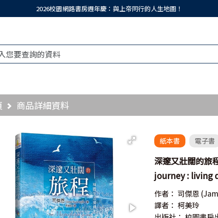
2026校園網路書房週年慶：與上帝同行的人生地圖！
頁
商品詳細資料
紙本書
電子書
深邃又壯闊的旅程--
journey : livin
作者：
司傑恩
(Jam
譯者：
柯美玲
出版社：
校園書房