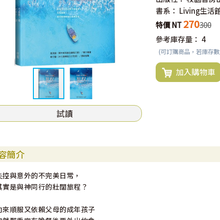
書系：
Living生活
270
特價 NT
300
參考庫存量：
4
(可訂購商品，若庫存
加入購物車
試讀
容簡介
失控與意外的不完美日常，
其實是與神同行的壯闊旅程？
向來順服又依賴父母的成年孩子