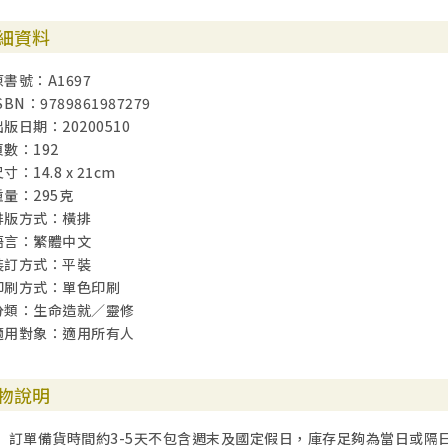
細資料
原書號：A1697
SBN：9789861987279
出版日期：20200510
頁數：192
寸：14.8 x 21cm
重量：295克
排版方式：橫排
語言：繁體中文
裝訂方式：平裝
印刷方式：單色印刷
分類：生命造就／靈修
適用對象：適用所有人
物說明
訂單備貨時間約3-5天不包含週末及國定假日，庫存足夠為當日或隔