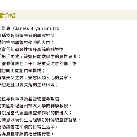
者介紹
司傑恩（James Bryan Smith）
被稱為智慧追尋者的盧雲神父
替他推開耶魯神學院的大門；
為當代勾勒靈性操練真諦的魏樂德
手把手向他示範如何開啟學生的靈性思考；
使靈修傳統在二十世紀重受注意的傅士德
邀他同工開創門訓機構；
傳講天父之愛，安慰困頓人心的曼寧，
陪他經歷沮喪失落的生命困境；
這位專長領域為基督徒靈命塑造
的美國斯堪薩州眾友大學的神學教授，
可說是當代重量級靈修作家的接班人；
司傑恩以現代生活經驗說明傳統靈修智慧，
幫助讀者在平淡的日常生活中，
成為擁抱耶穌的福音踐行者，