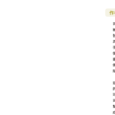
其 他 中 外 文 聖 經
新 約 歷 史 書
青 少 年
靈 恩
研 經 材 料
詩 、 散 文
福 音 包 裝 用 品
聖 經 故 事
約 拿 書
約 翰 福 音
加 拉 太 書
雅 各 書
啟 示 錄
信 徒 神 學
作
福 音 明 信 片 . 書 籤
成 人
教 育
兒 童 教 材
劇 本 遊 戲
福 音 文 具 雜 貨
聖 經 神 學
彌 迦 書
以 弗 所 書
彼 得 前 書
使 徒 行 傳
靈 界
福 音 季 節 卡
職 業
文 字 工 作
青 少 年 教 材
兒 童 故 事 C D
偽 經 次 經
那 鴻 書
腓 立 比 書
彼 得 後 書
福 音 小 禮 卡
特 殊 問 題
小 組 教 會
幼 稚 教 材
畫 冊
哈 巴 谷 書
歌 羅 西 書
約 翰 壹 、 貳 、 參 書
其 他 福 音 卡 片
生 活 教 導
成 人 教 材
西 番 雅 書
帖 撒 羅 尼 迦 前 後
猶 大 書
主 日 學 教 材
哈 該 書
提 摩 太 前 後
歸 納 法 研 經
撒 迦 利 亞 書
提 多 書
紙 品
瑪 拉 基 書
腓 利 門 書
教 牧 書 信