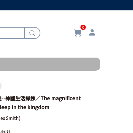
0
神國生活操練／The magnificent
g deep in the kingdom
es Smith)
出版社