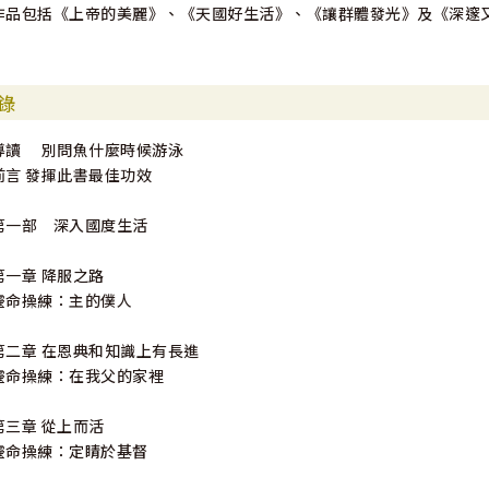
作品包括《上帝的美麗》、《天國好生活》、《讓群體發光》及《深邃
錄
導讀 別問魚什麼時候游泳
前言 發揮此書最佳功效
第一部 深入國度生活
第一章 降服之路
靈命操練：主的僕人
第二章 在恩典和知識上有長進
靈命操練：在我父的家裡
第三章 從上而活
靈命操練：定睛於基督