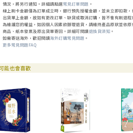
情況，將另行通知。詳細請點選
常見訂單問題
。
線上刷卡金額僅為訂單成立時，銀行預先授權金額，並未立即扣款，
出貨單上金額，故如有更改訂單、缺貨或取消訂購，皆不會有刷退程
為維護您的權益，如因個人因素欲辦理退貨，請維持產品原狀並依原
商品、紙本發票及原出貨單寄回。詳細可閱讀
退換貨須知
。
如需寄送海外，歡迎閱讀
海外訂購常見問題
。
更多常見問題FAQ
可能也會喜歡