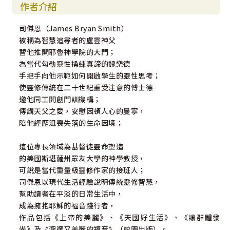
作者介紹
司傑恩（James Bryan Smith）
被稱為智慧追尋者的盧雲神父
替他推開耶魯神學院的大門；
為當代勾勒靈性操練真諦的魏樂德
手把手向他示範如何開啟學生的靈性思考；
使靈修傳統在二十世紀重受注意的傅士德
邀他同工開創門訓機構；
傳講天父之愛，安慰困頓人心的曼寧，
陪他經歷沮喪失落的生命困境；
這位專長領域為基督徒靈命塑造
的美國斯堪薩州眾友大學的神學教授，
可說是當代重量級靈修作家的接班人；
司傑恩以現代生活經驗說明傳統靈修智慧，
幫助讀者在平淡的日常生活中，
成為擁抱耶穌的福音踐行者，
作品包括《上帝的美麗》、《天國好生活》、《讓群體發
光》及《深邃又美麗的福音》（校園出版）。