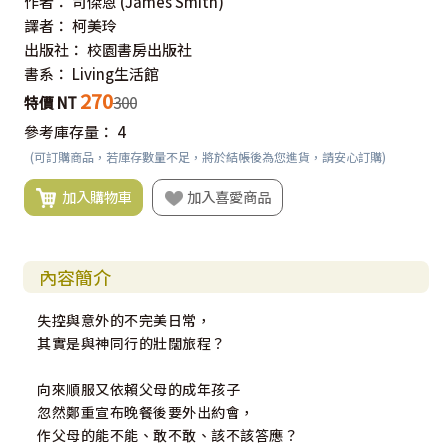
作者：
司傑恩
(James Smith)
譯者：
柯美玲
出版社：
校園書房出版社
書系：
Living生活館
270
特價 NT
300
參考庫存量：
4
(可訂購商品，若庫存數量不足，將於結帳後為您進貨，請安心訂購)
加入購物車
加入喜愛商品
內容簡介
失控與意外的不完美日常，
其實是與神同行的壯闊旅程？
向來順服又依賴父母的成年孩子
忽然鄭重宣布晚餐後要外出約會，
作父母的能不能、敢不敢、該不該答應？