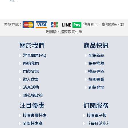
付款方式：
傳真刷卡、虛擬轉帳、郵
政劃撥、超商取貨付款
關於我們
商品快訊
常見問題FAQ
全館新品
聯絡我們
館長推薦
門市資訊
禮品專區
徵人啟事
校園書饗
消息活動
即將登場
隱私權政策
注目優惠
訂閱服務
校園書饗特惠
校園電子報
全部特惠案
《每日活水》