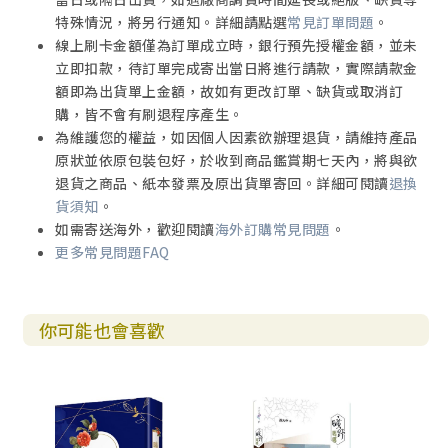
特殊情況，將另行通知。詳細請點選
常見訂單問題
。
線上刷卡金額僅為訂單成立時，銀行預先授權金額，並未
立即扣款，待訂單完成寄出當日將進行請款，實際請款金
額即為出貨單上金額，故如有更改訂單、缺貨或取消訂
購，皆不會有刷退程序產生。
為維護您的權益，如因個人因素欲辦理退貨，請維持產品
原狀並依原包裝包好，於收到商品鑑賞期七天內，將與欲
退貨之商品、紙本發票及原出貨單寄回。詳細可閱讀
退換
貨須知
。
如需寄送海外，歡迎閱讀
海外訂購常見問題
。
更多常見問題FAQ
你可能也會喜歡