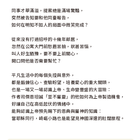
同事才華滿溢，提案總是滿場驚豔，
突然被告知要和他同臺報告，
如何在明知不如人的局面中微笑完成？
從來沒有打過招呼的十幾年鄰居，
忽然在公寓大門前愁眉苦臉，狀甚苦惱，
叫人好生猶豫，要不要上前關心，
開口問他是否需要幫忙？
平凡生活中的每個失控與意外，
都是鍛鍊信心、查驗盼望，培養愛心的重大關頭，
也是一場又一場認識上帝、生命變豐盛的大冒險：
作者司傑恩坦誠「並不屬靈」的他如何為上帝製造機會，
好讓自己在高低起伏的情緒中，
能夠認識上帝預先賜下的恩典與屬神的知識：
當耶穌同行，崎嶇小路也是能望見神國深邃的壯闊旅程。