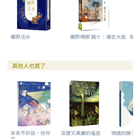
曠野活水
曠野嗎哪 輯七：禱告大能
每日
其他人也買了
未來不好說，但你
深邃又美麗的福音
情緒的鏡子(
可...