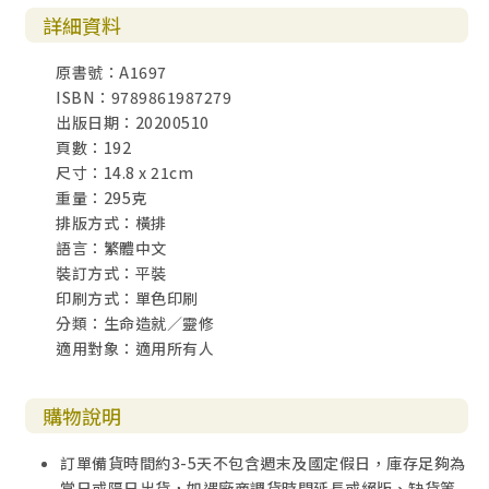
詳細資料
原書號：A1697
ISBN：9789861987279
出版日期：20200510
頁數：192
尺寸：14.8 x 21cm
重量：295克
排版方式：橫排
語言：繁體中文
裝訂方式：平裝
印刷方式：單色印刷
分類：生命造就／靈修
適用對象：適用所有人
購物說明
訂單備貨時間約3-5天不包含週末及國定假日，庫存足夠為
當日或隔日出貨，如遇廠商調貨時間延長或絕版、缺貨等