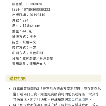
原書號：11080824
ISBN：9789869559232
出版日期：20190410
頁數：224
尺寸：14.8x21cm
重量：445克
排版方式：橫排
語言：繁體中文
裝訂方式：平裝
印刷方式：單色印刷
分類：教會歷史／台灣歷史
適用對象：適用所有人
購物說明
訂單備貨時間約3-5天不包含週末及國定假日，庫存足夠為
當日或隔日出貨，如遇廠商調貨時間延長或絕版、缺貨等
特殊情況，將另行通知。詳細請點選
常見訂單問題
。
線上刷卡金額僅為訂單成立時，銀行預先授權金額，並未