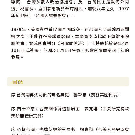
導的 「台灣多數人政治協進會」及「台灣民主運動海外同
盟」秘書長，直到郭雨新於華府離世，前後八年之久。1977
年6月舉行「台灣人權聽證會」。
1979年，美國與中華民國片面斷交，在台灣人民前途風雨飄
搖之際，王能祥在參議員裴爾、眾議員李奇協助下舉辦兩院
聽證會，促成國會制訂《台灣關係法》，卡特總統於是年4月
10日正式簽署，並溯及1 月1日生效，影響台灣爾後四十年的
發展。
目錄
序 台灣關係法背後的無名英雄 魯肇忠（前駐美國代表）
序 四十不惑，台美關係締造新局面 裘兆琳（中央研究院歐
美所兼任研究員）
序 心繫台灣、老驥伏櫪的王長老 楊嘉猷（台美人歷史協會