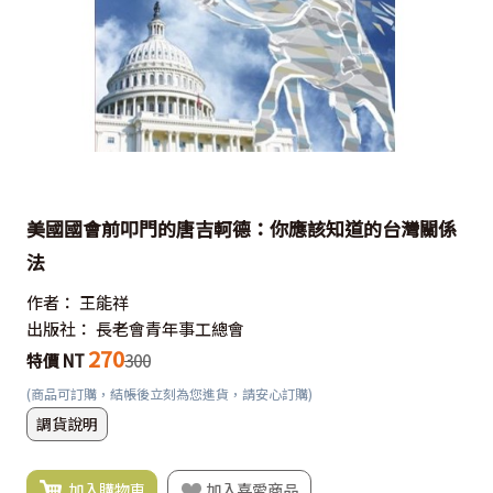
美國國會前叩門的唐吉軻德：你應該知道的台灣關係
法
作者：
王能祥
出版社：
長老會青年事工總會
270
特價 NT
300
(商品可訂購，結帳後立刻為您進貨，請安心訂購)
調貨說明
加入購物車
加入喜愛商品