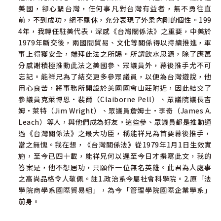
美國，卻心繫台灣，任何事凡對台灣有益者，無不勇往直
前，不到成功，絕不罷休，充分表現了外柔內剛的個性。199
4年，我轉任駐美代表，深感《台灣關係法》之重要，中美於
1979年斷交後，兩國間貿易、文化等關係得以持續推進，軍
事上得獲安全，端拜此法之所賜。所謂飲水思源，除了應萬
分感謝積極推動此法之美國參、眾議員外，幕後推手尤不可
忘記。能祥兄為了結交更多參眾議員，以便為台灣遊說，他
用心良苦，將事務所開設於美國國會山莊附近，因此結交了
參議員克萊博恩·裴爾（Claiborne Pell）、眾議院議長吉
姆·萊特（Jim Wright）、眾議員詹姆士·李奇（James A.
Leach）等人，與他們成為好友。這些參、眾議員都是推動通
過《台灣關係法》之最大功臣，稱能祥兄為首要幕後推手，
當之無愧。我在想，《台灣關係法》從1979年1月1日生效實
施，至今已四十載，能祥兄何以遲至今日才撰寫此文，我的
答案是，他不想居功，只願作一位無名英雄。此君為人處事
之高尚品格令人敬佩。註1.政治系今屬社會科學院。2.原「法
學院商學系國際貿易組」，為今「管理學院國際企業學系」
前身。