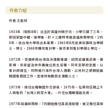
作者介紹
作者 王能祥
1933年（昭和8年）出生於高雄州楠仔坑，小學只讀了三年，
即因家變中輟。復學後，於十三歲時考進高雄商業學校。195
9年，自台灣大學政治系畢業，1965年8月赴美攻讀政治學碩
士、博士，1969年轉攻會計學，後亦拿到會計學碩士學位。
1972年，受邀參與台灣自決運動會議，因而認識黃武東、黃
彰輝、宋泉盛及林宗義幾位民主前輩。同年至華府定居，以
會計師謀生，同時進行海外台灣人運動，以地利之便開始展
開國會遊說工作，並接待無數民主運動人士。
1973年，接任台獨聯盟外交部長。1975年，在華府召開上千
人與會的「台灣人民眾大會」，升任台獨聯盟副主席。
1977年結識郭雨新，7月開始擔任其首席助理，後又擔任其領