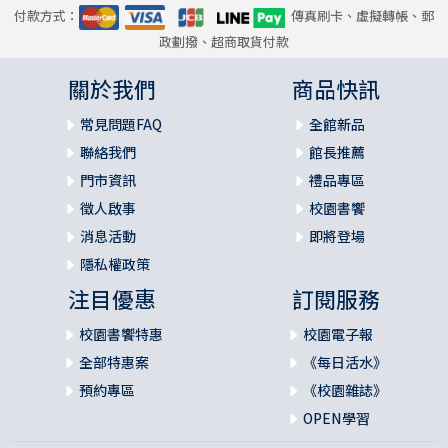
付款方式：
傳真刷卡、虛擬轉帳、郵
政劃撥、超商取貨付款
關於我們
商品快訊
常見問題FAQ
全館新品
聯絡我們
館長推薦
門市資訊
禮品專區
徵人啟事
校園書饗
消息活動
即將登場
隱私權政策
注目優惠
訂閱服務
校園書饗特惠
校園電子報
全部特惠案
《每日活水》
預約專區
《校園雜誌》
OPEN學習