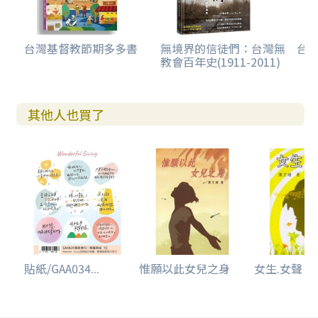
台灣基督教節期多多書
無境界的信徒們：台灣無
台
教會百年史(1911-2011)
其他人也買了
貼紙/GAA034...
惟願以此女兒之身
女生.女聲