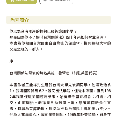
內容簡介
你以為台海兩岸的情勢已經夠詭譎多變？
那是因為你不了解《台灣關係法》四十年來如何裨益台灣。
本書為你揭開台灣民主自由背後的保護傘，撐開這把大傘的
又是怎樣的一群人。
序
台灣關係法背後的無名英雄 魯肇忠（前駐美國代表）
本書作者王能祥先生是我台灣大學先後期同學，他讀政治系
1，我讀國際貿易系2。雖同出法學院，但從未謀面，直到198
2年我調任駐美國經濟參事，始有緣千里來相會；相識，相
交，由而開始。能祥兄自幼苦讀上進，頗獲郭雨新先生賞
識，特聘為首席助理，對協助推動台灣民主運動出力不少。
他為人充滿愛心，做事擇善固執，1965年赴美留學，雖身在