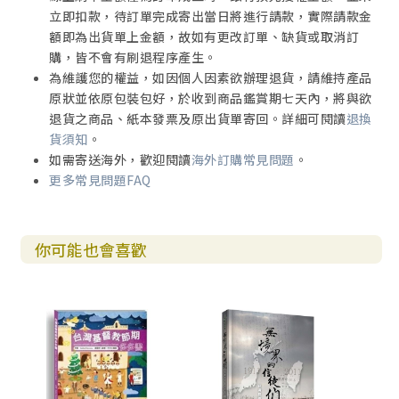
立即扣款，待訂單完成寄出當日將進行請款，實際請款金
額即為出貨單上金額，故如有更改訂單、缺貨或取消訂
購，皆不會有刷退程序產生。
為維護您的權益，如因個人因素欲辦理退貨，請維持產品
原狀並依原包裝包好，於收到商品鑑賞期七天內，將與欲
退貨之商品、紙本發票及原出貨單寄回。詳細可閱讀
退換
貨須知
。
如需寄送海外，歡迎閱讀
海外訂購常見問題
。
更多常見問題FAQ
你可能也會喜歡