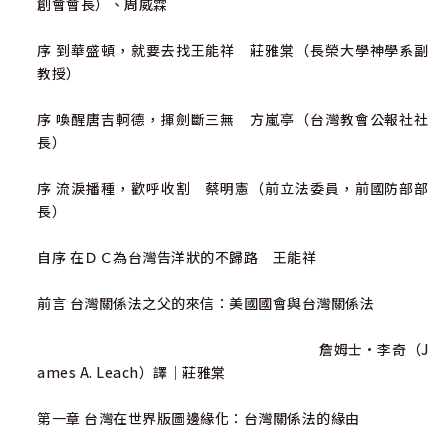
創會會長）、周威霖
序 到華盛頓，就要去找王能祥 莊雅棠（長榮大學神學系副
教授）
序 喚醒唐吉軻德，揮劍斷三無 方嵐亭（台灣教會公報社社
長）
序 流淚播種，歡呼收割 蔡明憲（前立法委員，前國防部部
長）
自序 在ＤＣ為台灣告洋狀的不歸路 王能祥
前言 台灣關係法之父的來信：美國國會與台灣關係法
詹姆士·李奇（J
ames A. Leach）譯│莊雅棠
第一章 台灣在世界版圖邊緣化：台灣關係法的緣由