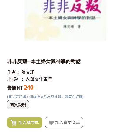
非非反叛--本土婦女與神學的對話
作者：
陳文珊
出版社：
永望文化事業
240
售價 NT
(商品可訂購，結帳後立刻為您進貨，請安心訂購)
調貨說明
加入購物車
加入喜愛商品