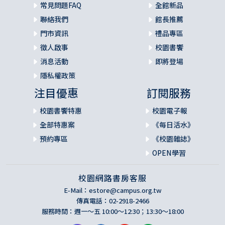
常見問題FAQ
全館新品
聯絡我們
館長推薦
門市資訊
禮品專區
徵人啟事
校園書饗
消息活動
即將登場
隱私權政策
注目優惠
訂閱服務
校園書饗特惠
校園電子報
全部特惠案
《每日活水》
預約專區
《校園雜誌》
OPEN學習
校園網路書房客服
E-Mail：
estore@campus.org.tw
傳真電話：02-2918-2466
服務時間：週一～五 10:00～12:30；13:30～18:00