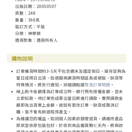
出版日期：20050507
頁數：248
重量：366克
裝訂方式：平裝
分類：神學類
適用對象：適用所有人
購物說明
訂單備貨時間約3-5天不包含週末及國定假日，庫存足夠為
當日或隔日出貨，如遇廠商調貨時間延長或絕版、缺貨等
特殊情況，將另行通知。詳細請點選
常見訂單問題
。
線上刷卡金額僅為訂單成立時，銀行預先授權金額，並未
立即扣款，待訂單完成寄出當日將進行請款，實際請款金
額即為出貨單上金額，故如有更改訂單、缺貨或取消訂
購，皆不會有刷退程序產生。
為維護您的權益，如因個人因素欲辦理退貨，請維持產品
原狀並依原包裝包好，於收到商品鑑賞期七天內，將與欲