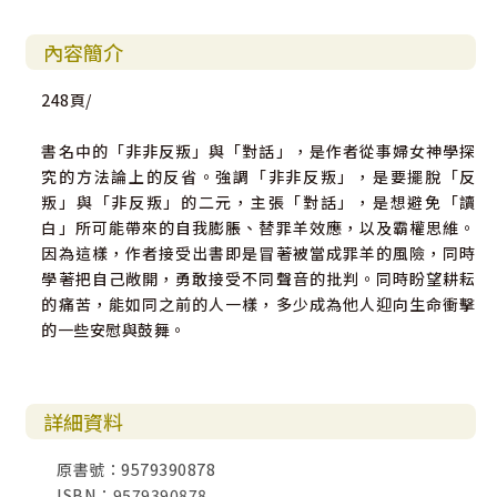
內容簡介
248頁/
書名中的「非非反叛」與「對話」，是作者從事婦女神學探
究的方法論上的反省。強調「非非反叛」，是要擺脫「反
叛」與「非反叛」的二元，主張「對話」，是想避免「讀
白」所可能帶來的自我膨脹、替罪羊效應，以及霸權思維。
因為這樣，作者接受出書即是冒著被當成罪羊的風險，同時
學著把自己敞開，勇敢接受不同聲音的批判。同時盼望耕耘
的痛苦，能如同之前的人一樣，多少成為他人迎向生命衝擊
的一些安慰與鼓舞。
詳細資料
原書號：9579390878
ISBN：9579390878