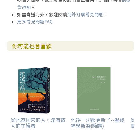
退貨之商品、紙本發票及原出貨單寄回。詳細可閱讀
退換
貨須知
。
如需寄送海外，歡迎閱讀
海外訂購常見問題
。
更多常見問題FAQ
你可能也會喜歡
從地獄回來的人，還有旅
他將一切都更新了--聖經
從
人的守護者
神學新探(簡體)
書卷