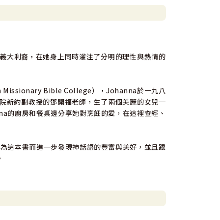
義大利裔，在她身上同時灌注了分明的理性與熱情的
nary Bible College），Johanna於一九八
院新約副教授的鄧開福老師，生了兩個美麗的女兒─
nna的廚房和餐桌邊分享她對烹飪的愛，在這裡查經、
人因為這本書而進一步發現神話語的豐富與美好，並且跟
。