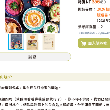
356
特價 NT
450
促銷專案：
2026
版選書 
( 2026年
參考庫存量：
2
(可訂購商品，若庫存
加入購物車
試讀
容簡介
從廚房到餐桌，是各種美好奇事的開始。
環顧四周（或低頭看看手機螢幕就行了），你不得不承認，我們已被
廳，滿街林立；網路與媒體上的美食貼文與報導，全天連發不間斷；無