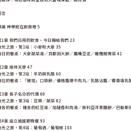
前言
導論 神學就在廚房裡 5
第1章 我們日用的飲食，今日賜給我們 23
食光之旅‧第1站：小麥和大麥 35
每日的餐桌：大麥蔬菜湯／貝都因大餅／鷹嘴豆泥／橄欖開胃菜 41
第2章 接待天使 47
食光之旅‧第2站：羊奶與乳酪 60
撒拉的餐桌：「披塔」口袋餅／優格醬煨牛肉丸／乳酪沾醬／椰棗填乳酪
第3章 長子名分的代價 69
食光之旅‧第3站：豆類／蔬菜 82
雅各的餐桌：雅各的紅豆湯／加薩香料肉湯／敘利亞洋蔥麵餅／巴勒斯坦
第4章 設立逾越節晚餐 93
食光之旅‧第4站：葡萄酒／葡萄樹 103