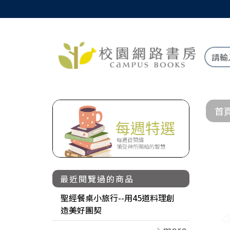
首
最近閱覽過的商品
聖經餐桌小旅行--用45道料理創
造美好團契
more