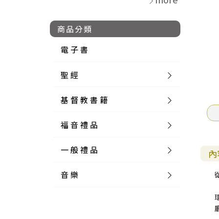
商品分類
電 子 書
聖 經
基 督 教 書 籍
新 舊 約 聖 經
福 音 禮 品
簡 體 聖 經
聖 經 論 叢
和 合 本
一 般 禮 品
英 文 聖 經
神 學 類
福 音 飾 品 配 件
和 合 本 標 點
參 考 書 工 具 書
內
音 樂
外 文 聖 經
實 踐 神 學
福 音 家 飾 用 品
一 般 卡 片
新 標 點 和 合 本
K J V
摩 西 五 經
系 統 神 學
福 音 項 鍊
讀 經 法
中 外 文 聖 經
教 會 歷 史
福 音 生 活 雜 貨
一 般 文 具
詩 本 樂 譜
和 合 本 修 訂 版
E S V
歷 史 書
神 、 創 造
宣 教 差 傳
福 音 耳 環 / 耳 夾
福 音 桌 飾 品
萬 用 卡
釋 經 法
創 世 記