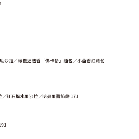
1
瓜沙拉／橄欖迷迭香「佛卡恰」麵包／小茴香紅蘿蔔
／紅石榴水果沙拉／哈曼果醬餡餅 171
91