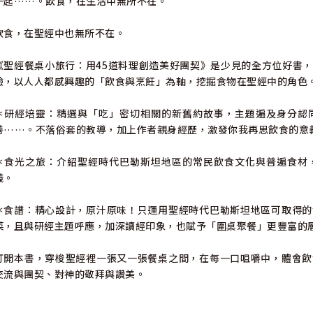
一起……。飲食，在生活中無所不在。
飲食，在聖經中也無所不在。
《聖經餐桌小旅行：用45道料理創造美好團契》是少見的全方位好書
驗，以人人都感興趣的「飲食與烹飪」為軸，挖掘食物在聖經中的角色
＊研經培靈：精選與「吃」密切相關的新舊約故事，主題遍及身分認
善……。不落俗套的教導，加上作者親身經歷，激發你我再思飲食的意
＊食光之旅：介紹聖經時代巴勒斯坦地區的常民飲食文化與普遍食材
義。
＊食譜：精心設計，原汁原味！只運用聖經時代巴勒斯坦地區可取得的
菜，且與研經主題呼應，加深讀經印象，也賦予「圍桌聚餐」更豐富的
打開本書，穿梭聖經裡一張又一張餐桌之間，在每一口咀嚼中，體會飲
交流與團契、對神的敬拜與讚美。