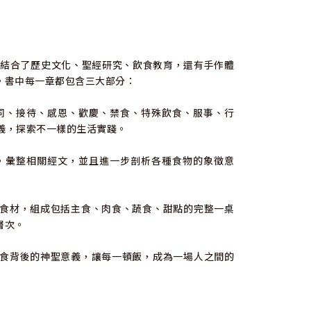
，結合了歷史文化、聖經研究、飲食教育，還有手作體
。書中每一章都包含三大部分：
同、接待、感恩、歡慶、禁食、特殊飲食、服事、行
義，探索不一樣的生活實踐。
，彙整相關經文，並且進一步剖析各種食物的象徵意
食材，組成包括主食、肉食、蔬食、甜點的完整一桌
層次。
食背後的神聖意義，讓每一頓飯，成為一場人之間的