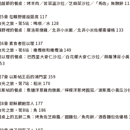
逾越節的餐桌：烤羊肉／苦菜溫沙拉／芝麻菜沙拉／「馬佐」無酵餅 11
第5章 在曠野擺設筵席 117
食光之旅‧第5站：嗎哪／水 128
曠野裡的餐桌：摩洛哥燉雞／北非小米飯／北非小米佐椰棗優格 133
第6章 素食者但以理 137
食光之旅‧第6站：橄欖樹和橄欖油 149
但以理的餐桌：巴西里大麥仁沙拉／白花椰大麥仁沙拉／蒔蘿薄荷小黃
53
第7章 以斯帖王后的鴻門宴 159
食光之旅‧第7站：稻米 170
以斯帖的餐桌：焦糖洋蔥雞肉燉飯／檸檬洋蔥烤圓茄／波斯風小黃瓜沙拉
第8章 耶穌餵飽眾人 177
食光之旅‧第8站：魚 186
餐桌上的五餅二魚：烤魚佐芝麻醬／圓麵包／魚肉餅／酒香麵包佐優格 1