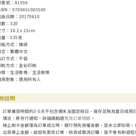
原書號：A1598
SBN：9789861985589
出版日期：20170610
頁數：320
寸：16.2 x 23cm
重量：535克
排版方式：橫排
語言：繁體中文
裝訂方式：平裝
印刷方式：全彩印刷
分類：生活教導／生活教導
適用對象：適用所有人
物說明
訂單備貨時間約3-5天不包含週末及國定假日，庫存足夠為當日或隔
情況，將另行通知。詳細請點選
常見訂單問題
。
線上刷卡金額僅為訂單成立時，銀行預先授權金額，並未立即扣款，
出貨單上金額，故如有更改訂單、缺貨或取消訂購，皆不會有刷退程