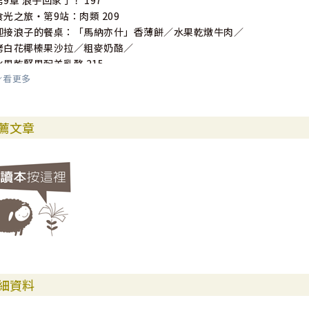
第9章 浪子回家了！ 197
食光之旅‧第9站：肉類 209
迎接浪子的餐桌：「馬納亦什」香薄餅／水果乾燉牛肉／
烤白花椰榛果沙拉／粗麥奶酪／
水果乾堅果配羊乳酪 215
看更多
第10章 馬大的廚房 221
食光之旅‧第10站：香料和香草／鹽 230
薦文章
馬大的餐桌：羊肉鷹嘴豆泥佐檸檬醬／「拉法什」薄脆餅／椰棗優格甜點 
第11章 園子裡的愛人 237
食光之旅‧第11站：果子／蜜 249
愛人的餐桌：蜂蜜鬆餅／葡萄核桃沙拉／葡萄乾杏仁烤蘋果／椰棗填蜂蜜杏
附錄：聖經蛋糕 260
結語 262
致謝 266
細資料
經文索引 268
食材索引 278