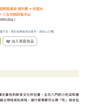
 校園網路書房 週年慶 ✦ 校園本
✕ 人生地圖起點🧭📖
08月31日止 )
數量不足，將於結帳後為您進貨，請安心訂購)
加入喜愛商品
鋪天蓋地的飲食文化所包覆。五花八門的小吃店和餐
論公領域或私領域，做什麼事都可以跟「吃」結合在