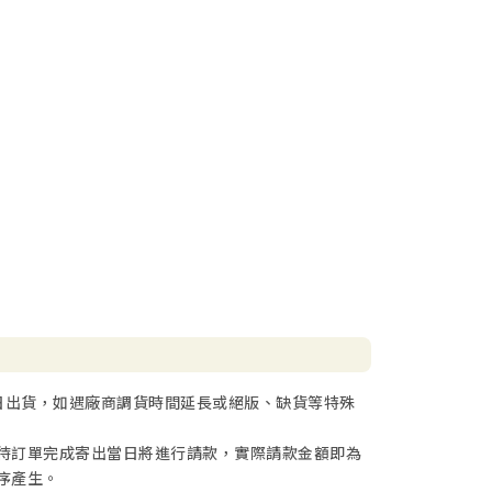
日出貨，如遇廠商調貨時間延長或絕版、缺貨等特殊
待訂單完成寄出當日將進行請款，實際請款金額即為
序產生。