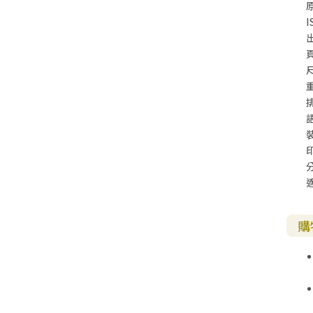
I
尺
購