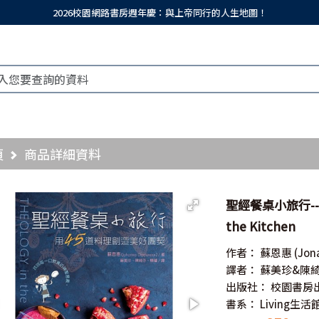
2026校園網路書房週年慶：與上帝同行的人生地圖！
頁
商品詳細資料
聖經餐桌小旅行--
the Kitchen
作者：
蘇恩惠
(Jon
譯者：
蘇美珍&陳
出版社：
校園書房
書系：
Living生活