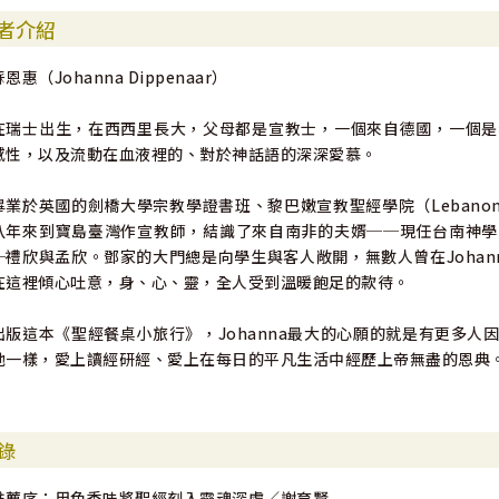
者介紹
蘇恩惠（Johanna Dippenaar）
在瑞士出生，在西西里長大，父母都是宣教士，一個來自德國，一個是
感性，以及流動在血液裡的、對於神話語的深深愛慕。
畢業於英國的劍橋大學宗教學證書班、黎巴嫩宣教聖經學院（Lebanon Missio
八年來到寶島臺灣作宣教師，結識了來自南非的夫婿──現任台南神學
─禮欣與孟欣。鄧家的大門總是向學生與客人敞開，無數人曾在Joha
在這裡傾心吐意，身、心、靈，全人受到溫暖飽足的款待。
出版這本《聖經餐桌小旅行》，Johanna最大的心願的就是有更多
她一樣，愛上讀經研經、愛上在每日的平凡生活中經歷上帝無盡的恩典
錄
推薦序：用色香味將聖經刻入靈魂深處／謝育賢