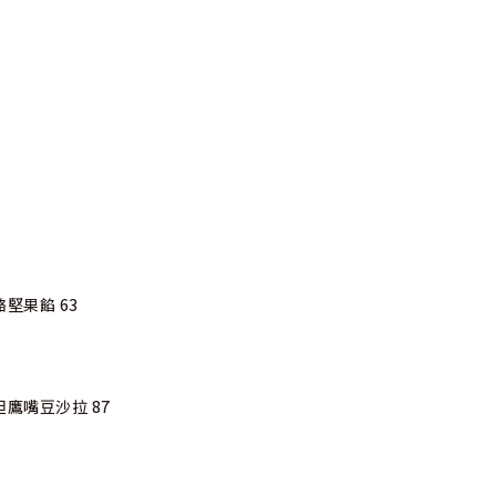
堅果餡 63
鷹嘴豆沙拉 87