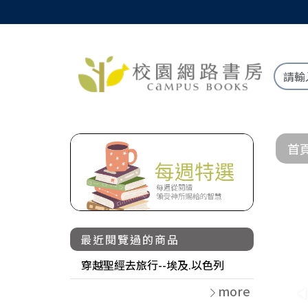
首
最近閱覽過的商品
穿越聖經去旅行--埃及.以色列
more