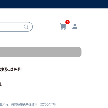
0
-埃及.以色列
社
數量不足，將於結帳後為您進貨，請安心訂購)