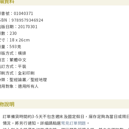
細資料
原書號：01040371
SBN：9789579346924
出版日期：20170301
頁數：230
寸：18 x 26cm
重量：593克
排版方式：橫排
語言：繁體中文
裝訂方式：平裝
印刷方式：全彩印刷
分類：聖經論叢／聖經地理
適用對象：適用所有人
物說明
訂單備貨時間約3-5天不包含週末及國定假日，庫存足夠為當日或隔
情況，將另行通知。詳細請點選
常見訂單問題
。