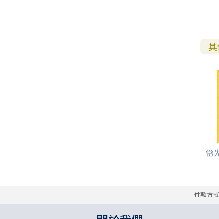
其
當先
付款方