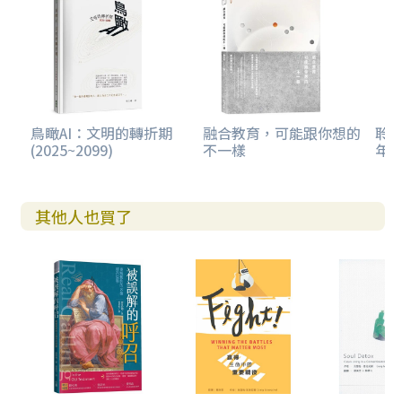
鳥瞰AI：文明的轉折期
融合教育，可能跟你想的
聆聽
(2025~2099)
不一樣
年
其他人也買了