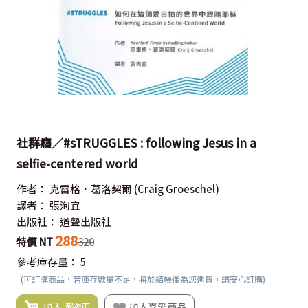
社群癮／#sTRUGGLES : following Jesus in a
selfie-centered world
作者：
克雷格．葛洛契爾
(Craig Groeschel)
譯者：
張洵宜
出版社：
道聲出版社
288
特價 NT
320
參考庫存量：
5
(可訂購商品，若庫存數量不足，將於結帳後為您進貨，請安心訂購)
加入購物車
加入喜愛商品