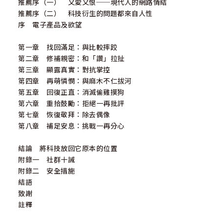
推薦序（一） 又愛又恨──現代人的網路情結
推薦序（二） 科技衍生的問題都來自人性
序 電子產品及欲望
第一章 找回滿足：與比較摔跤
第二章 修補親密：和「讚」拉扯
第三章 顯露真實：對抗掌控
第四章 再萌憐憫：與麻木不仁拔河
第五章 回復正直：消滅偷雞摸狗
第六章 重拾鼓勵：拒絕一再批評
第七章 恢復敬拜：除去偶像
第八章 補足安息：挑戰一再分心
結論 將科技放回它原本的位置
附錄一 社群十誡
附錄二 安全措施
結語
致謝
註釋