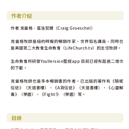
作者介紹
作者 克雷格．葛洛契爾（Craig Groeschel）
克雷格牧師是紐約時報的暢銷作家、世界知名講員，同時也
是美國第二大教會生命教會（LifeChurch.tv）的主任牧師。
生命教會所研發YouVersion聖經app 目前已經有超過二億次
的下載。
克雷格牧師也是多本暢銷書的作者，已出版的著作有《騎呢
信徒》（天道書樓）、《A貨信徒》（天道書樓）、《心靈解
毒》（學園）、《Fight!》（學園）等。
目錄