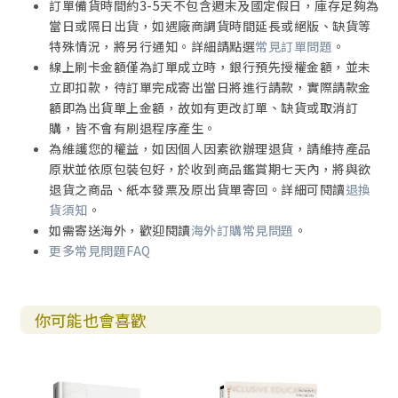
訂單備貨時間約3-5天不包含週末及國定假日，庫存足夠為
當日或隔日出貨，如遇廠商調貨時間延長或絕版、缺貨等
特殊情況，將另行通知。詳細請點選
常見訂單問題
。
線上刷卡金額僅為訂單成立時，銀行預先授權金額，並未
立即扣款，待訂單完成寄出當日將進行請款，實際請款金
額即為出貨單上金額，故如有更改訂單、缺貨或取消訂
購，皆不會有刷退程序產生。
為維護您的權益，如因個人因素欲辦理退貨，請維持產品
原狀並依原包裝包好，於收到商品鑑賞期七天內，將與欲
退貨之商品、紙本發票及原出貨單寄回。詳細可閱讀
退換
貨須知
。
如需寄送海外，歡迎閱讀
海外訂購常見問題
。
更多常見問題FAQ
你可能也會喜歡