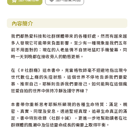
內容簡介
我們都熱愛科技和社群媒體帶來的各種好處，然而有越來越
多人發現它可能帶來負面影響，至少有一種現象是我們五年
前不用面對的：現在的人老是情不自禁地猛盯手機螢幕，同
時一天到晚都在接收旁人的動態更新。
在《＃社群癮》這本書中，克雷格牧師毫不迴避地指出現今
世代數位上癮的失控狀態，這個世界不停地告訴我們要愛
慕、推崇自己，耶穌則告訴我們要捨己。如何能夠在這個瘋
狂愛自拍的世界中保持冷靜及謹守界線？
本書帶你重新思考耶穌所顯現的各種生命特質：滿足、親
密、真實、同理及安息，透過聖經真理，追尋生命真正的滿
足。書中特別收錄〈社群十誡〉，更進一步地幫助讀者在社
群媒體的風潮中及信徒靈命成長的需要上取得平衡。