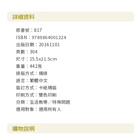
詳細資料
原書號：817
ISBN：9789864001224
出版日期：20161101
頁數：304
尺寸：15.5x21.5cm
重量：442克
排版方式：橫排
語言：繁體中文
裝訂方式：卡紙精裝
印刷方式：雙色印刷
分類：生活教導／特殊問題
適用對象：適用所有人
購物說明