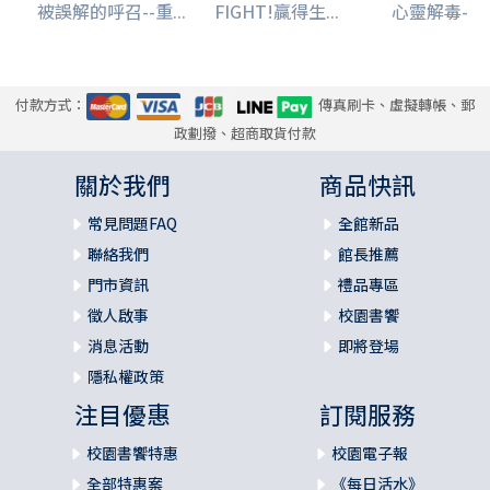
被誤解的呼召--重...
FIGHT!贏得生...
心靈解毒--保
付款方式：
傳真刷卡、虛擬轉帳、郵
政劃撥、超商取貨付款
關於我們
商品快訊
常見問題FAQ
全館新品
聯絡我們
館長推薦
門市資訊
禮品專區
徵人啟事
校園書饗
消息活動
即將登場
隱私權政策
注目優惠
訂閱服務
校園書饗特惠
校園電子報
全部特惠案
《每日活水》