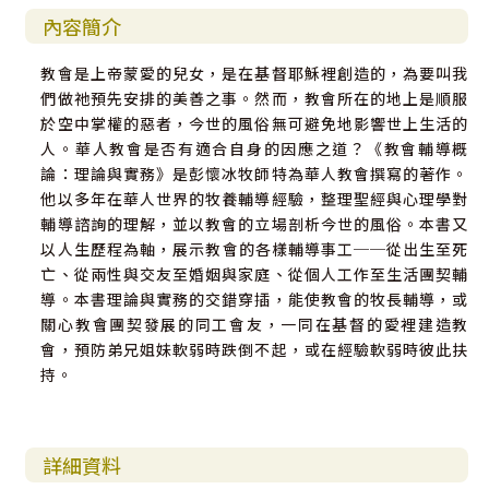
內容簡介
教會是上帝蒙愛的兒女，是在基督耶穌裡創造的，為要叫我
們做祂預先安排的美善之事。然而，教會所在的地上是順服
於空中掌權的惡者，今世的風俗無可避免地影響世上生活的
人。華人教會是否有適合自身的因應之道？《教會輔導概
論：理論與實務》是彭懷冰牧師特為華人教會撰寫的著作。
他以多年在華人世界的牧養輔導經驗，整理聖經與心理學對
輔導諮詢的理解，並以教會的立場剖析今世的風俗。本書又
以人生歷程為軸，展示教會的各樣輔導事工──從出生至死
亡、從兩性與交友至婚姻與家庭、從個人工作至生活團契輔
導。本書理論與實務的交錯穿插，能使教會的牧長輔導，或
關心教會團契發展的同工會友，一同在基督的愛裡建造教
會，預防弟兄姐妹軟弱時跌倒不起，或在經驗軟弱時彼此扶
持。
詳細資料