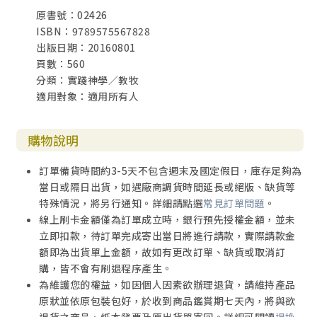
原書號：02426
ISBN：9789575567828
出版日期：20160801
頁數：560
分類：實踐神學／教牧
適用對象：適用所有人
購物說明
訂單備貨時間約3-5天不包含週末及國定假日，庫存足夠為
當日或隔日出貨，如遇廠商調貨時間延長或絕版、缺貨等
特殊情況，將另行通知。詳細請點選
常見訂單問題
。
線上刷卡金額僅為訂單成立時，銀行預先授權金額，並未
立即扣款，待訂單完成寄出當日將進行請款，實際請款金
額即為出貨單上金額，故如有更改訂單、缺貨或取消訂
購，皆不會有刷退程序產生。
為維護您的權益，如因個人因素欲辦理退貨，請維持產品
原狀並依原包裝包好，於收到商品鑑賞期七天內，將與欲