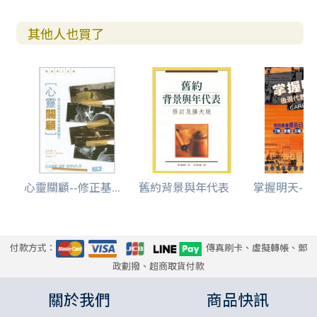
其他人也買了
心靈關顧--修正基...
舊約背景與年代表
掌握明天--後
付款方式：
傳真刷卡、虛擬轉帳、郵
政劃撥、超商取貨付款
關於我們
商品快訊