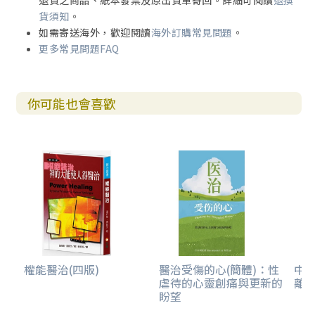
退貨之商品、紙本發票及原出貨單寄回。詳細可閱讀
退換
貨須知
。
如需寄送海外，歡迎閱讀
海外訂購常見問題
。
更多常見問題FAQ
你可能也會喜歡
權能醫治(四版)
醫治受傷的心(簡體)：性
中
虐待的心靈創痛與更新的
離
盼望