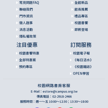
常見問題FAQ
全館新品
聯絡我們
館長推薦
門市資訊
禮品專區
徵人啟事
校園書饗
消息活動
即將登場
隱私權政策
注目優惠
訂閱服務
校園書饗特惠
校園電子報
全部特惠案
《每日活水》
預約專區
《校園雜誌》
OPEN學習
校園網路書房客服
E-Mail：
estore@campus.org.tw
傳真電話：02-2918-2466
服務時間：週一～五 10:00～12:30；13:30～18:00