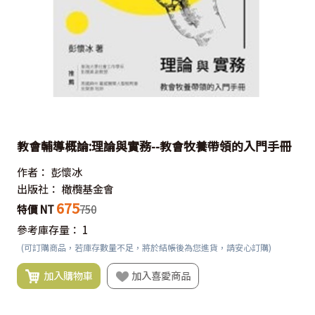
教會輔導概論:理論與實務--教會牧養帶領的入門手冊
作者：
彭懷冰
出版社：
橄欖基金會
675
特價 NT
750
參考庫存量：
1
(可訂購商品，若庫存數量不足，將於結帳後為您進貨，請安心訂購)
加入購物車
加入喜愛商品