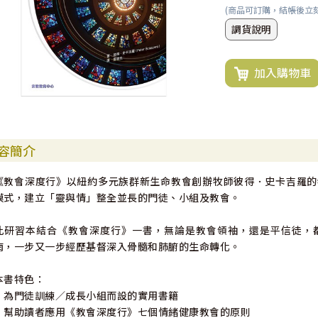
(商品可訂購，結帳後立
調貨說明
加入購物車
容簡介
《教會深度行》以紐約多元族群新生命教會創辦牧師彼得．史卡吉羅的
模式，建立「靈與情」整全並長的門徒、小組及教會。
此研習本結合《教會深度行》一書，無論是教會領袖，還是平信徒，
南，一步又一步經歷基督深入骨髓和肺腑的生命轉化。
本書特色：
．為門徒訓練／成長小組而設的實用書籍
．幫助讀者應用《教會深度行》七個情緒健康教會的原則