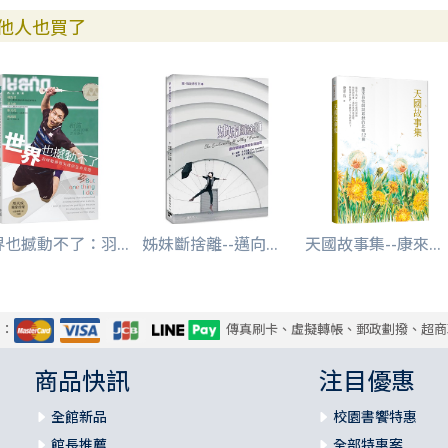
他人也買了
也撼動不了：羽...
姊妹斷捨離--邁向...
天國故事集--康來...
式：
傳真刷卡、虛擬轉帳、郵政劃撥、超商
商品快訊
注目優惠
全館新品
校園書饗特惠
館長推薦
全部特惠案