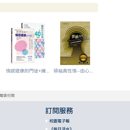
情感健康的門徒+擁...
領袖真性情--由心...
取貨付款
訂閱服務
校園電子報
《每日活水》