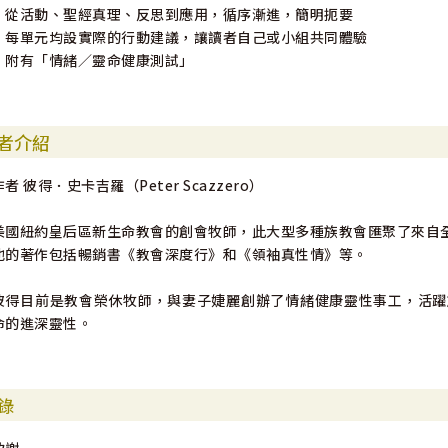
．從活動、聖經真理、反思到應用，循序漸進，簡明扼要
．每單元均設實際的行動建議，讓讀者自己或小組共同體驗
．附有「情緒／靈命健康測試」
者介紹
作者 彼得．史卡吉羅（Peter Scazzero）
美國紐約皇后區新生命教會的創會牧師，此大型多種族教會匯聚了來自
他的著作包括暢銷書《教會深度行》和《領袖真性情》等。
彼得目前是教會榮休牧師，與妻子婕麗創辦了情緒健康靈性事工，活躍
命的進深靈性。
錄