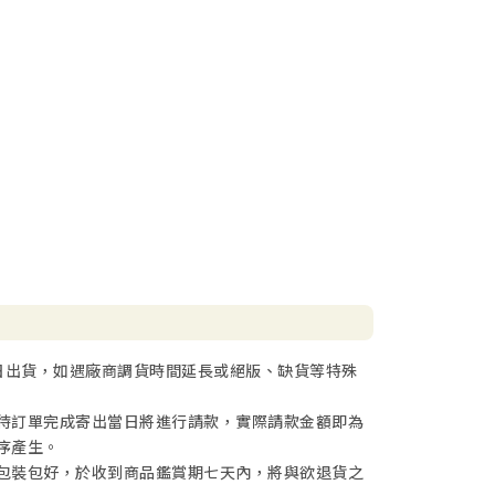
日出貨，如遇廠商調貨時間延長或絕版、缺貨等特殊
待訂單完成寄出當日將進行請款，實際請款金額即為
序產生。
包裝包好，於收到商品鑑賞期七天內，將與欲退貨之