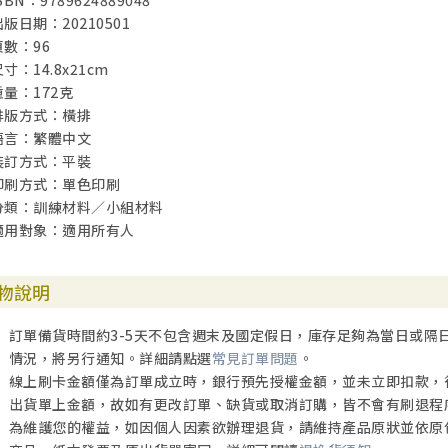
SBN：9789624889048
出版日期：20210501
頁數：96
寸：14.8x21cm
重量：172克
排版方式：橫排
語言：繁體中文
裝訂方式：平裝
印刷方式：單色印刷
分類：訓練材料／小組材料
適用對象：適用所有人
物說明
訂單備貨時間約3-5天不包含週末及國定假日，庫存足夠為當日或隔
情況，將另行通知。詳細請點選
常見訂單問題
。
線上刷卡金額僅為訂單成立時，銀行預先授權金額，並未立即扣款，
出貨單上金額，故如有更改訂單、缺貨或取消訂購，皆不會有刷退程
為維護您的權益，如因個人因素欲辦理退貨，請維持產品原狀並依原