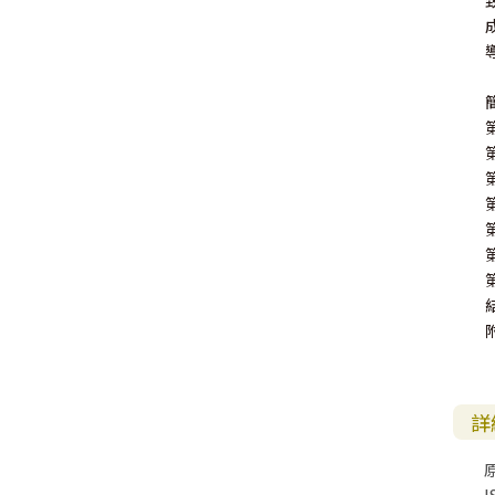
其 他 中 外 文 聖 經
新 約 歷 史 書
青 少 年
靈 恩
研 經 材 料
詩 、 散 文
福 音 包 裝 用 品
聖 經 故 事
約 拿 書
約 翰 福 音
加 拉 太 書
雅 各 書
啟 示 錄
信 徒 神 學
福 音 明 信 片 . 書 籤
成 人
教 育
兒 童 教 材
劇 本 遊 戲
福 音 文 具 雜 貨
聖 經 神 學
彌 迦 書
以 弗 所 書
彼 得 前 書
使 徒 行 傳
靈 界
福 音 季 節 卡
職 業
文 字 工 作
青 少 年 教 材
兒 童 故 事 C D
偽 經 次 經
那 鴻 書
腓 立 比 書
彼 得 後 書
福 音 小 禮 卡
特 殊 問 題
小 組 教 會
幼 稚 教 材
畫 冊
哈 巴 谷 書
歌 羅 西 書
約 翰 壹 、 貳 、 參 書
其 他 福 音 卡 片
生 活 教 導
成 人 教 材
西 番 雅 書
帖 撒 羅 尼 迦 前 後
猶 大 書
主 日 學 教 材
哈 該 書
提 摩 太 前 後
歸 納 法 研 經
撒 迦 利 亞 書
提 多 書
詳
紙 品
瑪 拉 基 書
腓 利 門 書
教 牧 書 信