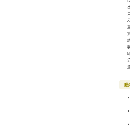
I
尺
購