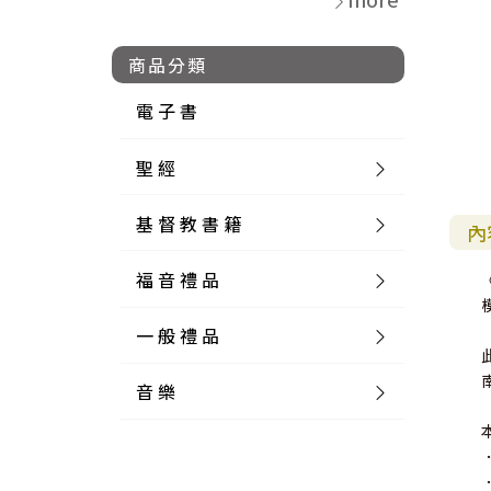
商品分類
電 子 書
聖 經
基 督 教 書 籍
新 舊 約 聖 經
內
福 音 禮 品
簡 體 聖 經
聖 經 論 叢
和 合 本
一 般 禮 品
英 文 聖 經
神 學 類
福 音 飾 品 配 件
和 合 本 標 點
參 考 書 工 具 書
音 樂
外 文 聖 經
實 踐 神 學
福 音 家 飾 用 品
一 般 卡 片
新 標 點 和 合 本
K J V
摩 西 五 經
系 統 神 學
福 音 項 鍊
讀 經 法
中 外 文 聖 經
教 會 歷 史
福 音 生 活 雜 貨
一 般 文 具
詩 本 樂 譜
和 合 本 修 訂 版
E S V
歷 史 書
神 、 創 造
宣 教 差 傳
福 音 耳 環 / 耳 夾
福 音 桌 飾 品
萬 用 卡
釋 經 法
創 世 記