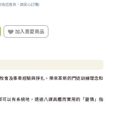
刻為您進貨，請安心訂購)
加入喜愛商品
牧會及事奉經驗與掙扎，帶來革新的門徒訓練理念和
都可以有系統地，透過八課具體而實用的「靈情」指