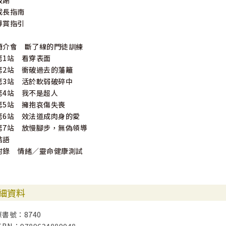
致謝
成長指南
導賞指引
簡介會 斷了線的門徒訓練
第1站 看穿表面
第2站 衝破過去的藩籬
第3站 活於軟弱破碎中
第4站 我不是超人
第5站 擁抱哀傷失喪
第6站 效法道成肉身的愛
第7站 放慢腳步，無偽領導
結語
附錄 情緒／靈命健康測試
細資料
原書號：8740