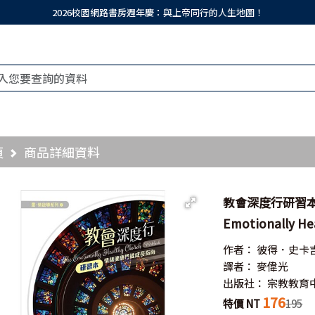
2026校園網路書房週年慶：與上帝同行的人生地圖！
頁
商品詳細資料
教會深度行研習本
Emotionally He
作者：
彼得．史卡
譯者：
麥偉光
出版社：
宗教教育
176
特價 NT
195