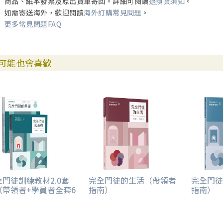
商品、紙本發票及原出貨單寄回。詳細可閱讀
退換貨須知
。
如需寄送海外，歡迎閱讀
海外訂購常見問題
。
更多常見問題FAQ
可能也會喜歡
全門徒訓練教材2.0套
完全門徒的生活（帶領者
完全門徒
（帶領者+學員者全套6
指南）
指南）
）