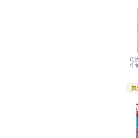
用
作
其