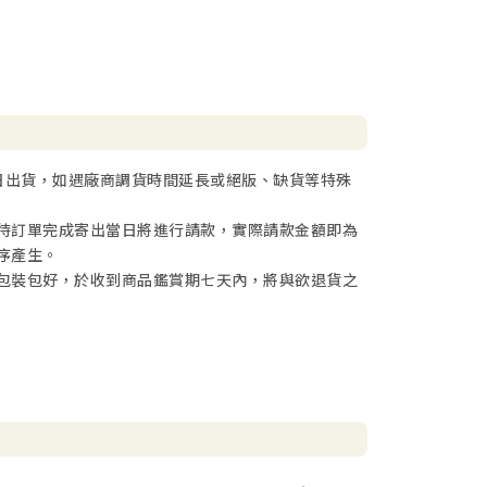
日出貨，如遇廠商調貨時間延長或絕版、缺貨等特殊
待訂單完成寄出當日將進行請款，實際請款金額即為
序產生。
包裝包好，於收到商品鑑賞期七天內，將與欲退貨之