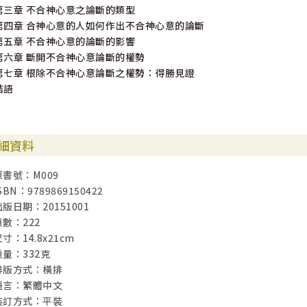
第三章 不合神心意之論斷的類型
第四章 合神心意的人如何作出不合神心意的論斷
第五章 不合神心意的論斷的影響
第六章 斷開不合神心意論斷的權勢
第七章 根除不合神心意論斷之權勢：得勝見證
結語
細資料
原書號：M009
SBN：9789869150422
出版日期：20151001
頁數：222
寸：14.8x21cm
重量：332克
排版方式：橫排
語言：繁體中文
裝訂方式：平裝