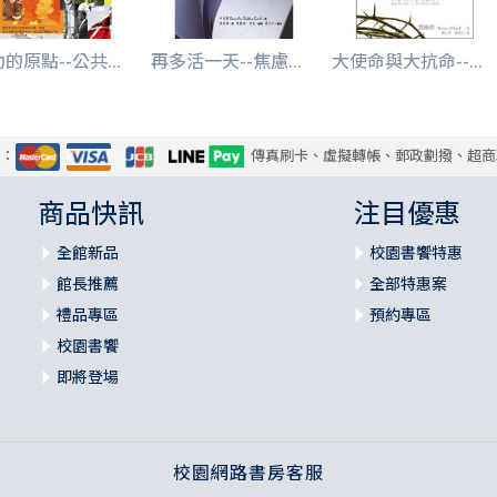
的原點--公共...
再多活一天--焦慮...
大使命與大抗命--...
式：
傳真刷卡、虛擬轉帳、郵政劃撥、超商
商品快訊
注目優惠
全館新品
校園書饗特惠
館長推薦
全部特惠案
禮品專區
預約專區
校園書饗
即將登場
校園網路書房客服