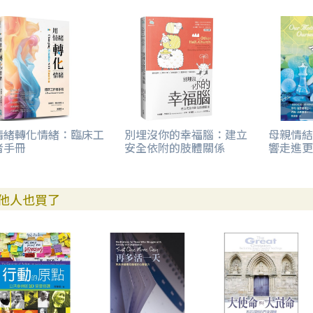
情緒轉化情緒：臨床工
別埋沒你的幸福腦：建立
母親情結
者手冊
安全依附的肢體關係
響走進更
他人也買了