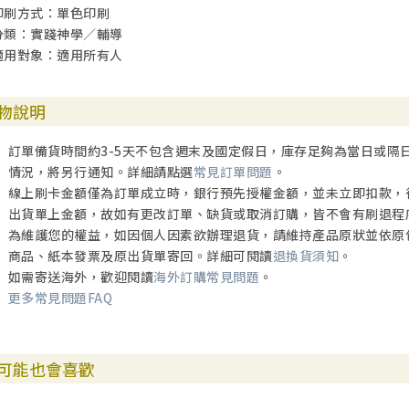
印刷方式：單色印刷
分類：實踐神學／輔導
適用對象：適用所有人
物說明
訂單備貨時間約3-5天不包含週末及國定假日，庫存足夠為當日或隔
情況，將另行通知。詳細請點選
常見訂單問題
。
線上刷卡金額僅為訂單成立時，銀行預先授權金額，並未立即扣款，
出貨單上金額，故如有更改訂單、缺貨或取消訂購，皆不會有刷退程
為維護您的權益，如因個人因素欲辦理退貨，請維持產品原狀並依原
商品、紙本發票及原出貨單寄回。詳細可閱讀
退換貨須知
。
如需寄送海外，歡迎閱讀
海外訂購常見問題
。
更多常見問題FAQ
可能也會喜歡