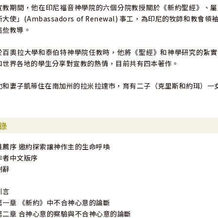
宣教期間，他在印尼福音神學院的六個分院教授關於《新約聖經》、屬
新大使」(Ambassadors of Renewal) 事工，為印尼的牧
這些教導。
於百奧拉大學和泰伯特神學院任教時，他將《聖經》和神學研究的紮實
和世界各地的學生分享對宣教的熱情，目前共有四本著作。
他和妻子凱蒂住在南加州的拉米拉達市，育有二子（克里斯和約珥）一
錄
推薦序 邀約探索讓神作主的生命呼喚
作者中文版序
謝辭
引言
第一章 《新約》中不合神心意的論斷
第二章 合神心意的察驗與不合神心意的論斷