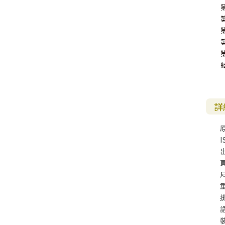
詳
I
尺