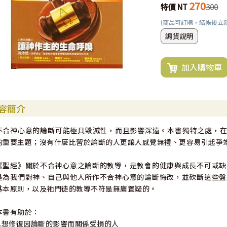
270
特價 NT
300
(商品可訂購，結帳後立
調貨說明
加入購物車
容簡介
不合神心意的論斷可能極具毀滅性，而且影響深遠。本書獨特之處，在
的重要主題；沒有什麼比習於論斷的人更讓人感覺無禮、更容易引起爭
《聖經》關於不合神心意之論斷的教導，是教會的健康與成長不可或缺
是為我們對神、自己與他人所作不合神心意的論斷悔改，並砍斷這些盤
基本原則，以及祂門徒的教導不符是無庸置疑的。
本書有助於：
1.想修復因論斷的影響而關係受損的人