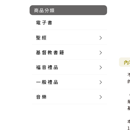
商品分類
電 子 書
聖 經
基 督 教 書 籍
新 舊 約 聖 經
內
福 音 禮 品
簡 體 聖 經
聖 經 論 叢
和 合 本
一 般 禮 品
英 文 聖 經
神 學 類
福 音 飾 品 配 件
和 合 本 標 點
參 考 書 工 具 書
音 樂
外 文 聖 經
實 踐 神 學
福 音 家 飾 用 品
一 般 卡 片
新 標 點 和 合 本
K J V
摩 西 五 經
系 統 神 學
福 音 項 鍊
讀 經 法
中 外 文 聖 經
教 會 歷 史
福 音 生 活 雜 貨
一 般 文 具
詩 本 樂 譜
和 合 本 修 訂 版
E S V
歷 史 書
神 、 創 造
宣 教 差 傳
福 音 耳 環 / 耳 夾
福 音 桌 飾 品
萬 用 卡
釋 經 法
創 世 記
註 釋 本 聖 經
生 命 造 就
福 音 食 器 廚 房
食 器 廚 房
C D
現 代 中 文 譯 本
G N B
和 合 本 / N I V
舊 約 註 釋
基 督
社 會 參 與
歷 史
福 音 手 環 / 手 鍊
福 音 布 軸 掛 畫
福 音 服 飾 布 品
貼 紙
日 記 . 筆 記
音 樂 叢 書
聖 經 概 論
出 埃 及 記
約 書 亞 記