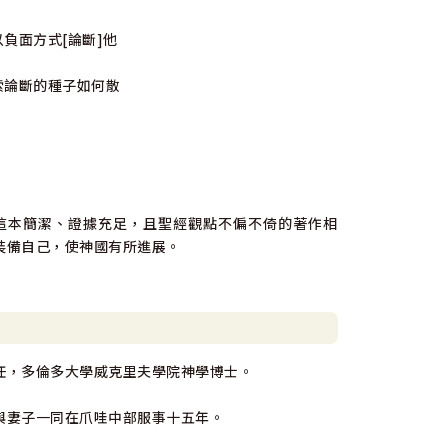
負面方式[論斷]他
索論斷的種子如何散
這本簡潔、證據充足，且聖經觀點不偏不倚的著作相
裝備自己，使神國有所進展。
任，多倫多大學威克里夫學院神學博士。
與妻子一同在爪哇中部服事十五年。