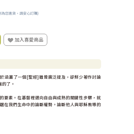
刻為您進貨，請安心訂購)
加入喜愛商品
於涵蓋了一個[聖經]雖曾廣泛提及，卻鮮少著作討論
端的了。
的要素。在基督裡邁向自由與成熟的關鍵性步驟，就
踞在我們生命中的論斷權勢。論斷他人與耶穌教導的