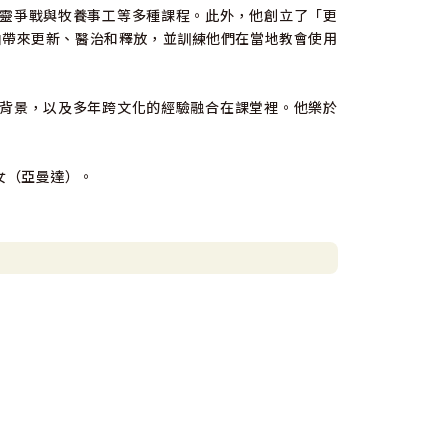
靈爭戰與牧養事工等多種課程。此外，他創立了「更
師和教會領袖帶來更新、醫治和釋放，並訓練他們在當地教會使用
背景，以及多年跨文化的經驗融合在課堂裡。他樂於
女（亞曼達）。