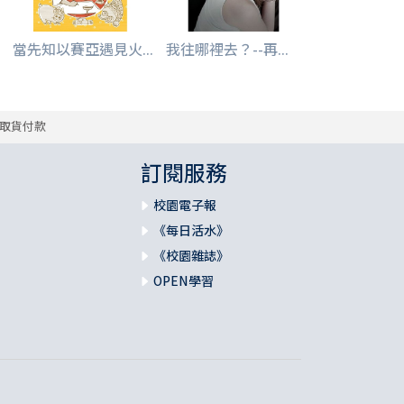
當先知以賽亞遇見火...
我往哪裡去？--再...
取貨付款
訂閱服務
校園電子報
《每日活水》
《校園雜誌》
OPEN學習