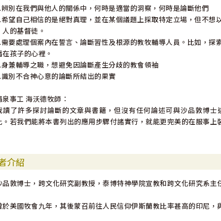
2.辨別在我們與他人的關係中，何時是適當的洞察，何時是論斷他們
3.希望自己相信的是絕對真理，並在某個議題上採取特定立場，但不想以
人的基督徒。
4.需要處理個案內在誓言、論斷習性及根源的教牧輔導人員。比如，探
播在孩子的心裡。
5.身兼輔導之職，想避免因論斷產生分歧的教會領袖
6.識別不合神心意的論斷所結出的果實
清泉事工 海沃德牧師：
我讀了許多探討論斷的文章與書籍，但沒有任何論述可與沙品敦博士
比。若我們能將本書列出的應用步驟付諸實行，就能更完美的在服事上
者介紹
沙品敦博士，跨文化研究副教授，泰博特神學院宣教和跨文化研究系主
曾於美國牧會九年，其後蒙召前往人民信仰伊斯蘭教比率甚高的印尼，