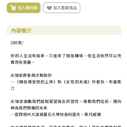
加入購物車
加入喜愛商品
內容簡介
280頁/
你的人生沒有結束，只是來了個急轉彎，但生活依然可以充
實而有意義。
米瑞安將會再次幫助你
─《賜各樣安慰的上帝》和《女性的友誼》作者狄‧布雷斯
汀
米瑞安激勵我們超脫凝望過去的習性，推動我們往前，邁向
神為我們預備的未來
─密西根州大湍城基石大學校長約瑟夫‧斯托威爾