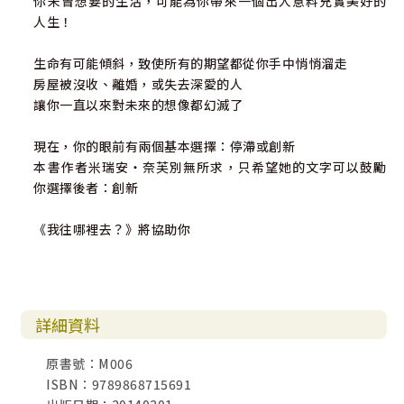
你未曾想要的生活，可能為你帶來一個出人意料充實美好的
人生！
生命有可能傾斜，致使所有的期望都從你手中悄悄溜走
房屋被沒收、離婚，或失去深愛的人
讓你一直以來對未來的想像都幻滅了
現在，你的眼前有兩個基本選擇：停滯或創新
本書作者米瑞安‧奈芙別無所求，只希望她的文字可以鼓勵
你選擇後者：創新
《我往哪裡去？》將協助你
詳細資料
原書號：M006
ISBN：9789868715691