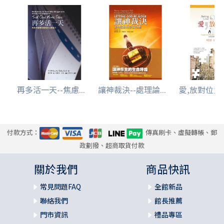
再多活一天--焦慮...
讓神裁決--處理論...
愛,放對位置--
付款方式：
傳真刷卡、虛擬轉帳、郵
政劃撥、超商取貨付款
關於我們
商品快訊
常見問題FAQ
全館新品
聯絡我們
館長推薦
門市資訊
禮品專區