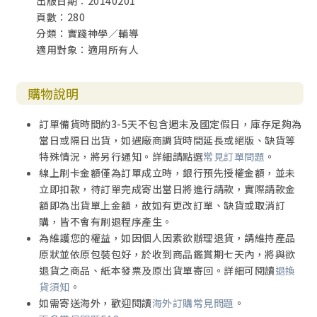
出版日期：20140201
頁數：280
分類：實踐神學／輔導
適用對象：適用所有人
購物說明
訂單備貨時間約3-5天不包含週末及國定假日，庫存足夠為
當日或隔日出貨，如遇廠商調貨時間延長或絕版、缺貨等
特殊情況，將另行通知。詳細請點選
常見訂單問題
。
線上刷卡金額僅為訂單成立時，銀行預先授權金額，並未
立即扣款，待訂單完成寄出當日將進行請款，實際請款金
額即為出貨單上金額，故如有更改訂單、缺貨或取消訂
購，皆不會有刷退程序產生。
為維護您的權益，如因個人因素欲辦理退貨，請維持產品
原狀並依原包裝包好，於收到商品鑑賞期七天內，將與欲
退貨之商品、紙本發票及原出貨單寄回。詳細可閱讀
退換
貨須知
。
如需寄送海外，歡迎閱讀
海外訂購常見問題
。