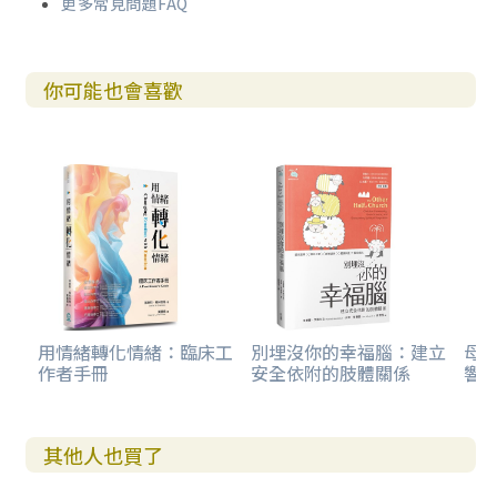
更多常見問題FAQ
你可能也會喜歡
用情緒轉化情緒：臨床工
別埋沒你的幸福腦：建立
母親
作者手冊
安全依附的肢體關係
響走
其他人也買了