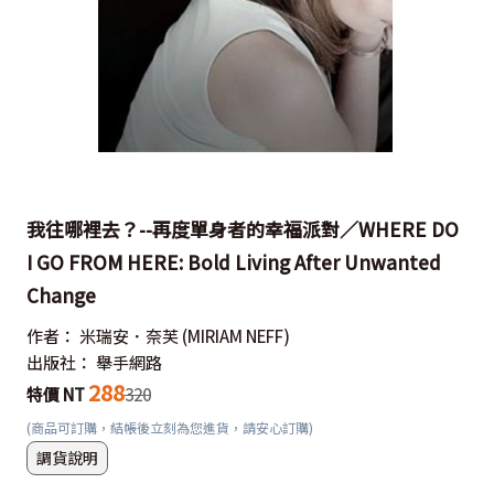
我往哪裡去？--再度單身者的幸福派對／WHERE DO
I GO FROM HERE: Bold Living After Unwanted
Change
作者：
米瑞安．奈芙
(MIRIAM NEFF)
出版社：
舉手網路
288
特價 NT
320
(商品可訂購，結帳後立刻為您進貨，請安心訂購)
調貨說明