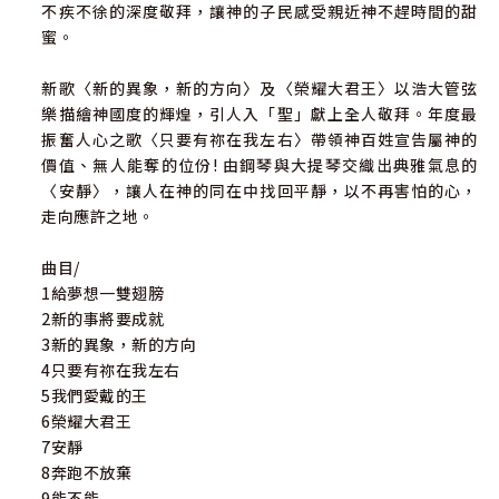
不疾不徐的深度敬拜，讓神的子民感受親近神不趕時間的甜
蜜。
新歌〈新的異象，新的方向〉及〈榮耀大君王〉以浩大管弦
樂描繪神國度的輝煌，引人入「聖」獻上全人敬拜。年度最
振奮人心之歌〈只要有祢在我左右〉帶領神百姓宣告屬神的
價值、無人能奪的位份! 由鋼琴與大提琴交織出典雅氣息的
〈安靜〉，讓人在神的同在中找回平靜，以不再害怕的心，
走向應許之地。
曲目/
1給夢想一雙翅膀
2新的事將要成就
3新的異象，新的方向
4只要有祢在我左右
5我們愛戴的王
6榮耀大君王
7安靜
8奔跑不放棄
9能不能