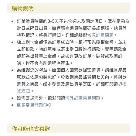
購物說明
訂單備貨時間約3-5天不包含週末及國定假日，庫存足夠為
當日或隔日出貨，如遇廠商調貨時間延長或絕版、缺貨等
特殊情況，將另行通知。詳細請點選
常見訂單問題
。
線上刷卡金額僅為訂單成立時，銀行預先授權金額，並未
立即扣款，待訂單完成寄出當日將進行請款，實際請款金
額即為出貨單上金額，故如有更改訂單、缺貨或取消訂
購，皆不會有刷退程序產生。
為維護您的權益，如因個人因素欲辦理退貨，請維持產品
原狀並依原包裝包好，於收到商品鑑賞期七天內，將與欲
退貨之商品、紙本發票及原出貨單寄回。詳細可閱讀
退換
貨須知
。
如需寄送海外，歡迎閱讀
海外訂購常見問題
。
更多常見問題FAQ
你可能也會喜歡