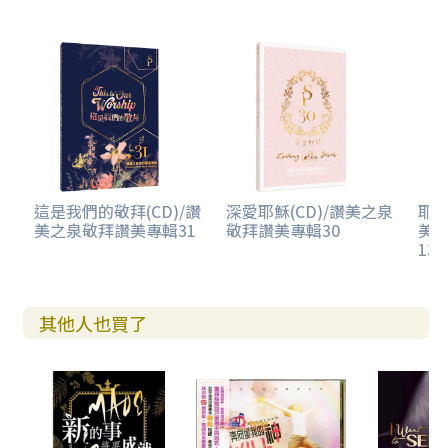
這是我們的敬拜(CD)/讚
深愛耶穌(CD)/讚美之泉
耶
美之泉敬拜讚美專輯31
敬拜讚美專輯30
美
13 
其他人也買了