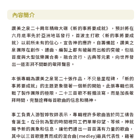
內容簡介
讚美之泉二十周年精緻大碟《新的事將要成就》，預計將在
六月底率先於亞洲地區發行，首波主打歌〈新的事將要成
就〉以前所未有的信心，宣告神的應許。自籌備起，讚美之
泉團隊在創作、譜曲、編製上都有破繭而出般的突破，包括
首度與大型弦樂團合奏，融合流行、古典等元素，向世界發
出一道澎湃不間斷的敬拜聲音。
本張專輯為讚美之泉第二十張作品，不只是里程碑，「新的
事將要成就」的主題更象徵著一個新的開始。此張專輯也挑
戰了製作團隊的極限，二十三首歌不輕描淡寫，而是加長敬
拜時間，完整詮釋每首歌曲的信息和精神。
事工負責人游智婷牧師表示，專輯裡許多歌曲皆於同工禱告
會誕生，在分別為聖的時間裡同工們單單仰望、等候，神就
賜予新的異象和信息，讓他們譜出一首首滿有力量的歌曲，
其中以三首歌連貫而成的混合曲(medley)最具代表性，藉著