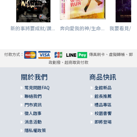
新的事將要成就/讚...
奔向愛我的神/生命...
我要看見/讚美
付款方式：
傳真刷卡、虛擬轉帳、郵
政劃撥、超商取貨付款
關於我們
商品快訊
常見問題FAQ
全館新品
聯絡我們
館長推薦
門市資訊
禮品專區
徵人啟事
校園書饗
消息活動
即將登場
隱私權政策