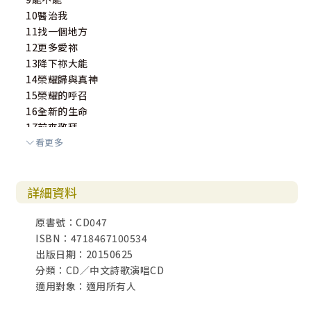
10醫治我
11找一個地方
12更多愛祢
13降下祢大能
14榮耀歸與真神
15榮耀的呼召
16全新的生命
17前來敬拜
看更多
18敬拜讓世界震動
19新的事將要成就 [Remix]
20傾倒
詳細資料
21三百六十五天
22祢的器皿
原書號：CD047
23願祢國度降臨
ISBN：4718467100534
出版日期：20150625
分類：CD／中文詩歌演唱CD
適用對象：適用所有人