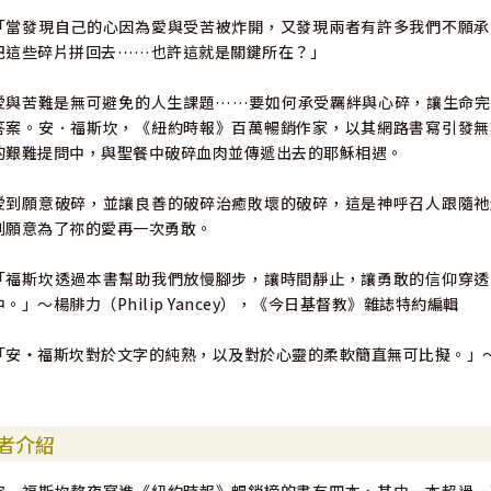
「當發現自己的心因為愛與受苦被炸開，又發現兩者有許多我們不願承
把這些碎片拼回去……也許這就是關鍵所在？」
愛與苦難是無可避免的人生課題……要如何承受羈絆與心碎，讓生命完
答案。安．福斯坎，《紐約時報》百萬暢銷作家，以其網路書寫引發無
的艱難提問中，與聖餐中破碎血肉並傳遞出去的耶穌相遇。
愛到願意破碎，並讓良善的破碎治癒敗壞的破碎，這是神呼召人跟隨祂
到願意為了祢的愛再一次勇敢。
「福斯坎透過本書幫助我們放慢腳步，讓時間靜止，讓勇敢的信仰穿透
中。」～楊腓力（Philip Yancey），《今日基督教》雜誌特約編輯
「安・福斯坎對於文字的純熟，以及對於心靈的柔軟簡直無可比擬。」～路卡
者介紹