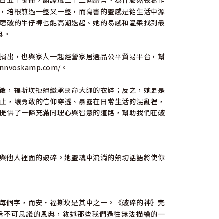
百五十萬冊，翻譯成二十二國語言。為什麼熬夜寫作
，培根煎過一盤又一盤，而寫書的靈感是從生活中源
磨破的牛仔褲也能高潮迭起。她的易感和溫柔找到最
典。
捐出，也與家人一起經營家居選品公平貿易平台，幫
oskamp.com/。
後，福斯坎拒絕繼承靈命大師的衣缽；反之，她更是
止，讓勇敢的信仰穿透、暴露在日常生活的混亂裡，
提供了一條充滿同理心與智慧的道路，幫助我們在破
與他人裡面的破碎。她靈魂中流淌的熱切話語將使你
每個字，而安・福斯坎是其中之一。《破碎的神》完
穌不可思議的恩典，敘述那些我們過往無法描繪的一