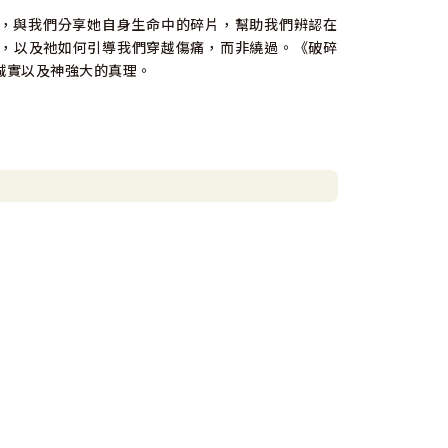
，與我們分享她自身生命中的碎片，幫助我們辨認在
，以及祂如何引導我們穿越傷痛，而非繞過。《破碎
誠實以及神強大的真理。
碎傷痛為起點。安明白破碎的感受，也知道傷疤的意
它對你說話。
移的愛》作者
到父神的雙臂中。像安・福斯坎這樣的人物每個世代