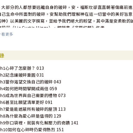
•大部分的人都想要逃離自身的破碎，安・福斯坎卻直直朝著傷痛前進
自己生命中所面對的破碎。安幫助我們理解神在這一切當中的美好旨意
的神》以美麗的文字撰寫，並給予我們絕大的盼望，其中滿是安柔軟的
席莉茲（Liz Curtis Higgs），暢銷書《非常紅顏》作者
看更多
•安・福斯坎以獨到的方式邀請我們發現，完滿生命必須由自身的破
味。這本書不是一套理論，這是作者跳動的心。沉浸在本書當中，聆聽
錄
勞倫・錢德勒（Lauren Chandler），歌手與詞曲創作者、《堅定不
Ch1心碎了怎麼辦？ 013
•安・福斯坎以文字穿透心靈，捕捉我們、讓我們悔悟、迫使我們，來
Ch2記念讓破碎重圓 031
只有少數幾人，我們最好留心關注。
Ch3當你渴望交換自己的破碎 043
蓋比・里昂（Gabe Lyons），《好的信仰》作者
Ch4如何把時間擘開成兩倍 059
Ch5成為世界與自己需要的禮物 073
Ch6甚至比願望清單更好 091
Ch7愛是能遮蔽所有破碎的屋頂 113
Ch8為什麼為愛心碎是值得的 129
Ch9你口袋裡，就裝有化解壓力的奇蹟 141
Ch10如何在心碎時仍愛得熱烈 151