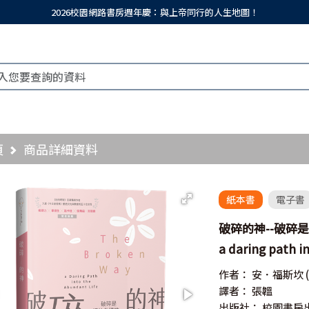
2026校園網路書房週年慶：與上帝同行的人生地圖！
頁
商品詳細資料
紙本書
電子書
破碎的神--破碎是通
a daring path i
作者：
安．福斯坎
譯者：
張韞
出版社：
校園書房