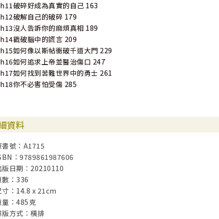
Ch11破碎好成為真實的自己 163
Ch12破解自己的破碎 179
Ch13沒人告訴你的麻煩真相 189
Ch14戳破腦中的謊言 209
Ch15如何像以斯帖衝破千道大門 229
Ch16如何追求上帝並醫治傷口 247
Ch17如何找到苦難世界中的勇士 261
Ch18你不必害怕受傷 285
細資料
原書號：A1715
SBN：9789861987606
出版日期：20210110
頁數：336
寸：14.8 x 21cm
重量：485克
排版方式：橫排