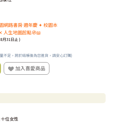
 校園網路書房 週年慶 ✦ 校園本
✕ 人生地圖起點🧭📖
08月31日止 )
數量不足，將於結帳後為您進貨，請安心訂購)
加入喜愛商品
五十位女性