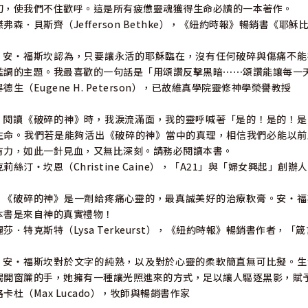
切，使我們不住歡呼。這是所有疲憊靈魂獲得生命必讀的一本著作。
傑弗森．貝斯齊（Jefferson Bethke），《紐約時報》暢銷書《
•安・福斯坎認為，只要讓永活的耶穌臨在，沒有任何破碎與傷痛不能
濫調的主題。我最喜歡的一句話是「用頌讚反擊黑暗⋯⋯頌讚能讓每一
畢德生（Eugene H. Peterson），已故維真學院靈修神學榮譽教授
•閱讀《破碎的神》時，我淚流滿面，我的靈呼喊著「是的！是的！是
生命。我們若是能夠活出《破碎的神》當中的真理，相信我們必能以前
有力，如此一針見血，又無比深刻。請務必閱讀本書。
克莉絲汀・坎恩（Christine Caine），「A21」與「婦女興起」創辦人
•《破碎的神》是一劑給疼痛心靈的，最真誠美好的治療軟膏。安・福
本書是來自神的真實禮物！
麗莎．特克斯特（Lysa Terkeurst），《紐約時報》暢銷書作者，「
•安・福斯坎對於文字的純熟，以及對於心靈的柔軟簡直無可比擬。生
揭開窗簾的手，她擁有一種讓光照進來的方式，足以讓人驅逐黑影，賦
路卡杜（Max Lucado），牧師與暢銷書作家