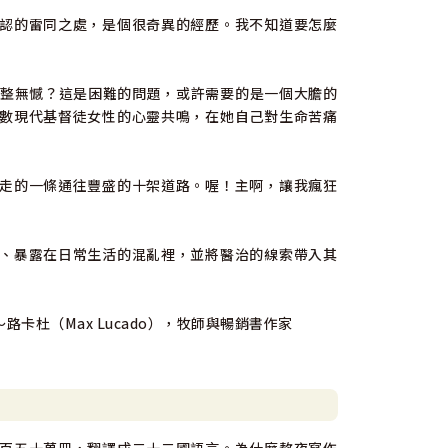
認的雷同之處，是個很奇異的經歷。我不知道要怎麼
整無憾？這是困難的問題，或許需要的是一個大膽的
數現代基督徒女性的心靈共鳴，在她自己對生命苦痛
走的一條通往豐盛的十架道路。喔！主啊，讓我瘋狂
、暴露在日常生活的混亂裡，並將醫治的線索帶入其
杜（Max Lucado），牧師與暢銷書作家