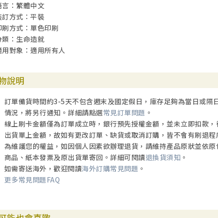
語言：繁體中文
裝訂方式：平裝
印刷方式：單色印刷
分類：生命造就
適用對象：適用所有人
物說明
訂單備貨時間約3-5天不包含週末及國定假日，庫存足夠為當日或隔
情況，將另行通知。詳細請點選
常見訂單問題
。
線上刷卡金額僅為訂單成立時，銀行預先授權金額，並未立即扣款，
出貨單上金額，故如有更改訂單、缺貨或取消訂購，皆不會有刷退程
為維護您的權益，如因個人因素欲辦理退貨，請維持產品原狀並依原
商品、紙本發票及原出貨單寄回。詳細可閱讀
退換貨須知
。
如需寄送海外，歡迎閱讀
海外訂購常見問題
。
更多常見問題FAQ
可能也會喜歡