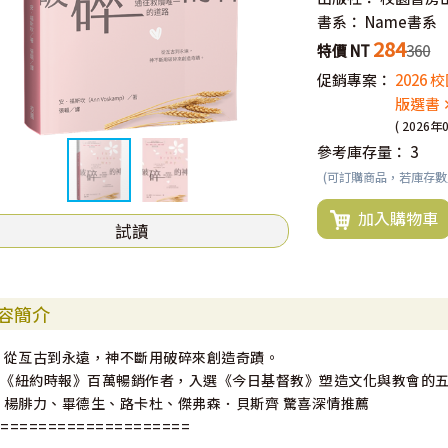
書系：
Name書系
284
特價 NT
360
促銷專案：
2026
版選書 
( 2026年
參考庫存量：
3
(可訂購商品，若庫存
加入購物車
試讀
容簡介
# 從亙古到永遠，神不斷用破碎來創造奇蹟。
#《紐約時報》百萬暢銷作者，入選《今日基督教》塑造文化與教會的
# 楊腓力、畢德生、路卡杜、傑弗森．貝斯齊 驚喜深情推薦
=====================