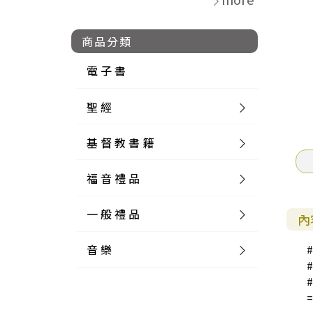
商品分類
電 子 書
聖 經
基 督 教 書 籍
新 舊 約 聖 經
福 音 禮 品
簡 體 聖 經
聖 經 論 叢
和 合 本
一 般 禮 品
英 文 聖 經
神 學 類
福 音 飾 品 配 件
和 合 本 標 點
參 考 書 工 具 書
內
音 樂
外 文 聖 經
實 踐 神 學
福 音 家 飾 用 品
一 般 卡 片
新 標 點 和 合 本
K J V
摩 西 五 經
系 統 神 學
福 音 項 鍊
讀 經 法
中 外 文 聖 經
教 會 歷 史
福 音 生 活 雜 貨
一 般 文 具
詩 本 樂 譜
和 合 本 修 訂 版
E S V
歷 史 書
神 、 創 造
宣 教 差 傳
福 音 耳 環 / 耳 夾
福 音 桌 飾 品
萬 用 卡
釋 經 法
創 世 記