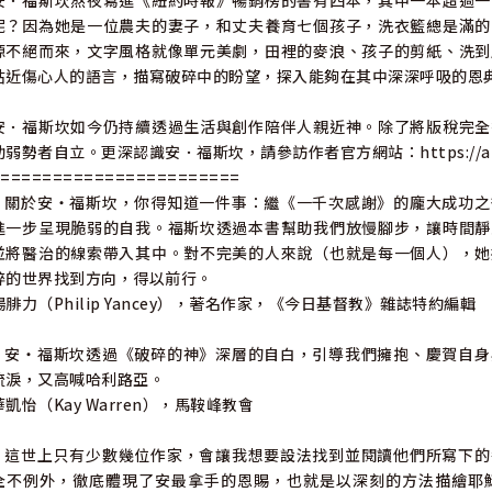
安．福斯坎熬夜寫進《紐約時報》暢銷榜的書有四本，其中一本超過一
呢？因為她是一位農夫的妻子，和丈夫養育七個孩子，洗衣籃總是滿的
源不絕而來，文字風格就像單元美劇，田裡的麥浪、孩子的剪紙、洗到
貼近傷心人的語言，描寫破碎中的盼望，探入能夠在其中深深呼吸的恩
安．福斯坎如今仍持續透過生活與創作陪伴人親近神。除了將版稅完全
助弱勢者自立。更深認識安．福斯坎，請參訪作者官方網站：https://annv
========================
•關於安・福斯坎，你得知道一件事：繼《一千次感謝》的龐大成功之
進一步呈現脆弱的自我。福斯坎透過本書幫助我們放慢腳步，讓時間靜
並將醫治的線索帶入其中。對不完美的人來說（也就是每一個人），她
碎的世界找到方向，得以前行。
楊腓力（Philip Yancey），著名作家，《今日基督教》雜誌特約編輯
•安・福斯坎透過《破碎的神》深層的自白，引導我們擁抱、慶賀自身
流淚，又高喊哈利路亞。
華凱怡（Kay Warren），馬鞍峰教會
•這世上只有少數幾位作家，會讓我想要設法找到並閱讀他們所寫下的
全不例外，徹底體現了安最拿手的恩賜，也就是以深刻的方法描繪耶