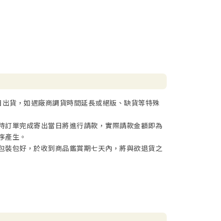
日出貨，如遇廠商調貨時間延長或絕版、缺貨等特殊
待訂單完成寄出當日將進行請款，實際請款金額即為
序產生。
包裝包好，於收到商品鑑賞期七天內，將與欲退貨之