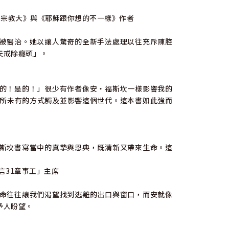
耶穌比宗教大》與《耶穌跟你想的不一樣》作者
被醫治。她以讓人驚奇的全新手法處理以往充斥陳腔
天戒除癮頭」。
的！是的！」很少有作者像安・福斯坎一樣影響我的
所未有的方式觸及並影響這個世代。這本書如此強而
斯坎書寫當中的真摯與恩典，既清新又帶來生命。這
箴言31章事工」主席
命往往讓我們渴望找到逃離的出口與窗口，而安就像
予人盼望。