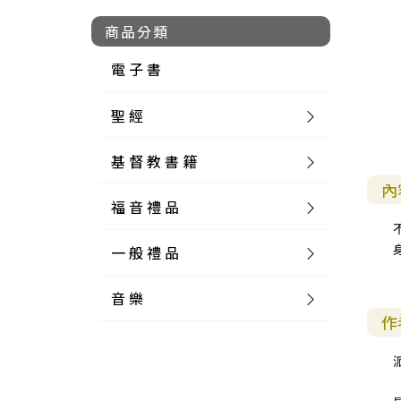
商品分類
電 子 書
聖 經
基 督 教 書 籍
新 舊 約 聖 經
內
福 音 禮 品
簡 體 聖 經
聖 經 論 叢
和 合 本
一 般 禮 品
英 文 聖 經
神 學 類
福 音 飾 品 配 件
和 合 本 標 點
參 考 書 工 具 書
音 樂
外 文 聖 經
實 踐 神 學
福 音 家 飾 用 品
一 般 卡 片
新 標 點 和 合 本
K J V
摩 西 五 經
系 統 神 學
福 音 項 鍊
讀 經 法
作
中 外 文 聖 經
教 會 歷 史
福 音 生 活 雜 貨
一 般 文 具
詩 本 樂 譜
和 合 本 修 訂 版
E S V
歷 史 書
神 、 創 造
宣 教 差 傳
福 音 耳 環 / 耳 夾
福 音 桌 飾 品
萬 用 卡
釋 經 法
創 世 記
註 釋 本 聖 經
生 命 造 就
福 音 食 器 廚 房
食 器 廚 房
C D
現 代 中 文 譯 本
G N B
和 合 本 / N I V
舊 約 註 釋
基 督
社 會 參 與
歷 史
福 音 手 環 / 手 鍊
福 音 布 軸 掛 畫
福 音 服 飾 布 品
貼 紙
日 記 . 筆 記
音 樂 叢 書
聖 經 概 論
出 埃 及 記
約 書 亞 記