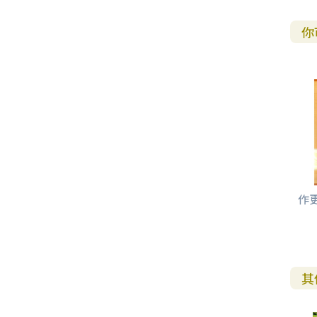
你
作
其