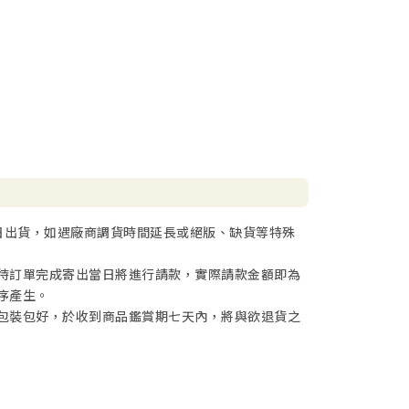
日出貨，如遇廠商調貨時間延長或絕版、缺貨等特殊
待訂單完成寄出當日將進行請款，實際請款金額即為
序產生。
包裝包好，於收到商品鑑賞期七天內，將與欲退貨之