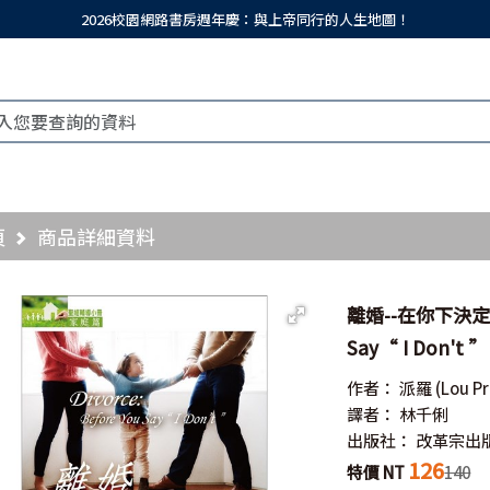
2026校園網路書房週年慶：與上帝同行的人生地圖！
頁
商品詳細資料
離婚--在你下決定之前
Say“ I Don't ”
作者：
派羅
(Lou Pr
譯者：
林千俐
出版社：
改革宗出
126
特價 NT
140