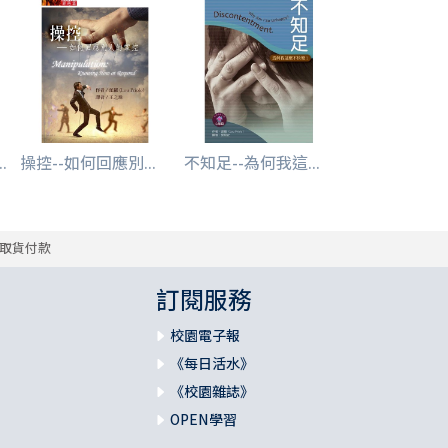
.
操控--如何回應別...
不知足--為何我這...
取貨付款
訂閱服務
校園電子報
《每日活水》
《校園雜誌》
OPEN學習