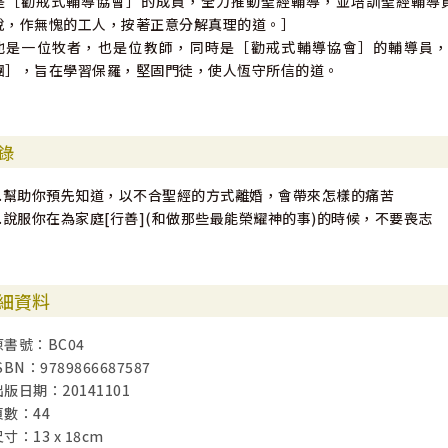
是［勸戒式輔導協會］的成員，全力推動聖經輔導，並培訓聖經輔導
悅，作無愧的工人，按著正意分解真理的道。］
他是一位牧者，也是位教師，同時是［勸戒式輔導協會］的輔導員
團］，旨在學習保羅，堅固門徒，使人恆守所信的道。
錄
1.幫助你預先知道，以不合聖經的方式離婚，會帶來怎樣的痛苦
2.說服你在為家庭[行善](和做那些最能榮耀神的事)的時候，不要喪志
細資料
原書號：BC04
SBN：9789866687587
出版日期：20141101
頁數：44
寸：13 x 18cm