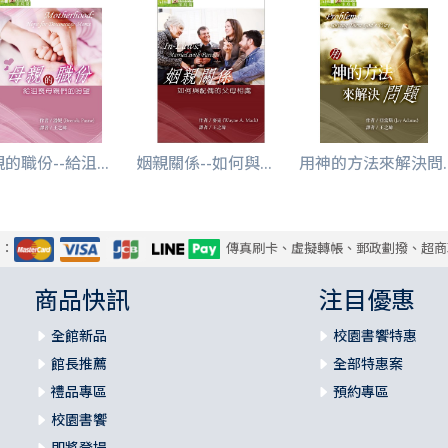
的職份--給沮...
姻親關係--如何與...
用神的方法來解決問..
式：
傳真刷卡、虛擬轉帳、郵政劃撥、超商
商品快訊
注目優惠
全館新品
校園書饗特惠
館長推薦
全部特惠案
禮品專區
預約專區
校園書饗
即將登場