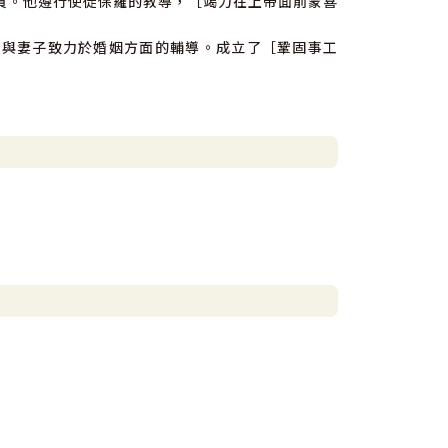
員。他遵行使徒保羅的教導，［竭力在上帝面前蒙喜
，與妻子致力於婚姻方面的輔導。成立了［鞏固事工