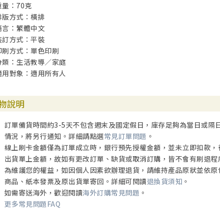
重量：70克
排版方式：橫排
語言：繁體中文
裝訂方式：平裝
印刷方式：單色印刷
分類：生活教導／家庭
適用對象：適用所有人
物說明
訂單備貨時間約3-5天不包含週末及國定假日，庫存足夠為當日或隔
情況，將另行通知。詳細請點選
常見訂單問題
。
線上刷卡金額僅為訂單成立時，銀行預先授權金額，並未立即扣款，
出貨單上金額，故如有更改訂單、缺貨或取消訂購，皆不會有刷退程
為維護您的權益，如因個人因素欲辦理退貨，請維持產品原狀並依原
商品、紙本發票及原出貨單寄回。詳細可閱讀
退換貨須知
。
如需寄送海外，歡迎閱讀
海外訂購常見問題
。
更多常見問題FAQ