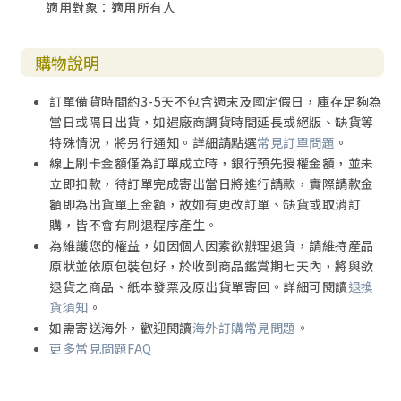
適用對象：適用所有人
透過基督在十架上受難的記憶……我們所記得的都是已經被
基督寬恕的罪行。
【資訊】新書上場 ◆陳彥齊 輯
購物說明
◎廣告索引
訂單備貨時間約3-5天不包含週末及國定假日，庫存足夠為
讓你的筆 更靈活、更有味道──2012年文藝寫作營
當日或隔日出貨，如遇廠商調貨時間延長或絕版、缺貨等
擁抱「聖經活力」
特殊情況，將另行通知。詳細請點選
常見訂單問題
。
訂雜誌，A好康 72 校園新書：《得分！上帝的豪小子》
線上刷卡金額僅為訂單成立時，銀行預先授權金額，並未
立即扣款，待訂單完成寄出當日將進行請款，實際請款金
額即為出貨單上金額，故如有更改訂單、缺貨或取消訂
購，皆不會有刷退程序產生。
為維護您的權益，如因個人因素欲辦理退貨，請維持產品
原狀並依原包裝包好，於收到商品鑑賞期七天內，將與欲
退貨之商品、紙本發票及原出貨單寄回。詳細可閱讀
退換
貨須知
。
如需寄送海外，歡迎閱讀
海外訂購常見問題
。
更多常見問題FAQ