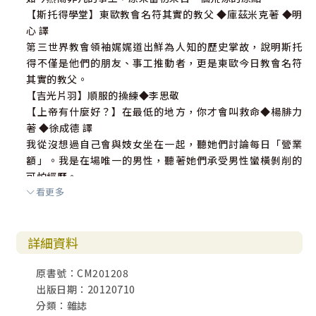
【斯托得學堂】東歐教會名符其實的教父 ◆庫茲米克著 ◆明
心 譯
第三世界教會領袖娓娓道出鮮為人知的歷史掌故，說明斯托
得不僅是他們的朋友、事工推動者，更是東歐今日教會名符
其實的教父。
【吉光片羽】順服的操練◆李思敬
【上帝有什麼好？】在最低的地方，你才會叫救命◆楊腓力
著 ◆徐成德 譯
我從沒想過自己會與妓女坐在一起，聽她們討論每日「營業
額」。我是在場唯一的男性，聽著她們承受男性蠻橫剝削的
可怕經歷。
看更多
【世間情】咖啡香◆王礽福
【真愛悄悄話】你有幾個小孩？◆理浩
詳細資料
◎閱讀
【尷尬少年遊】遨遊故事海──潔若汀‧麥考琳 ◆黃瑞怡
原書號：CM201208
故事海的羅盤，指向天涯，點明家鄉，不一定指得清楚天
出版日期：20120710
堂。
分類：雜誌
【書叢幽徑】遺忘與饒恕：沃弗的神學觀點 ◆鄧紹光