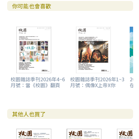
你可能也會喜歡
校園雜誌季刊2026年4~6
校園雜誌季刊2026年1~3
20
月號：當《校園》翻頁
月號：偶像X上帝X你
在
其他人也買了