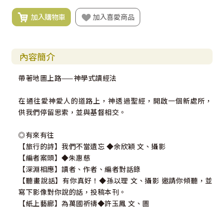
加入購物車
加入喜愛商品
內容簡介
帶著地圖上路——神學式讀經法
在通往愛神愛人的道路上，神透過聖經，開啟一個新處所，
供我們停留思索，並與基督相交。
◎有來有往
【旅行的詩】我們不當遺忘 ◆余欣穎 文、攝影
【編者案頭】◆朱惠慈
【深淵相應】讀者、作者、編者對話錄
【聽畫說話】有你真好！◆孫以理 文、攝影 邀請你傾聽，並
寫下影像對你說的話，投稿本刊。
【紙上藝廊】為萬國祈禱◆許玉鳳 文、圖