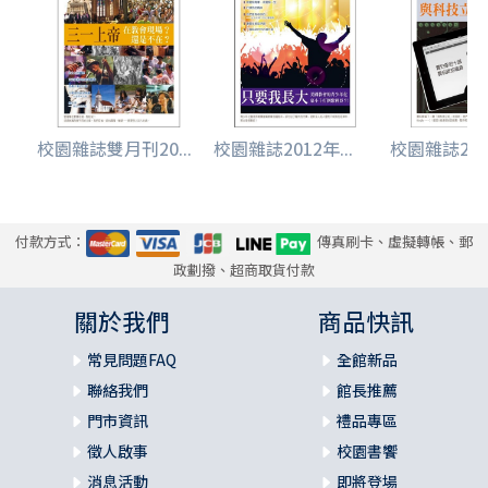
校園雜誌雙月刊20...
校園雜誌2012年...
校園雜誌2012
付款方式：
傳真刷卡、虛擬轉帳、郵
政劃撥、超商取貨付款
關於我們
商品快訊
常見問題FAQ
全館新品
聯絡我們
館長推薦
門市資訊
禮品專區
徵人啟事
校園書饗
消息活動
即將登場