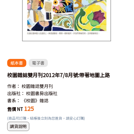
紙本書
電子書
校園雜誌雙月刊2012年7/8月號:帶著地圖上路
作者：
校園雜誌雙月刊
出版社：
校園書房出版社
書系：
《校園》雜誌
125
售價 NT
(商品可訂購，結帳後立刻為您進貨，請安心訂購)
調貨說明