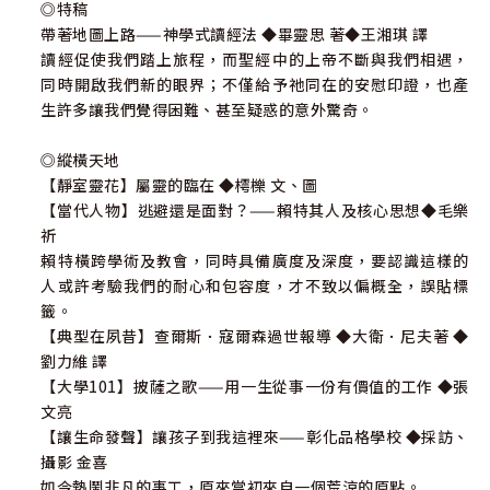
◎特稿
帶著地圖上路——神學式讀經法 ◆畢靈思 著◆王湘琪 譯
讀經促使我們踏上旅程，而聖經中的上帝不斷與我們相遇，
同時開啟我們新的眼界；不僅給予祂同在的安慰印證，也產
生許多讓我們覺得困難、甚至疑惑的意外驚奇。
◎縱橫天地
【靜室靈花】屬靈的臨在 ◆樗櫟 文、圖
【當代人物】逃避還是面對？——賴特其人及核心思想◆毛樂
祈
賴特橫跨學術及教會，同時具備廣度及深度，要認識這樣的
人或許考驗我們的耐心和包容度，才不致以偏概全，誤貼標
籤。
【典型在夙昔】查爾斯．寇爾森過世報導 ◆大衛．尼夫著 ◆
劉力維 譯
【大學101】披薩之歌——用一生從事一份有價值的工作 ◆張
文亮
【讓生命發聲】讓孩子到我這裡來——彰化品格學校 ◆採訪、
攝影 金喜
如今熱鬧非凡的事工，原來當初來自一個荒涼的原點。