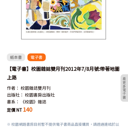
紙本書
電子書
【電子書】校園雜誌雙月刊2012年7/8月號:帶著地圖
上路
看
更
多
作者：
校園雜誌雙月刊
電
子
出版社：
校園書房出版社
書
書系：
《校園》雜誌
140
定價
NT
※ 校園網路書房目前暫不提供電子書商品直接購買，請透過連結於以