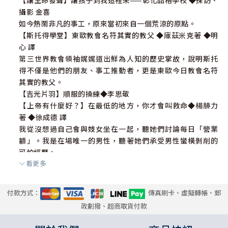
【讓生命發聲】讓孩子到我這裡來——彰化品格學校 ◆採訪、
攝影 金喜
如今熱鬧非凡的事工，原來當初來自一個荒涼的原點。
【斯托得學堂】東歐教會名符其實的教父 ◆庫茲米克著 ◆明
心 譯
第三世界教會領袖娓娓道出鮮為人知的歷史掌故，說明斯托
得不僅是他們的朋友、事工推動者，更是東歐今日教會名符
其實的教父。
【吉光片羽】順服的操練◆李思敬
【上帝有什麼好？】在最低的地方，你才會叫救命◆楊腓力
著 ◆徐成德 譯
我從沒想過自己會與妓女坐在一起，聽她們討論每日「營業
額」。我是在場唯一的男性，聽著她們承受男性蠻橫剝削的
可怕經歷。
看更多
【世間情】咖啡香◆王礽福
【真愛悄悄話】你有幾個小孩？◆理浩
付款方式：
傳真刷卡、虛擬轉帳、郵
◎閱讀
政劃撥、超商取貨付款
【尷尬少年遊】遨遊故事海──潔若汀‧麥考琳 ◆黃瑞怡
故事海的羅盤，指向天涯，點明家鄉，不一定指得清楚天