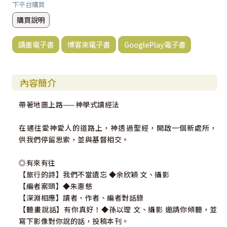
下平台購買
購買說明
讀墨電子書
博客來電子書
GooglePlay電子書
內容簡介
帶著地圖上路——神學式讀經法
在通往愛神愛人的道路上，神透過聖經，開啟一個新處所，
供我們停留思索，並與基督相交。
◎有來有往
【旅行的詩】我們不當遺忘 ◆余欣穎 文、攝影
【編者案頭】◆朱惠慈
【深淵相應】讀者、作者、編者對話錄
【聽畫說話】有你真好！◆孫以理 文、攝影 邀請你傾聽，並
寫下影像對你說的話，投稿本刊。