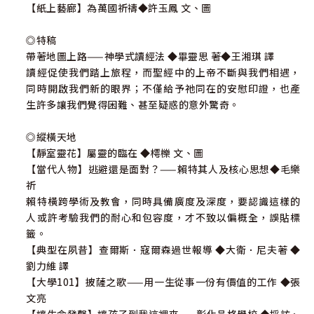
【紙上藝廊】為萬國祈禱◆許玉鳳 文、圖
◎特稿
帶著地圖上路——神學式讀經法 ◆畢靈思 著◆王湘琪 譯
讀經促使我們踏上旅程，而聖經中的上帝不斷與我們相遇，
同時開啟我們新的眼界；不僅給予祂同在的安慰印證，也產
生許多讓我們覺得困難、甚至疑惑的意外驚奇。
◎縱橫天地
【靜室靈花】屬靈的臨在 ◆樗櫟 文、圖
【當代人物】逃避還是面對？——賴特其人及核心思想◆毛樂
祈
賴特橫跨學術及教會，同時具備廣度及深度，要認識這樣的
人或許考驗我們的耐心和包容度，才不致以偏概全，誤貼標
籤。
【典型在夙昔】查爾斯．寇爾森過世報導 ◆大衛．尼夫著 ◆
劉力維 譯
【大學101】披薩之歌——用一生從事一份有價值的工作 ◆張
文亮