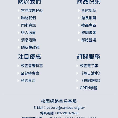
關於我們
商品快訊
堂。
【書叢幽徑】遺忘與饒恕：沃弗的神學觀點 ◆鄧紹光
常見問題FAQ
全館新品
透過基督在十架上受難的記憶……我們所記得的都是已經被
聯絡我們
館長推薦
基督寬恕的罪行。
門市資訊
禮品專區
【資訊】新書上場 ◆陳彥齊 輯
徵人啟事
校園書饗
◎廣告索引
消息活動
即將登場
讓你的筆 更靈活、更有味道──2012年文藝寫作營
隱私權政策
擁抱「聖經活力」
注目優惠
訂閱服務
訂雜誌，A好康 72 校園新書：《得分！上帝的豪小子》
校園書饗特惠
校園電子報
全部特惠案
《每日活水》
預約專區
《校園雜誌》
OPEN學習
校園網路書房客服
E-Mail：
estore@campus.org.tw
傳真電話：02-2918-2466