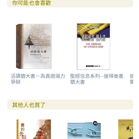
你可能也會喜歡
活讀猶大書－為真道竭力
聖經信息系列--彼得後書.
彼得
爭辯
猶大書
驚
其他人也買了