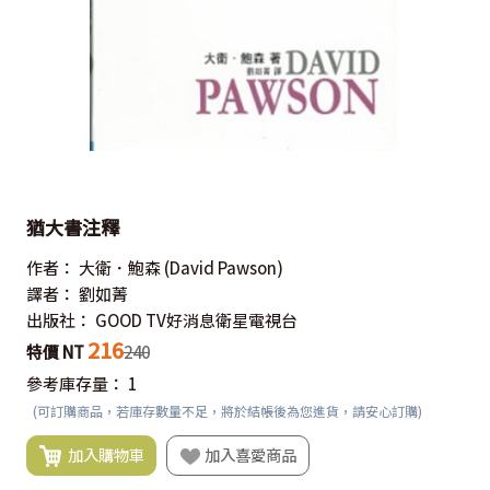
猶大書注釋
作者：
大衛．鮑森
(David Pawson)
譯者：
劉如菁
出版社：
GOOD TV好消息衛星電視台
216
特價 NT
240
參考庫存量：
1
(可訂購商品，若庫存數量不足，將於結帳後為您進貨，請安心訂購)
加入購物車
加入喜愛商品