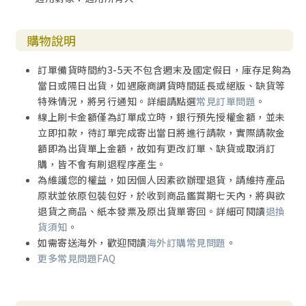
購物說明
訂單備貨時間約3-5天不包含週末及國定假日，庫存足夠為
當日或隔日出貨，如遇廠商調貨時間延長或絕版、缺貨等
特殊情況，將另行通知。詳細請點選
常見訂單問題
。
線上刷卡金額僅為訂單成立時，銀行預先授權金額，並未
立即扣款，待訂單完成寄出當日將進行請款，實際請款金
額即為出貨單上金額，故如有更改訂單、缺貨或取消訂
購，皆不會有刷退程序產生。
為維護您的權益，如因個人因素欲辦理退貨，請維持產品
原狀並依原包裝包好，於收到商品鑑賞期七天內，將與欲
退貨之商品、紙本發票及原出貨單寄回。詳細可閱讀
退換
貨須知
。
如需寄送海外，歡迎閱讀
海外訂購常見問題
。
更多常見問題FAQ