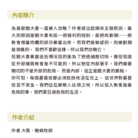
內容簡介
為甚麼猶大書一直被人忽略？作者提出起碼有五個原因，最
大的原因是猶大書有如一把鋒利的短劍，能把肉劃開──把
教會裡屬肉體的部分暴露出來。而我們是敏感的，肉被劃開
是很痛的， 我們不喜歡這樣，所以我們忽略它。
但猶大書暴露這些情況目的是為了把癌細胞切除。撒但知道
從外部摧毀教會是不可能的，所以牠從內部著手。我們需要
關切的不是外部的危險， 而是內部，這正是猶大書的要點。
你可知，每個基督徒都必須危險地活在世上， 這世界對基督
徒並不安全，我們住在被敵人佔領之地，所以投入教會是最
危險的事，我們蒙召過危險的生活。
作者介紹
作者 大衛．鮑森牧師