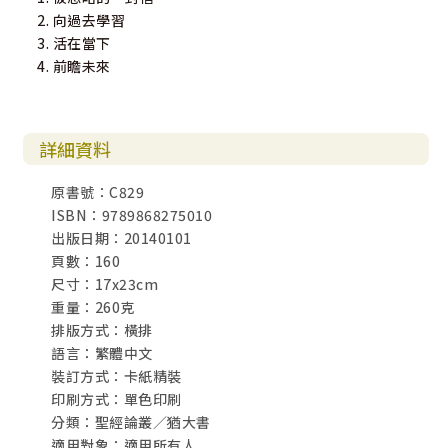
2. 向過去學習
3. 活在當下
4. 前瞻未來
詳細資料
原書號：C829
ISBN：9789868275010
出版日期：20140101
頁數：160
尺寸：17x23cm
重量：260克
排版方式：橫排
語言：繁體中文
裝訂方式：卡紙精裝
印刷方式：單色印刷
分類：聖經論叢／猶大書
適用對象：適用所有人