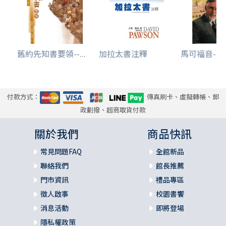
舊約先知書要領--...
加拉太書注釋
馬可福音--
付款方式：
傳真刷卡、虛擬轉帳、郵
政劃撥、超商取貨付款
關於我們
商品快訊
常見問題FAQ
全館新品
聯絡我們
館長推薦
門市資訊
禮品專區
徵人啟事
校園書饗
消息活動
即將登場
隱私權政策