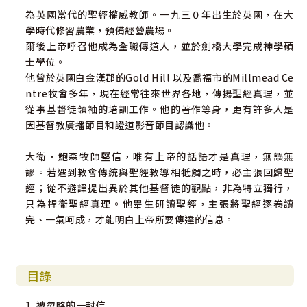
為英國當代的聖經權威教師。一九三０年出生於英國，在大
學時代修習農業，預備經營農場。
爾後上帝呼召他成為全職傳道人，並於劍橋大學完成神學碩
士學位。
他曾於英國白金漢郡的Gold Hill 以及喬福市的Millmead Ce
ntre牧會多年，現在經常往來世界各地，傳揚聖經真理，並
從事基督徒領袖的培訓工作。他的著作等身，更有許多人是
因基督教廣播節目和證道影音節目認識他。
大衛．鮑森牧師堅信，唯有上帝的話語才是真理，無誤無
謬。若遇到教會傳統與聖經教導相牴觸之時，必主張回歸聖
經；從不避諱提出異於其他基督徒的觀點，非為特立獨行，
只為捍衛聖經真理。他畢生研讀聖經，主張將聖經逐卷讀
完、一氣呵成，才能明白上帝所要傳達的信息。
目錄
1. 被忽略的一封信