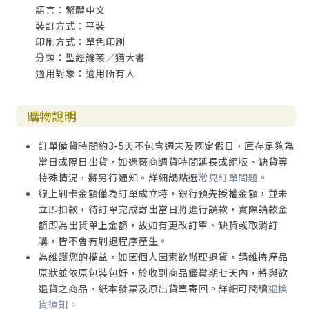
語言：繁體中文
裝訂方式：平裝
印刷方式：單色印刷
分類：聖經論叢／猶大書
適用對象：適用所有人
購物說明
訂單備貨時間約3-5天不包含週末及國定假日，庫存足夠為
當日或隔日出貨，如遇廠商調貨時間延長或絕版、缺貨等
特殊情況，將另行通知。詳細請點選
常見訂單問題
。
線上刷卡金額僅為訂單成立時，銀行預先授權金額，並未
立即扣款，待訂單完成寄出當日將進行請款，實際請款金
額即為出貨單上金額，故如有更改訂單、缺貨或取消訂
購，皆不會有刷退程序產生。
為維護您的權益，如因個人因素欲辦理退貨，請維持產品
原狀並依原包裝包好，於收到商品鑑賞期七天內，將與欲
退貨之商品、紙本發票及原出貨單寄回。詳細可閱讀
退換
貨須知
。