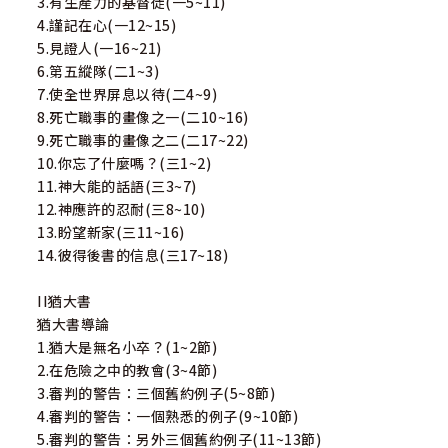
3.有生產力的基督徒(一5~11)
4.謹記在心(一12~15)
5.見證人(一16~21)
6.第五縱隊(二1~3)
7.使全世界屏息以待(二4~9)
8.死亡職事的畫像之一(二10~16)
9.死亡職事的畫像之二(二17~22)
10.你忘了什麼嗎？(三1~2)
11.神大能的話語(三3~7)
12.神應許的忍耐(三8~10)
13.盼望新家(三11~16)
14.彼得後書的信息(三17~18)
II猶大書
猶大書導論
1.猶大是無名小卒？(1~2節)
2.在危險之中的教會(3~4節)
3.審判的警告：三個舊約例子(5~8節)
4.審判的警告：一個熟悉的例子(9~10節)
5.審判的警告：另外三個舊約例子(11~13節)