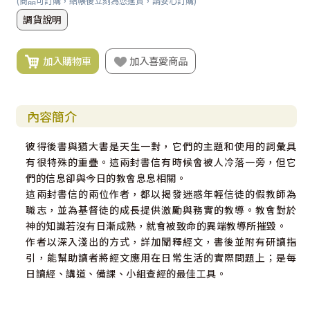
(商品可訂購，結帳後立刻為您進貨，請安心訂購)
調貨說明
加入購物車
加入喜愛商品
內容簡介
彼得後書與猶大書是天生一對，它們的主題和使用的詞彙具
有很特殊的重疊。這兩封書信有時候會被人冷落一旁，但它
們的信息卻與今日的教會息息相關。
這兩封書信的兩位作者，都以揭發迷惑年輕信徒的假教師為
職志，並為基督徒的成長提供激勵與務實的教導。教會對於
神的知識若沒有日漸成熟，就會被致命的異端教導所摧毀。
作者以深入淺出的方式，詳加闡釋經文，書後並附有研讀指
引，能幫助讀者將經文應用在日常生活的實際問題上；是每
日讀經、講道、備課、小組查經的最佳工具。