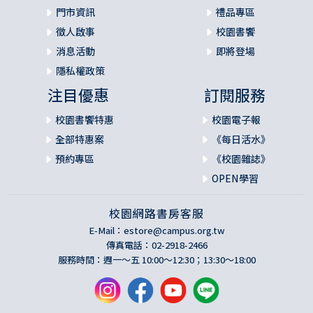
門市資訊
禮品專區
徵人啟事
校園書饗
消息活動
即將登場
隱私權政策
注目優惠
訂閱服務
校園書饗特惠
校園電子報
全部特惠案
《每日活水》
預約專區
《校園雜誌》
OPEN學習
校園網路書房客服
E-Mail：
estore@campus.org.tw
傳真電話：02-2918-2466
服務時間：週一～五 10:00～12:30；13:30～18:00