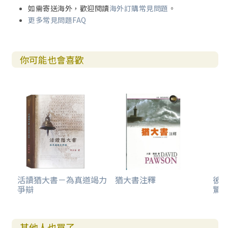
如需寄送海外，歡迎閱讀
海外訂購常見問題
。
更多常見問題FAQ
你可能也會喜歡
活讀猶大書－為真道竭力
猶大書注釋
彼得
爭辯
驚
其他人也買了