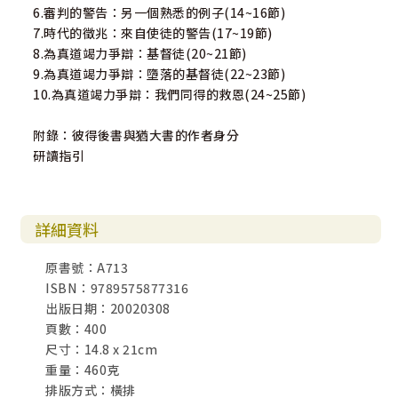
6.審判的警告：另一個熟悉的例子(14~16節)
7.時代的徵兆：來自使徒的警告(17~19節)
8.為真道竭力爭辯：基督徒(20~21節)
9.為真道竭力爭辯：墮落的基督徒(22~23節)
10.為真道竭力爭辯：我們同得的救恩(24~25節)
附錄：彼得後書與猶大書的作者身分
研讀指引
詳細資料
原書號：A713
ISBN：9789575877316
出版日期：20020308
頁數：400
尺寸：14.8 x 21cm
重量：460克
排版方式：橫排