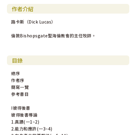
作者介紹
路卡斯（Dick Lucas）
倫敦Bishopsgate聖海倫教會的主任牧師。
目錄
總序
作者序
簡寫一覽
參考書目
I彼得後書
彼得後書導論
1.真蹟(一1~2)
2.能力和應許(一3~4)