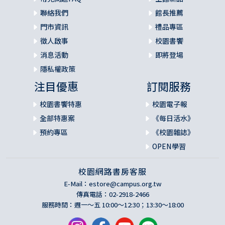
聯絡我們
館長推薦
門市資訊
禮品專區
徵人啟事
校園書饗
消息活動
即將登場
隱私權政策
注目優惠
訂閱服務
校園書饗特惠
校園電子報
全部特惠案
《每日活水》
預約專區
《校園雜誌》
OPEN學習
校園網路書房客服
E-Mail：
estore@campus.org.tw
傳真電話：02-2918-2466
服務時間：週一～五 10:00～12:30；13:30～18:00