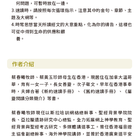
何問題，可暫時放在一邊。
3.速讀時，請按照每次循環指示，注意其中旳金句、章節、主
題及大網等。
4.時常思想當天所讀經文的大意重點，化為你的禱告，這樣也
可從中得到生命的供應和餵
養。
作者介紹
蔡春曦牧師、蔡黃玉珍師母生在香港，現居住在加拿大溫哥
華，育有一女一子。長女善靈，次子敬文。早年在香港事奉
時，夫婦合著《新約速讀手冊》、《舊約速讀手冊》、《屬
靈閱讀分類簡介》等書。
蔡春曦牧師現任以斯拉培訓網絡總幹事、聖經背景學院院
長、亞拉臘遺跡研究中心總監，全力拓展網上神學教育、聖
經背景與聖經考古研究、多媒體講道事工。曾任香港福音證
主協會副總幹事、海外神學院講師，並曾於香港廣東道平安