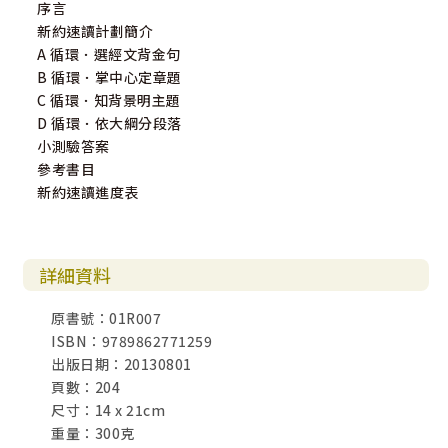
序言
新約速讀計劃簡介
A 循環．選經文背金句
B 循環．掌中心定章題
C 循環．知背景明主題
D 循環．依大綱分段落
小測驗答案
參考書目
新約速讀進度表
詳細資料
原書號：01R007
ISBN：9789862771259
出版日期：20130801
頁數：204
尺寸：14 x 21cm
重量：300克