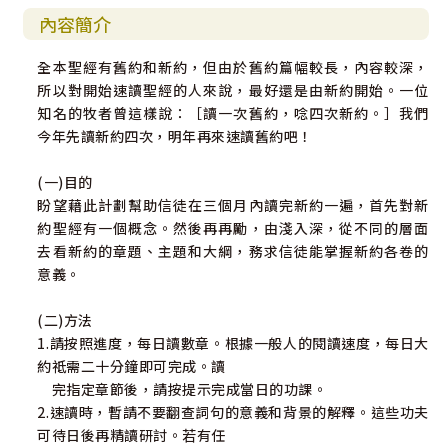
內容簡介
全本聖經有舊約和新約，但由於舊約篇幅較長，內容較深，
所以對開始速讀聖經的人來說，最好還是由新約開始。一位
知名的牧者曾這樣說：［讀一次舊約，唸四次新約。］我們
今年先讀新約四次，明年再來速讀舊約吧！
(一)目的
盼望藉此計劃幫助信徒在三個月內讀完新約一遍，首先對新
約聖經有一個概念。然後再再勵，由淺入深，從不同的層面
去看新約的章題、主題和大綱，務求信徒能掌握新約各卷的
意義。
(二)方法
1.請按照進度，每日讀數章。根據一般人的閱讀速度，每日大
約祗需二十分鐘即可完成。讀
完指定章節後，請按提示完成當日的功課。
2.速讀時，暫請不要翻查詞句的意義和背景的解釋。這些功夫
可待日後再精讀研討。若有任