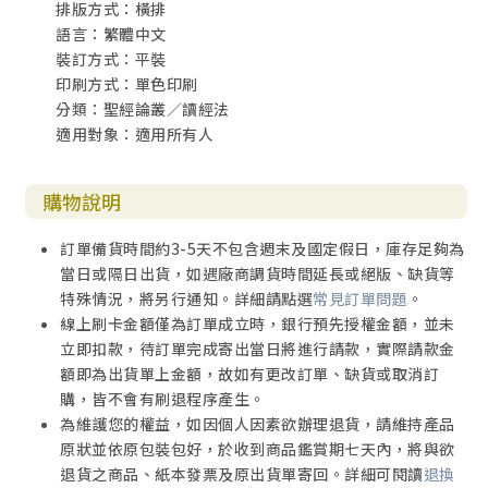
排版方式：橫排
語言：繁體中文
裝訂方式：平裝
印刷方式：單色印刷
分類：聖經論叢／讀經法
適用對象：適用所有人
購物說明
訂單備貨時間約3-5天不包含週末及國定假日，庫存足夠為
當日或隔日出貨，如遇廠商調貨時間延長或絕版、缺貨等
特殊情況，將另行通知。詳細請點選
常見訂單問題
。
線上刷卡金額僅為訂單成立時，銀行預先授權金額，並未
立即扣款，待訂單完成寄出當日將進行請款，實際請款金
額即為出貨單上金額，故如有更改訂單、缺貨或取消訂
購，皆不會有刷退程序產生。
為維護您的權益，如因個人因素欲辦理退貨，請維持產品
原狀並依原包裝包好，於收到商品鑑賞期七天內，將與欲
退貨之商品、紙本發票及原出貨單寄回。詳細可閱讀
退換