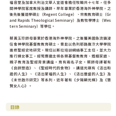
福音堂及加拿大列治文華人宣道會擔任牧職共十七年，任多
間神學院客席教授及講師。早年畢業於香港海外神學院，之
後先後獲道學碩士（Regent College）、宗教教育碩士（Gr
and Rapids Theological Seminary）及教牧學博士（Wes
tern Seminary）等學位。
蔡黃玉珍師母畢業於香港海外神學院，之後獲美國急流鎮浸
信會神學院基督教教育碩士，曾赴以色列耶路撒冷大學學院
進修聖經史地研究。現任以斯拉培訓網絡事工主任，並大力
推行婦女事工，經常應邀主領各類基督教教育、婚姻家庭、
親子教育及聖經背景講座。育有兩名子女。蔡師母譯著有
《良師塑造》、《聖經時代的食物》，講道光碟有《活出和
諧的人生》、《活出蒙福的人生》、《活出豐盛的人生》及
《末世啟示研究》等系列，近年著有《夕陽顯光輝》及《慧
賢女人心》。
目錄