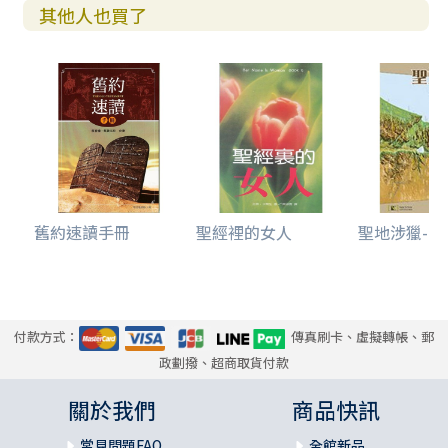
其他人也買了
舊約速讀手冊
聖經裡的女人
聖地涉獵--中
付款方式：
傳真刷卡、虛擬轉帳、郵
政劃撥、超商取貨付款
關於我們
商品快訊
常見問題FAQ
全館新品