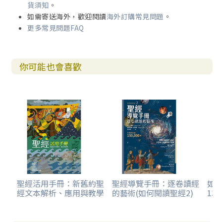
貨須知
。
如需寄送海外，歡迎閱讀
海外訂購常見問題
。
更多常見問題FAQ
你可能也會喜歡
聖經活用手冊：新舊約聖
聖經導覽手冊：逐卷讀經
如
經文本解析、應用與教學
的藝術(如何閱讀聖經2)
13