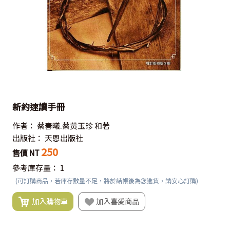
新約速讀手冊
作者：
蔡春曦.蔡黃玉珍 和著
出版社：
天恩出版社
250
售價 NT
參考庫存量：
1
(可訂購商品，若庫存數量不足，將於結帳後為您進貨，請安心訂購)
加入購物車
加入喜愛商品