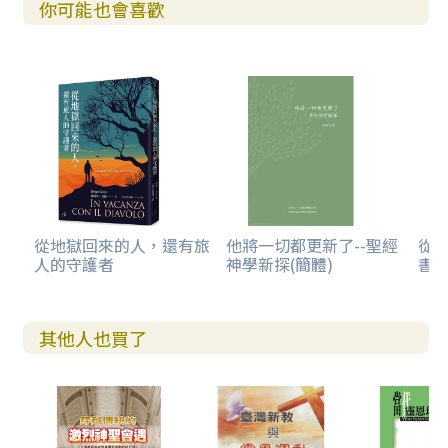
你可能也會喜歡
從地獄回來的人，還有旅
他將一切都更新了--聖經
從
人的守護者
神學新探(簡體)
書卷
其他人也買了