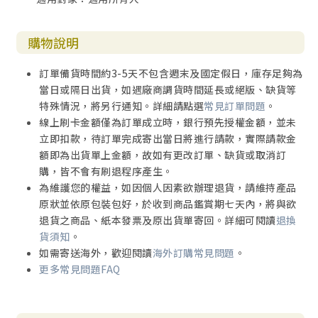
購物說明
訂單備貨時間約3-5天不包含週末及國定假日，庫存足夠為
當日或隔日出貨，如遇廠商調貨時間延長或絕版、缺貨等
特殊情況，將另行通知。詳細請點選
常見訂單問題
。
線上刷卡金額僅為訂單成立時，銀行預先授權金額，並未
立即扣款，待訂單完成寄出當日將進行請款，實際請款金
額即為出貨單上金額，故如有更改訂單、缺貨或取消訂
購，皆不會有刷退程序產生。
為維護您的權益，如因個人因素欲辦理退貨，請維持產品
原狀並依原包裝包好，於收到商品鑑賞期七天內，將與欲
退貨之商品、紙本發票及原出貨單寄回。詳細可閱讀
退換
貨須知
。
如需寄送海外，歡迎閱讀
海外訂購常見問題
。
更多常見問題FAQ