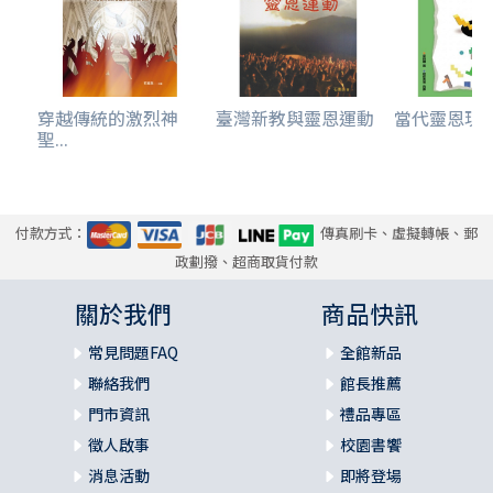
穿越傳統的激烈神
臺灣新教與靈恩運動
當代靈恩現
聖...
付款方式：
傳真刷卡、虛擬轉帳、郵
政劃撥、超商取貨付款
關於我們
商品快訊
常見問題FAQ
全館新品
聯絡我們
館長推薦
門市資訊
禮品專區
徵人啟事
校園書饗
消息活動
即將登場