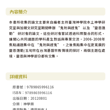
內容簡介
本書所收集的論文主要來自編者主持臺灣神學院本土神學研
究室與加爾文研究室期間舉辦 “鬼附與趕鬼” 以及 “靈恩運
動” 研討會的論文，這些研討會嘗試透過科際整合的形式，
讓關心共同議題的學科產生對話與專業交流，2006-2008年
焦點議題集中在 “鬼附與趕鬼” ，之後焦點集中在更寬廣的
靈恩運動/五旬宗在台灣基督宗教情境的探討，兩個主題在處
境、靈恩與神學部分都有交集。
詳細資料
原書號：9789865996116
ISBN：9789865996116
出版日期：20120801
分類：神學類
適用對象：適用所有人