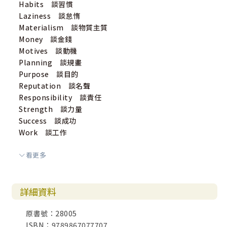
Habits 談習慣
Laziness 談怠惰
Materialism 談物質主質
Money 談金錢
Motives 談動機
Planning 談規畫
Purpose 談目的
Reputation 談名聲
Responsibility 談責任
Strength 談力量
Success 談成功
Work 談工作
看更多
我與自己：
Change 談改變
Comfort 談安慰
詳細資料
Confidence 談信心
Conscience 談良知
原書號：28005
Contentment 談知足
ISBN：9789867077707
Depression 談沮喪