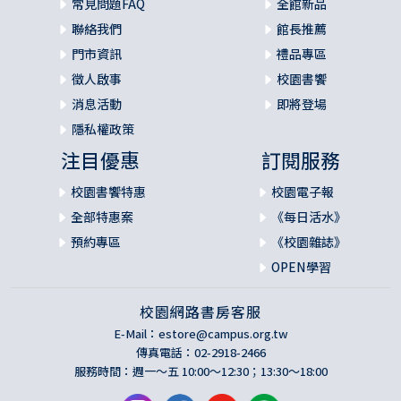
常見問題FAQ
全館新品
聯絡我們
館長推薦
門市資訊
禮品專區
徵人啟事
校園書饗
消息活動
即將登場
隱私權政策
注目優惠
訂閱服務
校園書饗特惠
校園電子報
全部特惠案
《每日活水》
預約專區
《校園雜誌》
OPEN學習
校園網路書房客服
E-Mail：
estore@campus.org.tw
傳真電話：02-2918-2466
服務時間：週一～五 10:00～12:30；13:30～18:00