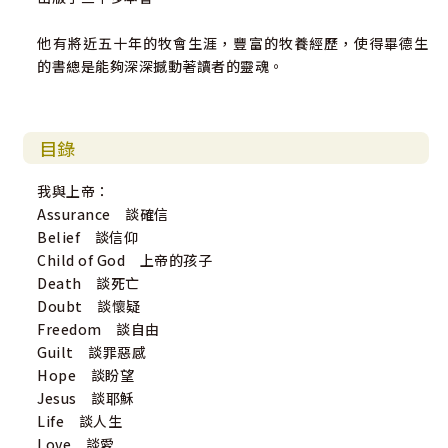
他有將近五十年的牧會生涯，豐富的牧養經歷，使得畢德生
的書總是能夠深深撼動著讀者的靈魂。
目錄
我與上帝：
Assurance 談確信
Belief 談信仰
Child of God 上帝的孩子
Death 談死亡
Doubt 談懷疑
Freedom 談自由
Guilt 談罪惡感
Hope 談盼望
Jesus 談耶穌
Life 談人生
Love 談愛