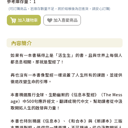
參考庫存量：
1
(可訂購商品，若庫存數量不足，將於結帳後為您進貨，請安心訂購)
加入購物車
加入喜愛商品
內容簡介
如果有一本書稱得上是「活生生」的書，且與世界上每個人
都息息相關，那就是聖經了！
再也沒有一本書像聖經一樣涵蓋了人生所有的課題，並提供
徹底改變生命的引導。
本書精選風行全球、生動幽默的《信息本聖經》（The Mess
age）中500句應許經文，翻譯成現代中文，幫助讀者從中汲
取開拓人生的啟發與力量！
本書也特別精選《信息本》、《和合本》與《新譯本》三版
本雙語對照，值得您一讀再讀，不可錯過，從中汲取開拓人