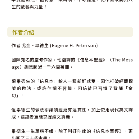
生的啟發與力量！
作者介紹
作者 尤金‧畢德生 (Eugene H. Peterson)
國際知名的靈修作家，他翻譯的《信息本聖經》（The Mess
age）銷售超過一千六百萬冊。
讀畢德生的「信息本」給人一種新鮮感受，因他打破經節標
號的做法，或許乍讀不習慣，因信徒已習慣了背誦「金
句」。
但畢德生的做法卻讓讀經更有連貫性，加上使用現代英文譯
成，讓讀者更能掌握經文真義。
畢德生一生筆耕不輟，除了叫好叫座的《信息本聖經》，更
出版了三十多本書。