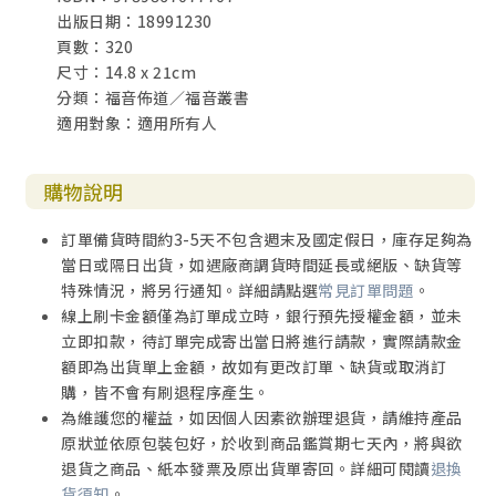
出版日期：18991230
Fear 談恐懼
頁數：320
Greed 談貪婪
尺寸：14.8 x 21cm
Grief 談悲痛
分類：福音佈道／福音叢書
Happiness 談快樂
適用對象：適用所有人
Health 談健康
Loneliness 談孤獨
Lust 談貪慾
購物說明
Patience 談耐性
Satisfaction 談滿足
訂單備貨時間約3-5天不包含週末及國定假日，庫存足夠為
Self-Image 談自我形象
當日或隔日出貨，如遇廠商調貨時間延長或絕版、缺貨等
Singleness 談獨身
特殊情況，將另行通知。詳細請點選
常見訂單問題
。
Stress 談壓力
線上刷卡金額僅為訂單成立時，銀行預先授權金額，並未
Tiredness 談倦怠
立即扣款，待訂單完成寄出當日將進行請款，實際請款金
Weakness 談軟弱
額即為出貨單上金額，故如有更改訂單、缺貨或取消訂
Worry 談擔憂
購，皆不會有刷退程序產生。
為維護您的權益，如因個人因素欲辦理退貨，請維持產品
我與他人：
原狀並依原包裝包好，於收到商品鑑賞期七天內，將與欲
Anger 談忿怒
退貨之商品、紙本發票及原出貨單寄回。詳細可閱讀
退換
Compromise 談妥協
貨須知
。