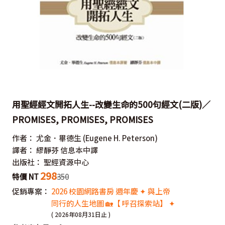
用聖經經文開拓人生--改變生命的500句經文(二版)／
PROMISES, PROMISES, PROMISES
作者：
尤金．畢德生
(Eugene H. Peterson)
譯者：
繆靜芬 信息本中譯
出版社：
聖經資源中心
298
特價 NT
350
促銷專案：
2026 校園網路書房 週年慶 ✦ 與上帝
同行的人生地圖 🏡【 呼召探索站】 ✦
( 2026年08月31日止 )