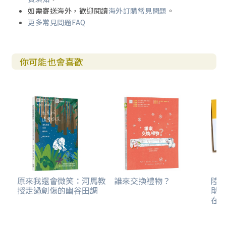
Criticism 談批判
如需寄送海外，歡迎閱讀
海外訂購常見問題
。
Encouragement 談鼓勵
更多常見問題FAQ
Family 談家庭
Forgiveness 談寬恕
Friendship 談友誼
你可能也會喜歡
Gossip 談閒言閒語
Honesty 談誠實
Jealousy 談嫉妒
Lying 談撒謊
Marriage 談婚姻
Pride 談傲慢
Relationships 談關係
Selfishness 談利己
Sensitivity 談感受力
Sex 談性
Sharing 談分享
原來我還會微笑：河馬教
誰來交換禮物？
陸
授走過創傷的幽谷田調
助
Understanding 談見識
在
Violence 談暴力