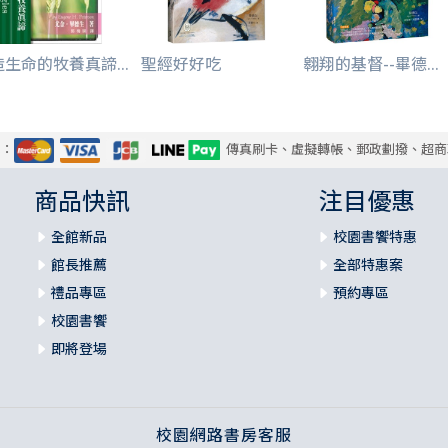
生命的牧養真諦...
聖經好好吃
翱翔的基督--畢德...
式：
傳真刷卡、虛擬轉帳、郵政劃撥、超商
商品快訊
注目優惠
全館新品
校園書饗特惠
館長推薦
全部特惠案
禮品專區
預約專區
校園書饗
即將登場
校園網路書房客服