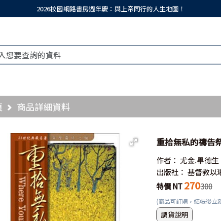
2026校園網路書房週年慶：與上帝同行的人生地圖！
頁
商品詳細資料
重拾無私的禱告祭壇／W
作者：
尤金.畢德生
出版社：
基督教以
270
特價 NT
300
(商品可訂購，結帳後立
調貨說明