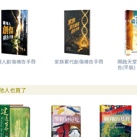
場人創傷禱告手冊
家族累代創傷禱告手冊
開啟天堂
告(平裝)
他人也買了