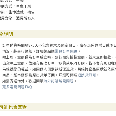
裝訂方式：平裝
印刷方式：單色印刷
分類：生命造就／禱告
適用對象：適用所有人
物說明
訂單備貨時間約3-5天不包含週末及國定假日，庫存足夠為當日或隔
情況，將另行通知。詳細請點選
常見訂單問題
。
線上刷卡金額僅為訂單成立時，銀行預先授權金額，並未立即扣款，
出貨單上金額，故如有更改訂單、缺貨或取消訂購，皆不會有刷退程
為維護您的權益，如因個人因素欲辦理退貨，請維持產品原狀並依原
商品、紙本發票及原出貨單寄回。詳細可閱讀
退換貨須知
。
如需寄送海外，歡迎閱讀
海外訂購常見問題
。
更多常見問題FAQ
可能也會喜歡