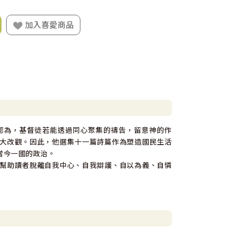
加入喜愛商品
認為，基督徒若能透過同心聚集的禱告，留意神的作
大改觀。因此，他選集十一篇詩篇作為塑造國民生活
當今一國的政治。
幫助讀者脫離自我中心、自我辯護、自以為義、自憐