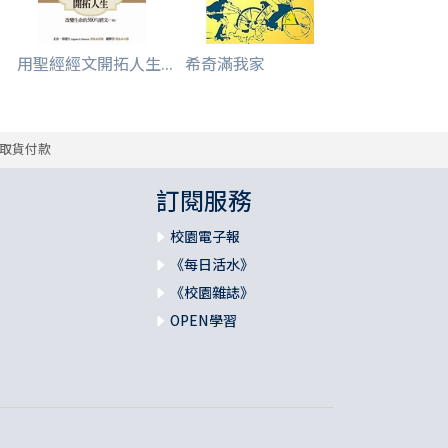
用聖經經文開拓人生...
希奇滿我家
取貨付款
訂閱服務
校園電子報
《每日活水》
《校園雜誌》
OPEN學習