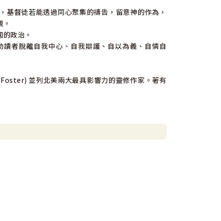
，基督徒若能透過同心聚集的禱告，留意神的作為，
觀。
國的政治。
助讀者脫離自我中心、自我辯護、自以為義、自憐自
 Foster) 並列北美兩大最具影響力的靈修作家。著有