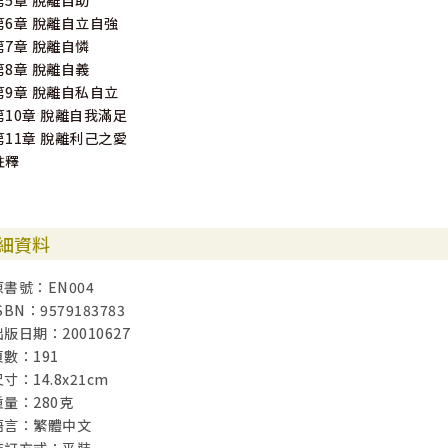
第5章 脫離自助
第6章 脫離自立自強
第7章 脫離自憐
第8章 脫離自義
第9章 脫離自私自立
第10章 脫離自我滿足
第11章 脫離利己之愛
註釋
細資料
原書號：EN004
SBN：9579183783
出版日期：20010627
頁數：191
寸：14.8x21cm
重量：280克
語言：繁體中文