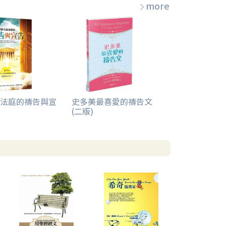
more
法庭的禱告與宣
史多美最喜愛的禱告文
(二版)