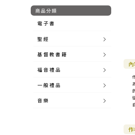
商品分類
電 子 書
聖 經
基 督 教 書 籍
新 舊 約 聖 經
內
福 音 禮 品
簡 體 聖 經
聖 經 論 叢
和 合 本
一 般 禮 品
英 文 聖 經
神 學 類
福 音 飾 品 配 件
和 合 本 標 點
參 考 書 工 具 書
音 樂
外 文 聖 經
實 踐 神 學
福 音 家 飾 用 品
一 般 卡 片
新 標 點 和 合 本
K J V
摩 西 五 經
系 統 神 學
福 音 項 鍊
讀 經 法
中 外 文 聖 經
教 會 歷 史
福 音 生 活 雜 貨
一 般 文 具
詩 本 樂 譜
和 合 本 修 訂 版
E S V
歷 史 書
神 、 創 造
宣 教 差 傳
福 音 耳 環 / 耳 夾
福 音 桌 飾 品
萬 用 卡
釋 經 法
創 世 記
作
註 釋 本 聖 經
生 命 造 就
福 音 食 器 廚 房
食 器 廚 房
C D
現 代 中 文 譯 本
G N B
和 合 本 / N I V
舊 約 註 釋
基 督
社 會 參 與
歷 史
福 音 手 環 / 手 鍊
福 音 布 軸 掛 畫
福 音 服 飾 布 品
貼 紙
日 記 . 筆 記
音 樂 叢 書
聖 經 概 論
出 埃 及 記
約 書 亞 記