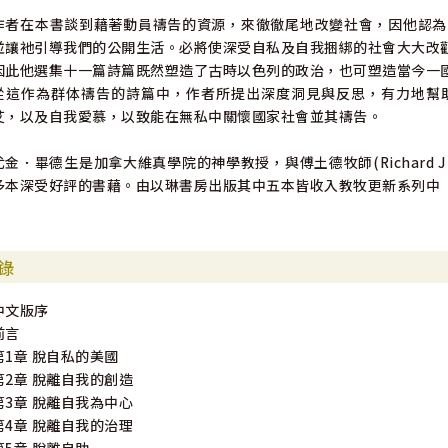
作者在本書談到藉著動員禱告的資源，來徹徹尾地改變社會，因他認為
並讓衪引導我們的公開生活。必將使深受自私及自我捆綁的社會大大改
因此他選集十一篇詩篇既然塑造了古時以色列的政治，也可塑造當今一
從這作為群体禱告的詩篇中，作者所提出深度洞見與反思，有力地幫
艾，以及自我愛慕，以致能在無私中關懷國家社會並其禱告。
尤金．畢德生是加拿大維真學院的神學教授，與傅土德牧師(Richard J
多本深受好評的書藉。由以琳書房出版其中五本皆收入教牧更新系列中
錄
中文版序
前言
第1章 脫自私的美國
第2章 脫離自我的創造
第3章 脫離自我為中心
第4章 脫離自我的治理