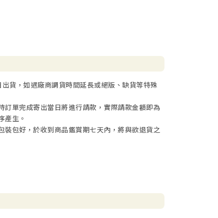
日出貨，如遇廠商調貨時間延長或絕版、缺貨等特殊
待訂單完成寄出當日將進行請款，實際請款金額即為
序產生。
包裝包好，於收到商品鑑賞期七天內，將與欲退貨之