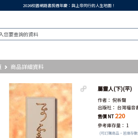
2026校園網路書房週年慶：與上帝同行的人生地圖！
頁
商品詳細資料
屬靈人(下)(平)
作者：
倪柝聲
出版社：
台灣福音
220
售價 NT
參考庫存量：
1
(可訂購商品，若庫存