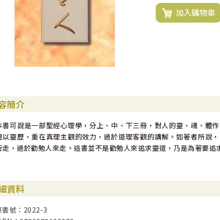
加入購物車
容簡介
本書可說是一部聖經心理學，分上、中、下三冊，對人的靈、魂、體作
證以靈歷，重在真理主觀的效力，過於道理客觀的講解。如著者所說，
行走，過於勸勉人來走。這書並不是勸勉人來追求靈道，乃是為著要追
細資料
原書號：2022-3