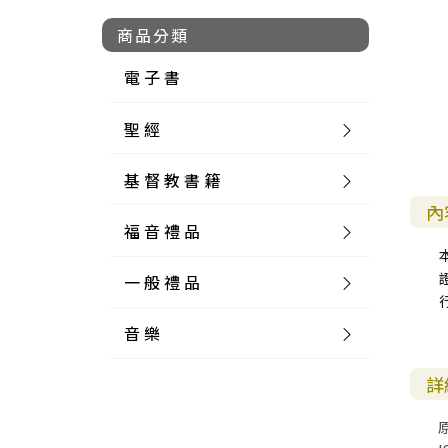
商品分類
電 子 書
聖 經
基 督 教 書 籍
新 舊 約 聖 經
內
福 音 禮 品
簡 體 聖 經
聖 經 論 叢
和 合 本
一 般 禮 品
英 文 聖 經
神 學 類
福 音 飾 品 配 件
和 合 本 標 點
參 考 書 工 具 書
音 樂
外 文 聖 經
實 踐 神 學
福 音 家 飾 用 品
一 般 卡 片
新 標 點 和 合 本
K J V
摩 西 五 經
系 統 神 學
福 音 項 鍊
讀 經 法
詳
中 外 文 聖 經
教 會 歷 史
福 音 生 活 雜 貨
一 般 文 具
詩 本 樂 譜
和 合 本 修 訂 版
E S V
歷 史 書
神 、 創 造
宣 教 差 傳
福 音 耳 環 / 耳 夾
福 音 桌 飾 品
萬 用 卡
釋 經 法
創 世 記
註 釋 本 聖 經
生 命 造 就
福 音 食 器 廚 房
食 器 廚 房
C D
現 代 中 文 譯 本
G N B
和 合 本 / N I V
舊 約 註 釋
基 督
社 會 參 與
歷 史
福 音 手 環 / 手 鍊
福 音 布 軸 掛 畫
福 音 服 飾 布 品
貼 紙
日 記 . 筆 記
音 樂 叢 書
聖 經 概 論
出 埃 及 記
約 書 亞 記