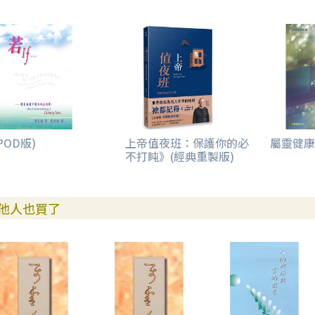
POD版)
上帝值夜班：保護你的必
屬靈健康
不打盹》(經典重製版)
他人也買了