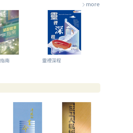
more
指南
靈裡深程