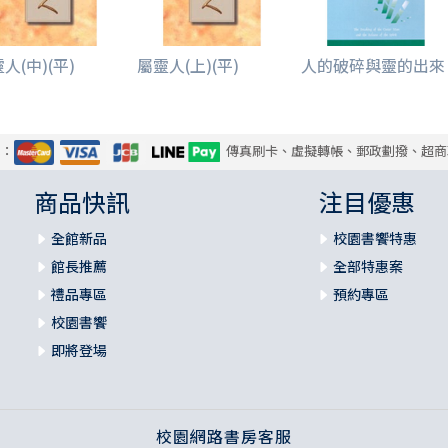
人(中)(平)
屬靈人(上)(平)
人的破碎與靈的出來
式：
傳真刷卡、虛擬轉帳、郵政劃撥、超商
商品快訊
注目優惠
全館新品
校園書饗特惠
館長推薦
全部特惠案
禮品專區
預約專區
校園書饗
即將登場
校園網路書房客服