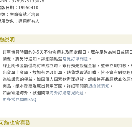
SBN：9789575133078
出版日期：19950410
分類：生命造就／培靈
適用對象：適用所有人
物說明
訂單備貨時間約3-5天不包含週末及國定假日，庫存足夠為當日或隔
情況，將另行通知。詳細請點選
常見訂單問題
。
線上刷卡金額僅為訂單成立時，銀行預先授權金額，並未立即扣款，
出貨單上金額，故如有更改訂單、缺貨或取消訂購，皆不會有刷退程
為維護您的權益，如因個人因素欲辦理退貨，請維持產品原狀並依原
商品、紙本發票及原出貨單寄回。詳細可閱讀
退換貨須知
。
如需寄送海外，歡迎閱讀
海外訂購常見問題
。
更多常見問題FAQ
可能也會喜歡