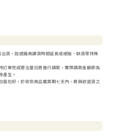
日出貨，如遇廠商調貨時間延長或絕版、缺貨等特殊
待訂單完成寄出當日將進行請款，實際請款金額即為
序產生。
包裝包好，於收到商品鑑賞期七天內，將與欲退貨之