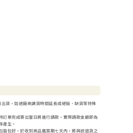
日出貨，如遇廠商調貨時間延長或絕版、缺貨等特殊
待訂單完成寄出當日將進行請款，實際請款金額即為
序產生。
包裝包好，於收到商品鑑賞期七天內，將與欲退貨之