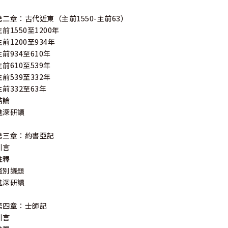
第二章：古代近東（主前1550-主前63）
主前1550至1200年
主前1200至934年
主前934至610年
主前610至539年
主前539至332年
主前332至63年
結論
進深研讀
第三章：約書亞記
引言
註釋
鑑別議題
進深研讀
第四章：士師記
引言