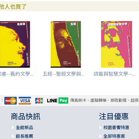
他人也買了
書--舊約文學...
五經--聖經文學與...
詩篇與智慧文學--...
式：
傳真刷卡、虛擬轉帳、郵政劃撥、超商
商品快訊
注目優惠
全館新品
校園書饗特惠
館長推薦
全部特惠案