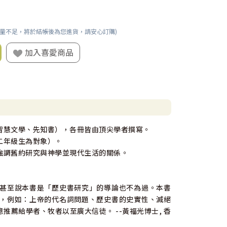
數量不足，將於結帳後為您進貨，請安心訂購)
加入喜愛商品
智慧文學、先知書），各冊皆由頂尖學者撰寫。
二年級生為對象）。
強調舊約研究與神學並現代生活的關係。
甚至說本書是「歷史書研究」的導論也不為過。本書
，例如：上帝的代名詞問題、歷史書的史實性、滅絕
薦給學者、牧者以至廣大信徒。 --黃福光博士, 香