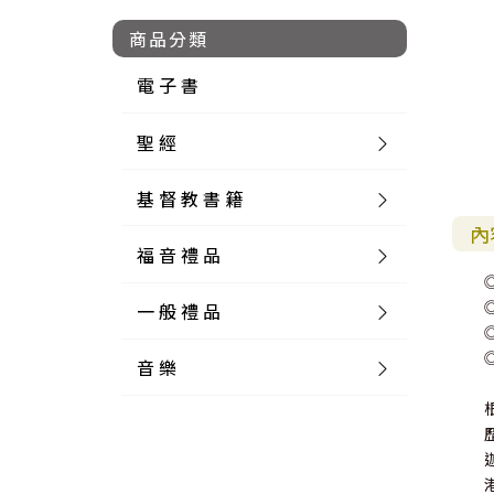
商品分類
電 子 書
聖 經
基 督 教 書 籍
新 舊 約 聖 經
內
福 音 禮 品
簡 體 聖 經
聖 經 論 叢
和 合 本
一 般 禮 品
英 文 聖 經
神 學 類
福 音 飾 品 配 件
和 合 本 標 點
參 考 書 工 具 書
音 樂
外 文 聖 經
實 踐 神 學
福 音 家 飾 用 品
一 般 卡 片
新 標 點 和 合 本
K J V
摩 西 五 經
系 統 神 學
福 音 項 鍊
讀 經 法
中 外 文 聖 經
教 會 歷 史
福 音 生 活 雜 貨
一 般 文 具
詩 本 樂 譜
和 合 本 修 訂 版
E S V
歷 史 書
神 、 創 造
宣 教 差 傳
福 音 耳 環 / 耳 夾
福 音 桌 飾 品
萬 用 卡
釋 經 法
創 世 記
註 釋 本 聖 經
生 命 造 就
福 音 食 器 廚 房
食 器 廚 房
C D
現 代 中 文 譯 本
G N B
和 合 本 / N I V
舊 約 註 釋
基 督
社 會 參 與
歷 史
福 音 手 環 / 手 鍊
福 音 布 軸 掛 畫
福 音 服 飾 布 品
貼 紙
日 記 . 筆 記
音 樂 叢 書
聖 經 概 論
出 埃 及 記
約 書 亞 記