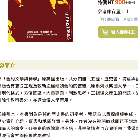
900
特價 NT
1000
參考庫存量：
1
(可訂購商品，若庫存
加入購物車
容簡介
◎「舊約文學與神學」原英國出版，共分四冊（五經、歷史書、詩篇與
◎適合有志從正規及較新途徑研讀舊約的信徒（原系列以英國大學一、
◎現代格式，方便閱讀。大量專題，刺激思考，正視經文產生的問題。
◎除作教科書外，亦適合個人學習用。
根據引言，本書對象是舊約歷史書的初學者，我認為此目標超額完成，
歷史資料充足，圖表和地圖詳實。另外，作者沒有避開敏感問題不討論
迦南人的命令。各書卷的概論寫得不錯，非專業讀者也容易明白。我樂意推
港浸信會神學院舊約副教授