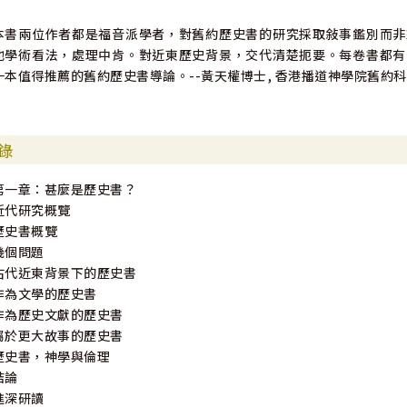
本書兩位作者都是福音派學者，對舊約歷史書的研究採取敍事鑑別而非
他學術看法，處理中肯。對近東歷史背景，交代清楚扼要。每卷書都有
一本值得推薦的舊約歷史書導論。--黃天權博士, 香港播道神學院舊約
錄
第一章：甚麼是歷史書？
近代研究概覽
歷史書概覽
幾個問題
古代近東背景下的歷史書
作為文學的歷史書
作為歷史文獻的歷史書
屬於更大故事的歷史書
歷史書，神學與倫理
結論
進深研讀