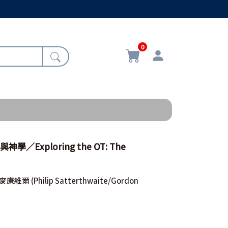
0
學／Exploring the OT: The
/麥康維爾
(Philip Satterthwaite/Gordon