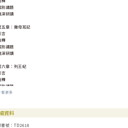
註釋
鑑別議題
進深研讀
第五章：撒母耳記
引言
註釋
鑑別議題
進深研讀
第六章：列王紀
引言
註釋
鑑別議題
看更多
進深研譆
第七章：＜書士撒王＞及申命記派歷史學的理論
細資料
引言
＜申命記派歷史＞研究概覽
原書號：TD2618
評議