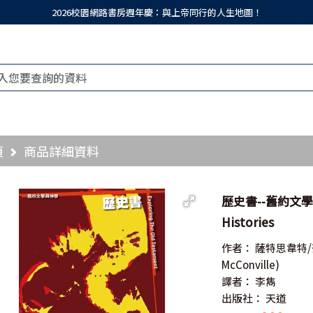
2026校園網路書房週年慶：與上帝同行的人生地圖！
頁
商品詳細資料
歷史書--舊約文學與神
Histories
作者：
薩特思韋特
McConville)
譯者：
李雋
出版社：
天道