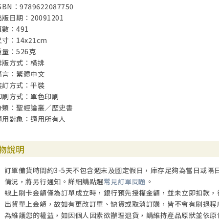
SBN：9789622087750
進深研讀
出版日期：20091201
頁數：491
第八章：路得記
尺寸：14x21cm
引言
重量：526克
註釋
排版方式：橫排
鑑別議題
語言：繁體中文
進深研讀
裝訂方式：平裝
印刷方式：單色印刷
第九章：以斯帖記
分類：聖經論叢／歷史書
註釋
適用對象：適用所有人
鑑別議題
進深研讀
物說明
第十章：以斯拉記和尼希米記
引言
訂單備貨時間約3-5天不包含週末及國定假日，庫存足夠為當日或隔
註釋
情況，將另行通知。詳細請點選
常見訂單問題
。
鑑別議題
線上刷卡金額僅為訂單成立時，銀行預先授權金額，並未立即扣款，
進深研讀
出貨單上金額，故如有更改訂單、缺貨或取消訂購，皆不會有刷退程
為維護您的權益，如因個人因素欲辦理退貨，請維持產品原狀並依原