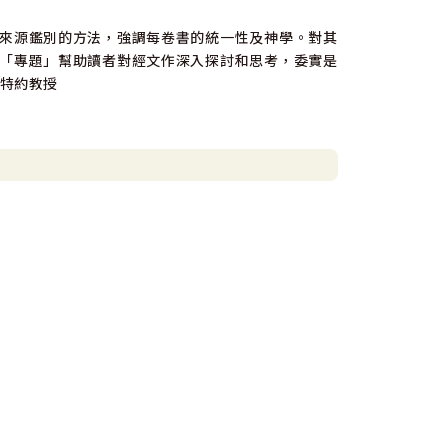
來源鑑別的方法，強調每卷書的統一性及神學。對其
「專題」幫助讀者對經文作深入探討和思考，委實是
科特約教授