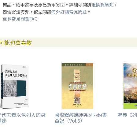
第十一章：歷代志
商品、紙本發票及原出貨單寄回。詳細可閱讀
退換貨須知
。
引言
如需寄送海外，歡迎閱讀
海外訂購常見問題
。
註釋
更多常見問題FAQ
鑑別議題
進深研讀
可能也會喜歡
歷代志看以色列人的身
國際釋經應用系列--約書
聖典《列
構建
亞記（Vol.6）