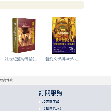
21世紀舊約導論(...
新約文學與神學--...
取貨付款
訂閱服務
校園電子報
《每日活水》