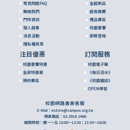
常見問題FAQ
全館新品
聯絡我們
館長推薦
門市資訊
禮品專區
徵人啟事
校園書饗
消息活動
即將登場
隱私權政策
注目優惠
訂閱服務
校園書饗特惠
校園電子報
全部特惠案
《每日活水》
預約專區
《校園雜誌》
OPEN學習
校園網路書房客服
E-Mail：
estore@campus.org.tw
傳真電話：02-2918-2466
服務時間：週一～五 10:00～12:30；13:30～18:00