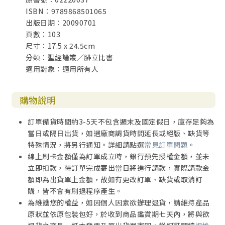
ISBN：9789868501065
出版日期：20090701
頁數：103
尺寸：17.5 x 24.5cm
分類：聖經論叢／腓立比書
適用對象：適用所有人
購物說明
訂單備貨時間約3-5天不包含週末及國定假日，庫存足夠為
當日或隔日出貨，如遇廠商調貨時間延長或絕版、缺貨等
特殊情況，將另行通知。詳細請點選
常見訂單問題
。
線上刷卡金額僅為訂單成立時，銀行預先授權金額，並未
立即扣款，待訂單完成寄出當日將進行請款，實際請款金
額即為出貨單上金額，故如有更改訂單、缺貨或取消訂
購，皆不會有刷退程序產生。
為維護您的權益，如因個人因素欲辦理退貨，請維持產品
原狀並依原包裝包好，於收到商品鑑賞期七天內，將與欲