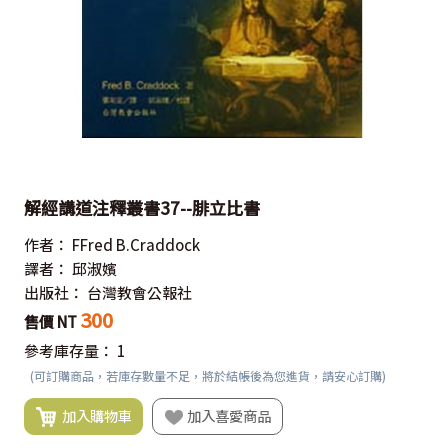
解經講道注釋叢書37--腓立比書
作者：
FFred B.Craddock
譯者：
邱淑嬪
出版社：
台灣教會公報社
300
售價 NT
參考庫存量：
1
(可訂購商品，若庫存數量不足，將於結帳後為您進貨，請安心訂購)
加入購物車
加入喜愛商品