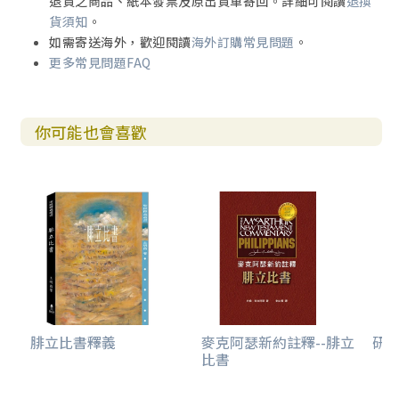
退貨之商品、紙本發票及原出貨單寄回。詳細可閱讀
退換
貨須知
。
如需寄送海外，歡迎閱讀
海外訂購常見問題
。
更多常見問題FAQ
你可能也會喜歡
腓立比書釋義
麥克阿瑟新約註釋--腓立
研
比書