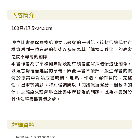
內容簡介
103頁/17.5x24.5cm
腓立比書是保羅寄給腓立比教會的一封信，這封信讓我們有
機會看到一位宣教的使徒以及身為其「傳福音夥伴」的教會
之間不尋常的關係。
本書作者為了不模糊焦點及期待讀者能深深體悟這種關係，
以及它對福音進展的意義。因此本書不依照一般注釋書的慣
例於導論中討論成書時間、地點、作者、寫作目的、完整
性、出處等議題。特別強調應以「閱讀保羅寫給一間教會的
信」之態度來理解腓立比書中所提及的問題，此為本書別於
其他注釋書最寶貴之處。
詳細資料
原書號：02220037