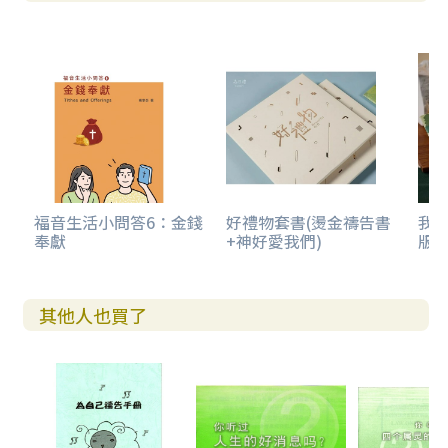
福音生活小問答6：金錢
好禮物套書(燙金禱告書
我
奉獻
+神好愛我們)
版)
其他人也買了