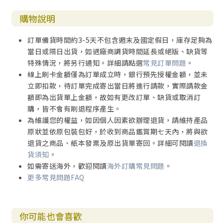
購物說明
訂單備貨時間約3-5天不包含週末及國定假日，庫存足夠為
當日或隔日出貨，如遇廠商調貨時間延長或絕版、缺貨等
特殊情況，將另行通知。詳細請點選
常見訂單問題
。
線上刷卡金額僅為訂單成立時，銀行預先授權金額，並未
立即扣款，待訂單完成寄出當日將進行請款，實際請款金
額即為出貨單上金額，故如有更改訂單、缺貨或取消訂
購，皆不會有刷退程序產生。
為維護您的權益，如因個人因素欲辦理退貨，請維持產品
原狀並依原包裝包好，於收到商品鑑賞期七天內，將與欲
退貨之商品、紙本發票及原出貨單寄回。詳細可閱讀
退換
貨須知
。
如需寄送海外，歡迎閱讀
海外訂購常見問題
。
更多常見問題FAQ
你可能也會喜歡