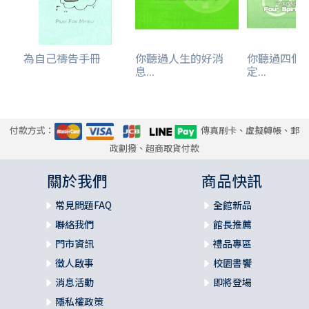
為自己禱告手冊
你聽過人生的好消
你聽過四個
息...
定...
付款方式：
傳真刷卡、虛擬轉帳、郵
政劃撥、超商取貨付款
關於我們
商品快訊
常見問題FAQ
全館新品
聯絡我們
館長推薦
門市資訊
禮品專區
徵人啟事
校園書饗
消息活動
即將登場
隱私權政策