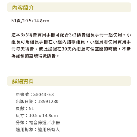
內容簡介
51頁/10.5x14.8cm
這本3x3禱告實用手冊可配合3x3禱告組長手冊一起使用。小
組長可用組長手冊在小組內指導組員，小組員則使用實用手
冊每天禱告。彼此提醒在30天內把握每個空閒的時間，不斷
為認領的靈魂得救禱告。
詳細資料
原書號：S5043-E3
出版日期：18991230
頁數：51
尺寸：10.5 x 14.8cm
分類：福音佈道／小冊
適用對象：適用所有人