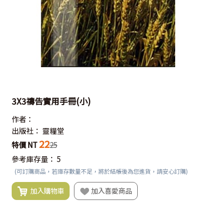
3X3禱告實用手冊(小)
作者：
出版社：
靈糧堂
22
特價 NT
25
參考庫存量：
5
(可訂購商品，若庫存數量不足，將於結帳後為您進貨，請安心訂購)
加入購物車
加入喜愛商品