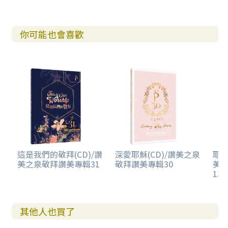
你可能也會喜歡
這是我們的敬拜(CD)/讚
深愛耶穌(CD)/讚美之泉
耶
美之泉敬拜讚美專輯31
敬拜讚美專輯30
美
13 
其他人也買了