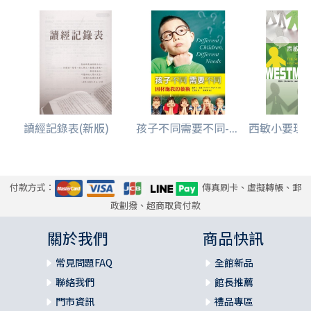
讀經記錄表(新版)
孩子不同需要不同-...
西敏小要理問答
付款方式：
傳真刷卡、虛擬轉帳、郵
政劃撥、超商取貨付款
關於我們
商品快訊
常見問題FAQ
全館新品
聯絡我們
館長推薦
門市資訊
禮品專區