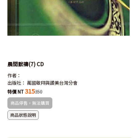
晨間默禱(7) CD
作者：
出版社：
萬國敬拜與讚美台灣分會
315
特價 NT
350
商品停售，無法購買
商品狀態說明