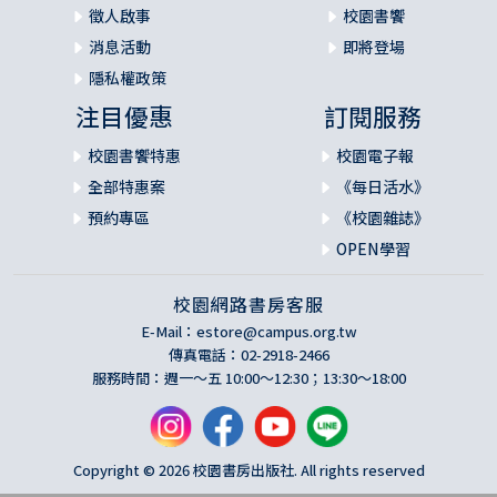
徵人啟事
校園書饗
消息活動
即將登場
隱私權政策
注目優惠
訂閱服務
校園書饗特惠
校園電子報
全部特惠案
《每日活水》
預約專區
《校園雜誌》
OPEN學習
校園網路書房客服
E-Mail：
estore@campus.org.tw
傳真電話：02-2918-2466
服務時間：週一～五 10:00～12:30；13:30～18:00
Copyright © 2026 校園書房出版社. All rights reserved