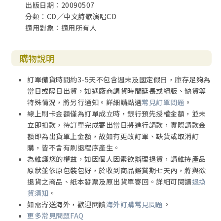
出版日期：20090507
分類：CD／中文詩歌演唱CD
適用對象：適用所有人
購物說明
訂單備貨時間約3-5天不包含週末及國定假日，庫存足夠為
當日或隔日出貨，如遇廠商調貨時間延長或絕版、缺貨等
特殊情況，將另行通知。詳細請點選
常見訂單問題
。
線上刷卡金額僅為訂單成立時，銀行預先授權金額，並未
立即扣款，待訂單完成寄出當日將進行請款，實際請款金
額即為出貨單上金額，故如有更改訂單、缺貨或取消訂
購，皆不會有刷退程序產生。
為維護您的權益，如因個人因素欲辦理退貨，請維持產品
原狀並依原包裝包好，於收到商品鑑賞期七天內，將與欲
退貨之商品、紙本發票及原出貨單寄回。詳細可閱讀
退換
貨須知
。
如需寄送海外，歡迎閱讀
海外訂購常見問題
。
更多常見問題FAQ