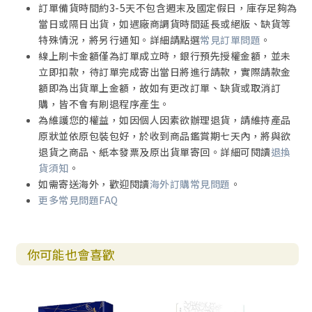
訂單備貨時間約3-5天不包含週末及國定假日，庫存足夠為
當日或隔日出貨，如遇廠商調貨時間延長或絕版、缺貨等
特殊情況，將另行通知。詳細請點選
常見訂單問題
。
線上刷卡金額僅為訂單成立時，銀行預先授權金額，並未
立即扣款，待訂單完成寄出當日將進行請款，實際請款金
額即為出貨單上金額，故如有更改訂單、缺貨或取消訂
購，皆不會有刷退程序產生。
為維護您的權益，如因個人因素欲辦理退貨，請維持產品
原狀並依原包裝包好，於收到商品鑑賞期七天內，將與欲
退貨之商品、紙本發票及原出貨單寄回。詳細可閱讀
退換
貨須知
。
如需寄送海外，歡迎閱讀
海外訂購常見問題
。
更多常見問題FAQ
你可能也會喜歡