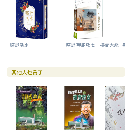
曠野活水
曠野嗎哪 輯七：禱告大能
每日
其他人也買了