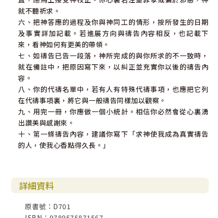
就不聽祈求。
六、把神答應的過程及你與神同工的情形，按所發生的日期
及事實詳加記載。若進展方向與禱告內容相反，也記載下
來，看神如何有更美的帶領。
七、如禱告已告一段落，神所完成的與你所求的不一致時，
就在備註中，把原因寫下來，以糾正並充實你以後的禱告內
容。
八、你的代禱名單中，若有人有特殊代禱事項，也應把它列
在代禱事項裏，將它與一般禱告同樣加以觀察。
九、用完一冊，你應做一個小統計。相信你必然會從心裏湧
出讚美與感謝來。
十、第一條禱告內容，建議你寫下「求神使我成為真實禱告
的人，使我心香點得久長。」
詳細資料
原書號：D701
ISBN：9789575871567