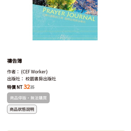
禱告簿
作者：
(CEF Worker)
出版社：
校園書房出版社
32
特價 NT
35
商品停版，無法購買
商品狀態說明