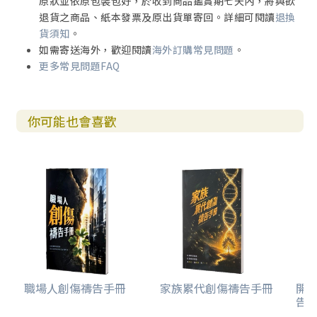
原狀並依原包裝包好，於收到商品鑑賞期七天內，將與欲
退貨之商品、紙本發票及原出貨單寄回。詳細可閱讀
退換
貨須知
。
如需寄送海外，歡迎閱讀
海外訂購常見問題
。
更多常見問題FAQ
你可能也會喜歡
職場人創傷禱告手冊
家族累代創傷禱告手冊
開
告(