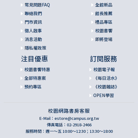
常見問題FAQ
全館新品
聯絡我們
館長推薦
門市資訊
禮品專區
徵人啟事
校園書饗
消息活動
即將登場
隱私權政策
注目優惠
訂閱服務
校園書饗特惠
校園電子報
全部特惠案
《每日活水》
預約專區
《校園雜誌》
OPEN學習
校園網路書房客服
E-Mail：
estore@campus.org.tw
傳真電話：02-2918-2466
服務時間：週一～五 10:00～12:30；13:30～18:00