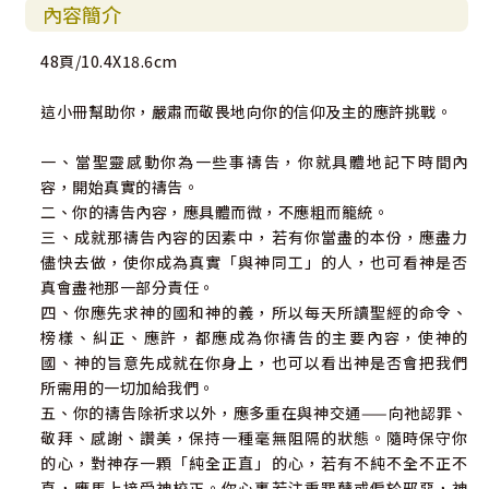
內容簡介
48頁/10.4X18.6cm
這小冊幫助你，嚴肅而敬畏地向你的信仰及主的應許挑戰。
一、當聖靈感動你為一些事禱告，你就具體地記下時間內
容，開始真實的禱告。
二、你的禱告內容，應具體而微，不應粗而籠統。
三、成就那禱告內容的因素中，若有你當盡的本份，應盡力
儘快去做，使你成為真實「與神同工」的人，也可看神是否
真會盡祂那一部分責任。
四、你應先求神的國和神的義，所以每天所讀聖經的命令、
榜樣、糾正、應許，都應成為你禱告的主要內容，使神的
國、神的旨意先成就在你身上，也可以看出神是否會把我們
所需用的一切加給我們。
五、你的禱告除祈求以外，應多重在與神交通——向祂認罪、
敬拜、感謝、讚美，保持一種毫無阻隔的狀態。隨時保守你
的心，對神存一顆「純全正直」的心，若有不純不全不正不
直，應馬上接受神校正。你心裏若注重罪孽或偏於邪惡，神