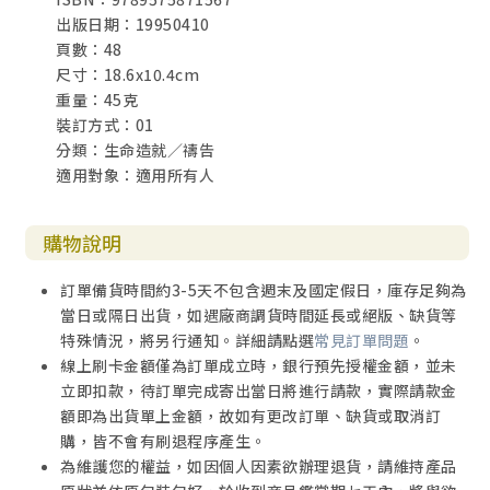
出版日期：19950410
頁數：48
尺寸：18.6x10.4cm
重量：45克
裝訂方式：01
分類：生命造就／禱告
適用對象：適用所有人
購物說明
訂單備貨時間約3-5天不包含週末及國定假日，庫存足夠為
當日或隔日出貨，如遇廠商調貨時間延長或絕版、缺貨等
特殊情況，將另行通知。詳細請點選
常見訂單問題
。
線上刷卡金額僅為訂單成立時，銀行預先授權金額，並未
立即扣款，待訂單完成寄出當日將進行請款，實際請款金
額即為出貨單上金額，故如有更改訂單、缺貨或取消訂
購，皆不會有刷退程序產生。
為維護您的權益，如因個人因素欲辦理退貨，請維持產品