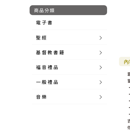
商品分類
電 子 書
聖 經
基 督 教 書 籍
新 舊 約 聖 經
內
福 音 禮 品
簡 體 聖 經
聖 經 論 叢
和 合 本
一 般 禮 品
英 文 聖 經
神 學 類
福 音 飾 品 配 件
和 合 本 標 點
參 考 書 工 具 書
音 樂
外 文 聖 經
實 踐 神 學
福 音 家 飾 用 品
一 般 卡 片
新 標 點 和 合 本
K J V
摩 西 五 經
系 統 神 學
福 音 項 鍊
讀 經 法
中 外 文 聖 經
教 會 歷 史
福 音 生 活 雜 貨
一 般 文 具
詩 本 樂 譜
和 合 本 修 訂 版
E S V
歷 史 書
神 、 創 造
宣 教 差 傳
福 音 耳 環 / 耳 夾
福 音 桌 飾 品
萬 用 卡
釋 經 法
創 世 記
註 釋 本 聖 經
生 命 造 就
福 音 食 器 廚 房
食 器 廚 房
C D
現 代 中 文 譯 本
G N B
和 合 本 / N I V
舊 約 註 釋
基 督
社 會 參 與
歷 史
福 音 手 環 / 手 鍊
福 音 布 軸 掛 畫
福 音 服 飾 布 品
貼 紙
日 記 . 筆 記
音 樂 叢 書
聖 經 概 論
出 埃 及 記
約 書 亞 記