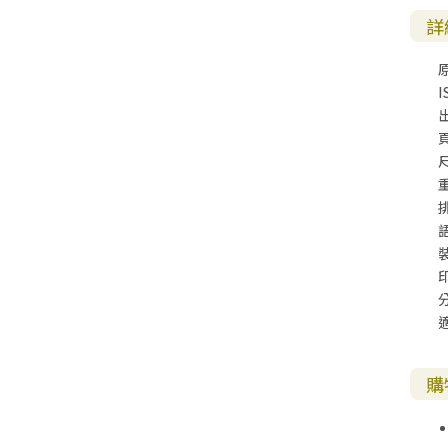
詳
I
尺
購