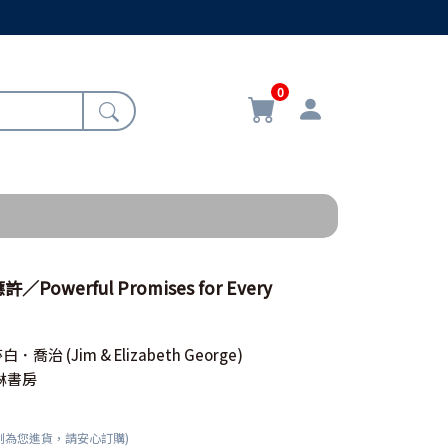
0
owerful Promises for Every
莎白．喬治
(Jim & Elizabeth George)
琳書房
刻為您進貨，請安心訂購)