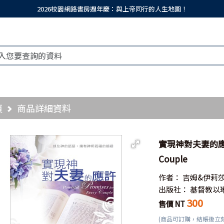
2026校園網路書房週年慶：與上帝同行的人生地圖！
頁
商品詳細資料
實現神對夫妻的應許／P
Couple
作者：
吉姆&伊莉
出版社：
基督教以
300
售價 NT
(商品可訂購，結帳後立