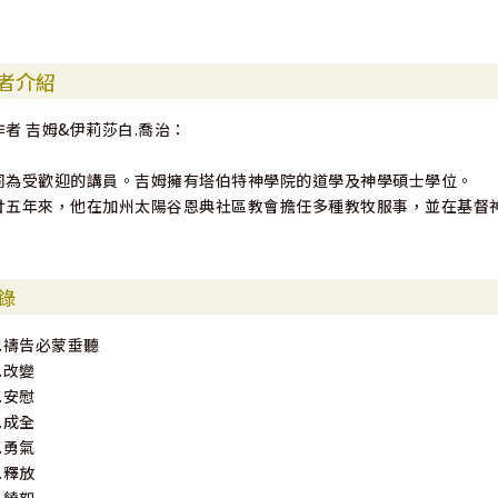
者介紹
作者 吉姆&伊莉莎白.喬治：
同為受歡迎的講員。吉姆擁有塔伯特神學院的道學及神學碩士學位。
廿五年來，他在加州太陽谷恩典社區教會擔任多種教牧服事，並在基督
錄
1.禱告必蒙垂聽
2.改變
3.安慰
4.成全
5.勇氣
6.釋放