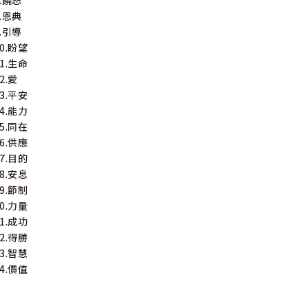
7.饒恕
8.恩典
9.引導
10.盼望
11.生命
2.愛
13.平安
14.能力
15.同在
16.供應
17.目的
18.安息
19.節制
20.力量
21.成功
22.得勝
23.智慧
24.價值