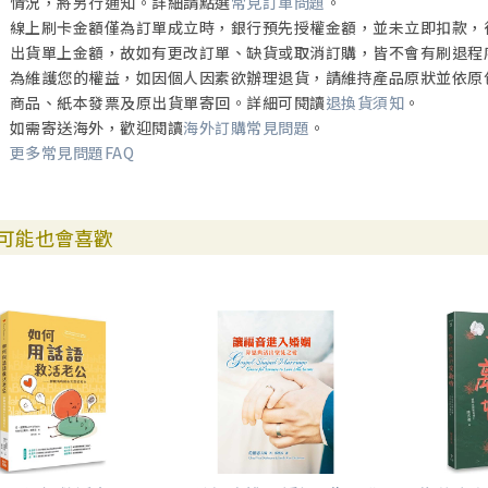
情況，將另行通知。詳細請點選
常見訂單問題
。
線上刷卡金額僅為訂單成立時，銀行預先授權金額，並未立即扣款，
出貨單上金額，故如有更改訂單、缺貨或取消訂購，皆不會有刷退程
為維護您的權益，如因個人因素欲辦理退貨，請維持產品原狀並依原
商品、紙本發票及原出貨單寄回。詳細可閱讀
退換貨須知
。
如需寄送海外，歡迎閱讀
海外訂購常見問題
。
更多常見問題FAQ
可能也會喜歡