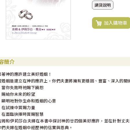
調貨說明
加入購物車
容簡介
靠著神的應許建立美好婚姻！
當婚姻是建立在神的應許上，你們夫妻將擁有更穩固、豐富、深入的關
‧當你失敗時祂賜下饒恕
‧賜給你未來的盼望
‧顯明祂對你生命和婚姻的心意
‧在試煉中賞賜力量
‧在面臨抉擇時賞賜智慧
吉姆和伊莉莎白夫婦在本書中探討神的廿四個美好應許，並在針對丈夫
你們夫婦在婚姻中經歷神的信實與恩典。