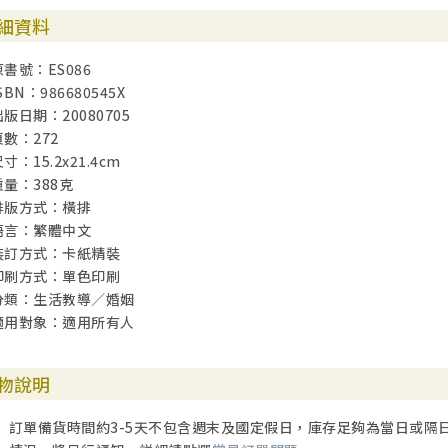
細資料
原書號：ES086
SBN：986680545X
出版日期：20080705
頁數：272
寸：15.2x21.4cm
重量：388克
排版方式：橫排
語言：繁體中文
裝訂方式：卡紙精裝
印刷方式：單色印刷
分類：生活教導／婚姻
適用對象：適用所有人
物說明
訂單備貨時間約3-5天不包含週末及國定假日，庫存足夠為當日或隔