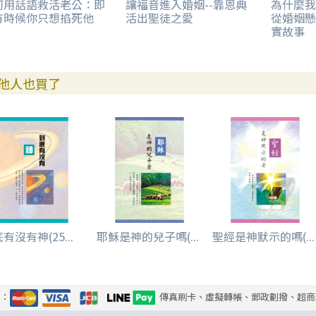
何用話語救活老公：即
讓福音進入婚姻--靠恩典
為什麼我
有時候你只想掐死他
活出聖徒之愛
從婚姻懸
實故事
他人也買了
有沒有神(25...
耶穌是神的兒子嗎(...
聖經是神默示的嗎(...
式：
傳真刷卡、虛擬轉帳、郵政劃撥、超商