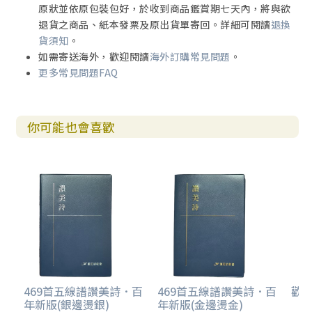
原狀並依原包裝包好，於收到商品鑑賞期七天內，將與欲
退貨之商品、紙本發票及原出貨單寄回。詳細可閱讀
退換
貨須知
。
如需寄送海外，歡迎閱讀
海外訂購常見問題
。
更多常見問題FAQ
你可能也會喜歡
469首五線譜讚美詩．百
469首五線譜讚美詩．百
歡欣
年新版(銀邊燙銀)
年新版(金邊燙金)