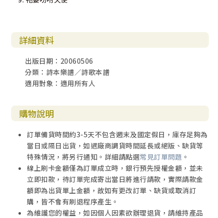
詳細資料
出版日期：20060506
分類：詩本樂譜／詩歌本譜
適用對象：適用所有人
購物說明
訂單備貨時間約3-5天不包含週末及國定假日，庫存足夠為
當日或隔日出貨，如遇廠商調貨時間延長或絕版、缺貨等
特殊情況，將另行通知。詳細請點選
常見訂單問題
。
線上刷卡金額僅為訂單成立時，銀行預先授權金額，並未
立即扣款，待訂單完成寄出當日將進行請款，實際請款金
額即為出貨單上金額，故如有更改訂單、缺貨或取消訂
購，皆不會有刷退程序產生。
為維護您的權益，如因個人因素欲辦理退貨，請維持產品