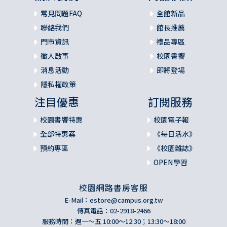
常見問題FAQ
全館新品
聯絡我們
館長推薦
門市資訊
禮品專區
徵人啟事
校園書饗
消息活動
即將登場
隱私權政策
注目優惠
訂閱服務
校園書饗特惠
校園電子報
全部特惠案
《每日活水》
預約專區
《校園雜誌》
OPEN學習
校園網路書房客服
E-Mail：
estore@campus.org.tw
傳真電話：02-2918-2466
服務時間：週一～五 10:00～12:30；13:30～18:00