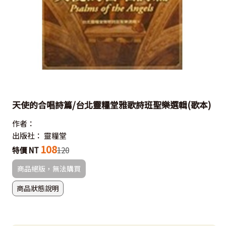
天使的合唱詩篇/台北靈糧堂雅歌詩班聖樂選輯(歌本)
作者：
出版社：
靈糧堂
108
特價 NT
120
商品絕版，無法購買
商品狀態說明