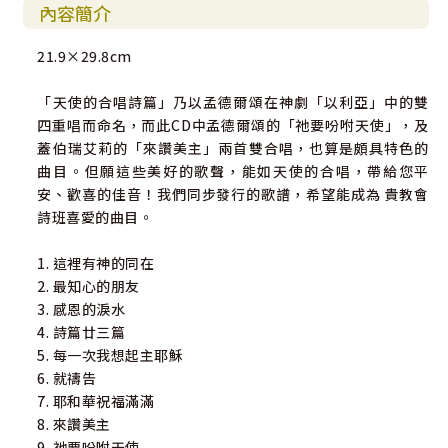
內容簡介
21.9×29.8cm
「天使的合唱詩篇」乃以孟德爾頌在神劇「以利亞」中的雙
四重唱而命名，而此CD中孟德爾頌的「祂要吩咐天使」，及
蓋伯瑞艾莉的「來讚美主」兩首雙合唱，也算是頗具特色的
曲目。但願這些美好的歌聲，能如天使的合唱，帶給您平
安、歡喜的佳音！我們同步發行的歌譜，希望能成為 貴教會
詩班喜愛的曲目。
1. 這裡有神的同在
2. 最知心的朋友
3. 感恩的淚水
4. 詩篇廿三篇
5. 每一次我想起主耶穌
6. 就禱告
7. 耶和華祝福滿滿
8. 來讚美主
9. 祂要吩咐天使