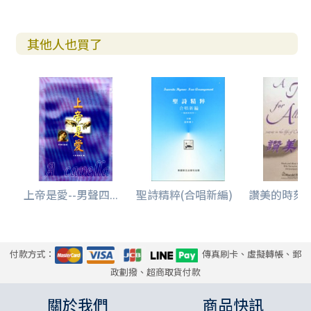
其他人也買了
上帝是愛--男聲四...
聖詩精粹(合唱新編)
讚美的時刻/基
付款方式：
傳真刷卡、虛擬轉帳、郵
政劃撥、超商取貨付款
關於我們
商品快訊