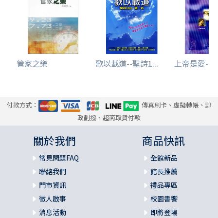
管家之樂
歌以載道--聖詩1...
上帝是愛--男
付款方式：
傳真刷卡、虛擬轉帳、郵
政劃撥、超商取貨付款
關於我們
商品快訊
常見問題FAQ
全館新品
聯絡我們
館長推薦
門市資訊
禮品專區
徵人啟事
校園書饗
消息活動
即將登場