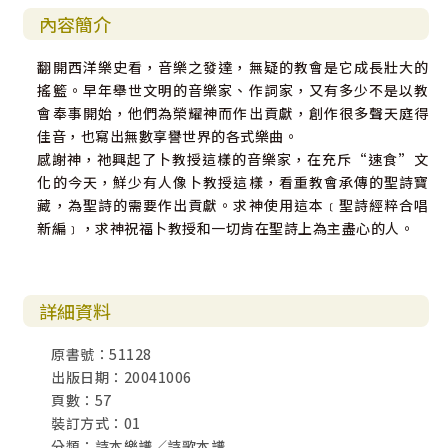
內容簡介
翻開西洋樂史看，音樂之發達，無疑的教會是它成長壯大的
搖籃。早年舉世文明的音樂家、作詞家，又有多少不是以教
會奉事開始，他們為榮耀神而作出貢獻，創作很多聲天庭得
佳音，也寫出無數享譽世界的各式樂曲。
感謝神，祂興起了卜教授這樣的音樂家，在充斥“速食”文
化的今天，鮮少有人像卜教授這樣，看重教會承傳的聖詩寶
藏，為聖詩的需要作出貢獻。求神使用這本﹝聖詩經粹合唱
新編﹞，求神祝福卜教授和一切肯在聖詩上為主盡心的人。
詳細資料
原書號：51128
出版日期：20041006
頁數：57
裝訂方式：01
分類：詩本樂譜／詩歌本譜