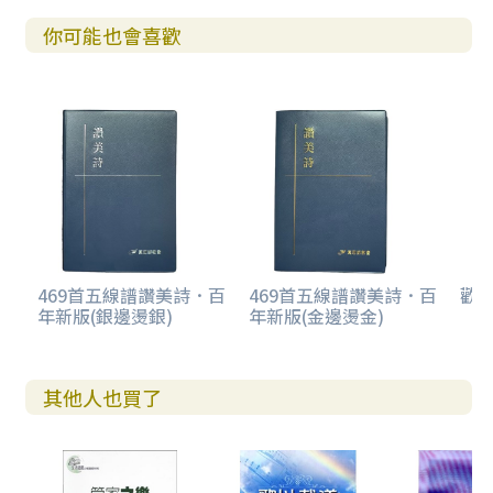
你可能也會喜歡
469首五線譜讚美詩．百
469首五線譜讚美詩．百
歡欣
年新版(銀邊燙銀)
年新版(金邊燙金)
其他人也買了