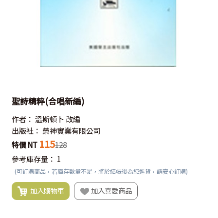
聖詩精粹(合唱新編)
作者：
溫斯頓卜 改編
出版社：
榮神實業有限公司
115
特價 NT
128
參考庫存量：
1
(可訂購商品，若庫存數量不足，將於結帳後為您進貨，請安心訂購)
加入購物車
加入喜愛商品