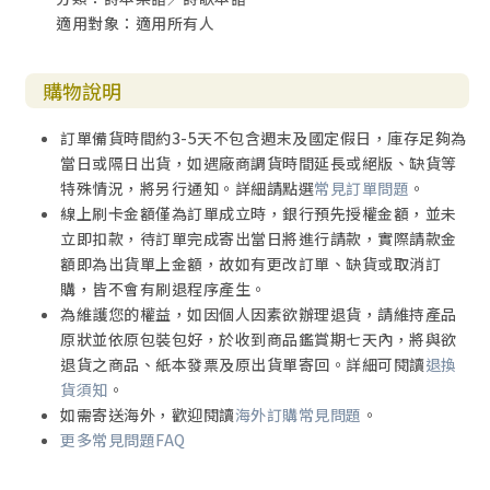
適用對象：適用所有人
購物說明
訂單備貨時間約3-5天不包含週末及國定假日，庫存足夠為
當日或隔日出貨，如遇廠商調貨時間延長或絕版、缺貨等
特殊情況，將另行通知。詳細請點選
常見訂單問題
。
線上刷卡金額僅為訂單成立時，銀行預先授權金額，並未
立即扣款，待訂單完成寄出當日將進行請款，實際請款金
額即為出貨單上金額，故如有更改訂單、缺貨或取消訂
購，皆不會有刷退程序產生。
為維護您的權益，如因個人因素欲辦理退貨，請維持產品
原狀並依原包裝包好，於收到商品鑑賞期七天內，將與欲
退貨之商品、紙本發票及原出貨單寄回。詳細可閱讀
退換
貨須知
。
如需寄送海外，歡迎閱讀
海外訂購常見問題
。
更多常見問題FAQ