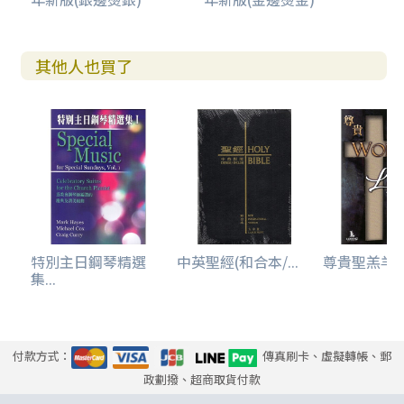
其他人也買了
特別主日鋼琴精選
中英聖經(和合本/...
尊貴聖羔羊(復
集...
付款方式：
傳真刷卡、虛擬轉帳、郵
政劃撥、超商取貨付款