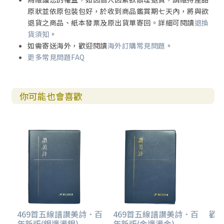
原狀並依原包裝包好，於收到商品鑑賞期七天內，將與欲
退貨之商品、紙本發票及原出貨單寄回。詳細可閱讀
退換
貨須知
。
如需寄送海外，歡迎閱讀
海外訂購常見問題
。
更多常見問題FAQ
你可能也會喜歡
469首五線譜讚美詩．百
469首五線譜讚美詩．百
歡欣
年新版(銀邊燙銀)
年新版(金邊燙金)