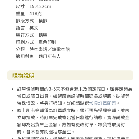
尺寸：15×22cm
重量：418克
排版方式：橫排
語言：英文
裝訂方式：精裝
印刷方式：單色印刷
分類：詩本樂譜／詩歌本譜
適用對象：適用所有人
購物說明
訂單備貨時間約3-5天不包含週末及國定假日，庫存足夠為
當日或隔日出貨，如遇廠商調貨時間延長或絕版、缺貨等
特殊情況，將另行通知。詳細請點選
常見訂單問題
。
線上刷卡金額僅為訂單成立時，銀行預先授權金額，並未
立即扣款，待訂單完成寄出當日將進行請款，實際請款金
額即為出貨單上金額，故如有更改訂單、缺貨或取消訂
購，皆不會有刷退程序產生。
為維護您的權益，如因個人因素欲辦理退貨，請維持產品