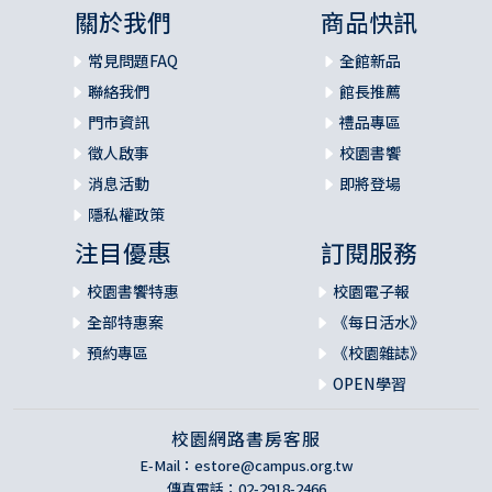
關於我們
商品快訊
常見問題FAQ
全館新品
聯絡我們
館長推薦
門市資訊
禮品專區
徵人啟事
校園書饗
消息活動
即將登場
隱私權政策
注目優惠
訂閱服務
校園書饗特惠
校園電子報
全部特惠案
《每日活水》
預約專區
《校園雜誌》
OPEN學習
校園網路書房客服
E-Mail：
estore@campus.org.tw
傳真電話：02-2918-2466