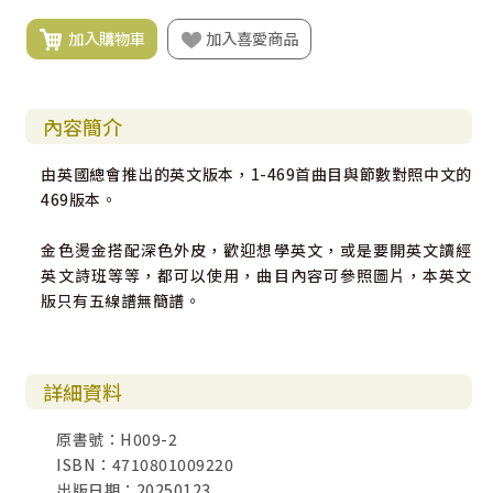
加入購物車
加入喜愛商品
內容簡介
由英國總會推出的英文版本，1-469首曲目與節數對照中文的
469版本。
金色燙金搭配深色外皮，歡迎想學英文，或是要開英文讀經
英文詩班等等，都可以使用，曲目內容可參照圖片，本英文
版只有五線譜無簡譜。
詳細資料
原書號：H009-2
ISBN：4710801009220
出版日期：20250123