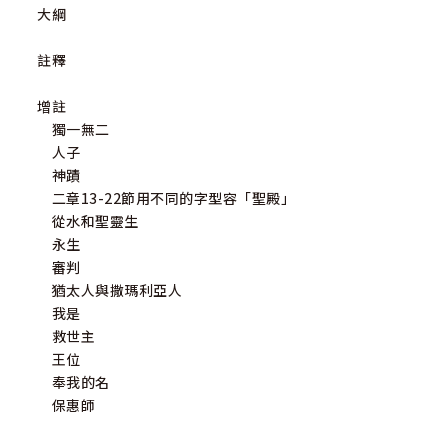
大綱
註釋
增註
獨一無二
人子
神蹟
二章13-22節用不同的字型容「聖殿」
從水和聖靈生
永生
審判
猶太人與撒瑪利亞人
我是
救世主
王位
奉我的名
保惠師