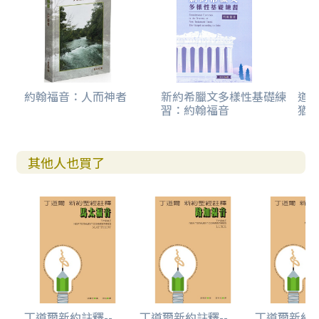
約翰福音：人而神者
新約希臘文多樣性基礎練
道成
習：約翰福音
猶
其他人也買了
丁道爾新約註釋--...
丁道爾新約註釋--...
丁道爾新約註釋