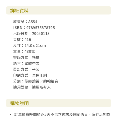
詳細資料
原書號：A554
ISBN：9789575878795
出版日期：20050113
頁數：416
尺寸：14.8 x 21cm
重量：480克
排版方式：橫排
語言：繁體中文
裝訂方式：平裝
印刷方式：單色印刷
分類：聖經論叢／約翰福音
適用對象：適用所有人
購物說明
訂單備貨時間約3-5天不包含週末及國定假日，庫存足夠為