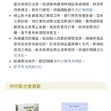
當日或隔日出貨，如遇廠商調貨時間延長或絕版、缺貨等
特殊情況，將另行通知。詳細請點選
常見訂單問題
。
線上刷卡金額僅為訂單成立時，銀行預先授權金額，並未
立即扣款，待訂單完成寄出當日將進行請款，實際請款金
額即為出貨單上金額，故如有更改訂單、缺貨或取消訂
購，皆不會有刷退程序產生。
為維護您的權益，如因個人因素欲辦理退貨，請維持產品
原狀並依原包裝包好，於收到商品鑑賞期七天內，將與欲
退貨之商品、紙本發票及原出貨單寄回。詳細可閱讀
退換
貨須知
。
如需寄送海外，歡迎閱讀
海外訂購常見問題
。
更多常見問題FAQ
你可能也會喜歡