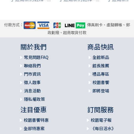
付款方式：
傳真刷卡、虛擬轉帳、郵
政劃撥、超商取貨付款
關於我們
商品快訊
常見問題FAQ
全館新品
聯絡我們
館長推薦
門市資訊
禮品專區
徵人啟事
校園書饗
消息活動
即將登場
隱私權政策
注目優惠
訂閱服務
校園書饗特惠
校園電子報
全部特惠案
《每日活水》