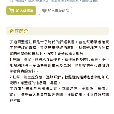
(可訂購商品，若庫存數量不足，將於結帳後為您進貨，請安心訂購)
加入購物車
加入喜愛商品
內容簡介
丁道爾聖經註釋是合乎時代的解經叢書，旨在幫助讀者確實
了解聖經的真理，靈活應用聖經的原則。整體架構著力於堅
實的神學學術根基上，內容主要分成兩大部分：
1.導論：簡潔、詳盡地介紹作者、寫作日期及時代背景，不但
能幫助讀者一窺該卷書的主旨及全貌，也能提供有心鑽研的
學者寶貴的資料。
2.註釋：按主題分段，逐節詳解；較難懂的經節也會特別加註
說明，讓聖經的信息淺白易懂。
丁道爾註釋系列自出版以來，深獲好評，被喻為「無價之
寶」，值得華人教會在聖經導讀上推廣使用，建立良好的讀
經習慣。