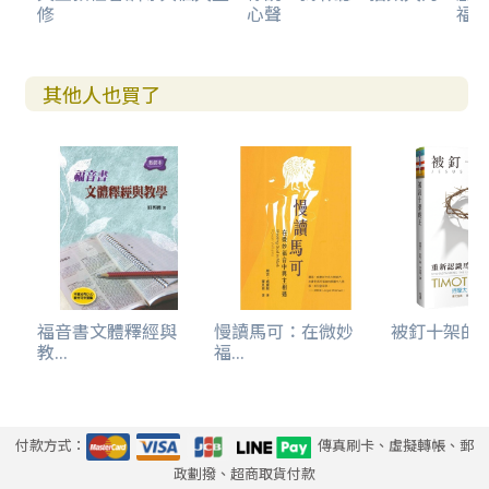
修
心聲
福.
其他人也買了
福音書文體釋經與
慢讀馬可：在微妙
被釘十架的王-
教...
福...
付款方式：
傳真刷卡、虛擬轉帳、郵
政劃撥、超商取貨付款