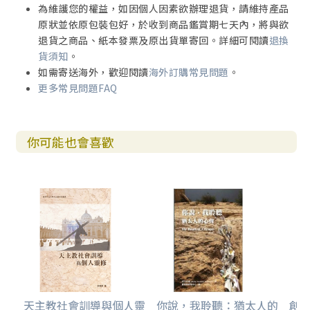
為維護您的權益，如因個人因素欲辦理退貨，請維持產品
原狀並依原包裝包好，於收到商品鑑賞期七天內，將與欲
退貨之商品、紙本發票及原出貨單寄回。詳細可閱讀
退換
貨須知
。
如需寄送海外，歡迎閱讀
海外訂購常見問題
。
更多常見問題FAQ
你可能也會喜歡
天主教社會訓導與個人靈
你說，我聆聽：猶太人的
創世