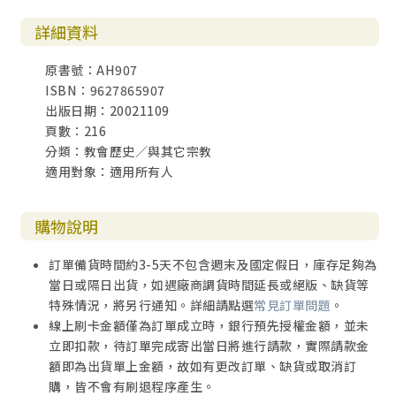
詳細資料
原書號：AH907
ISBN：9627865907
出版日期：20021109
頁數：216
分類：教會歷史／與其它宗教
適用對象：適用所有人
購物說明
訂單備貨時間約3-5天不包含週末及國定假日，庫存足夠為
當日或隔日出貨，如遇廠商調貨時間延長或絕版、缺貨等
特殊情況，將另行通知。詳細請點選
常見訂單問題
。
線上刷卡金額僅為訂單成立時，銀行預先授權金額，並未
立即扣款，待訂單完成寄出當日將進行請款，實際請款金
額即為出貨單上金額，故如有更改訂單、缺貨或取消訂
購，皆不會有刷退程序產生。