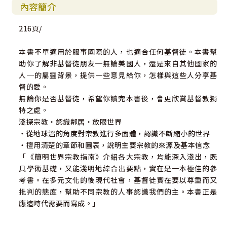
內容簡介
216頁/
本書不單適用於服事國際的人，也適合任何基督徒。本書幫
助你了解非基督徒朋友─無論美國人，還是來自其他國家的
人─的屬靈背景，提供一些意見給你，怎樣與這些人分享基
督的愛。
無論你是否基督徒，希望你讀完本書後，會更欣賞基督教獨
特之處。
淺探宗教‧認識鄰居‧放眼世界
‧從地球溫的角度對宗教進行多面體，認識不斷縮小的世界
‧擅用清楚的章節和圖表，說明主要宗教的來源及基本信念
「《簡明世界宗教指南》介紹各大宗教，均能深入淺出，既
具學術基礎，又能淺明地綜合出要點，實在是一本極佳的參
考書。在多元文化的後現代社會，基督徒實在要以尊重而又
批判的態度，幫助不同宗教的人事認識我們的主。本書正是
應這時代需要而寫成。」