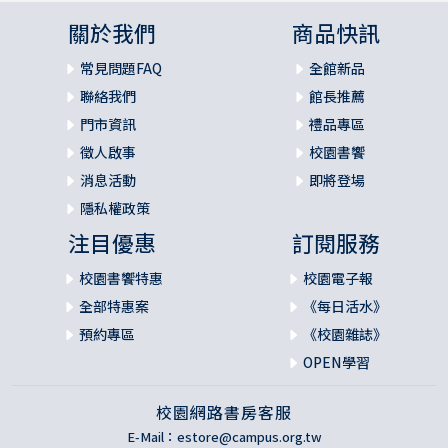
關於我們
商品快訊
常見問題FAQ
全館新品
聯絡我們
館長推薦
門市資訊
禮品專區
徵人啟事
校園書饗
消息活動
即將登場
隱私權政策
注目優惠
訂閱服務
校園書饗特惠
校園電子報
全部特惠案
《每日活水》
預約專區
《校園雜誌》
OPEN學習
校園網路書房客服
E-Mail：
estore@campus.org.tw