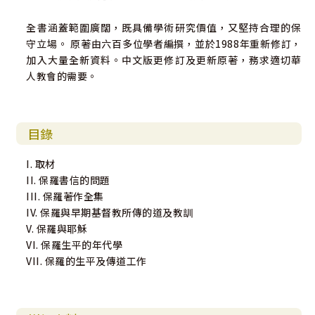
全書涵蓋範圍廣闊，既具備學術研究價值，又堅持合理的保
守立場。 原著由六百多位學者編撰，並於1988年重新修訂，
加入大量全新資料。中文版更修訂及更新原著，務求適切華
人教會的需要。
目錄
I. 取材
II. 保羅書信的問題
III. 保羅著作全集
IV. 保羅與早期基督教所傳的道及教訓
V. 保羅與耶穌
VI. 保羅生平的年代學
VII. 保羅的生平及傳道工作