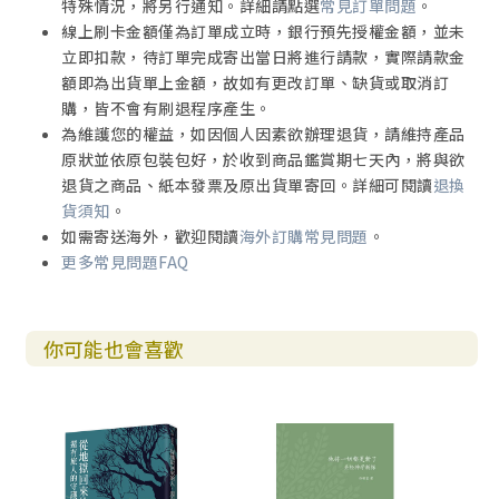
特殊情況，將另行通知。詳細請點選
常見訂單問題
。
線上刷卡金額僅為訂單成立時，銀行預先授權金額，並未
立即扣款，待訂單完成寄出當日將進行請款，實際請款金
額即為出貨單上金額，故如有更改訂單、缺貨或取消訂
購，皆不會有刷退程序產生。
為維護您的權益，如因個人因素欲辦理退貨，請維持產品
原狀並依原包裝包好，於收到商品鑑賞期七天內，將與欲
退貨之商品、紙本發票及原出貨單寄回。詳細可閱讀
退換
貨須知
。
如需寄送海外，歡迎閱讀
海外訂購常見問題
。
更多常見問題FAQ
你可能也會喜歡