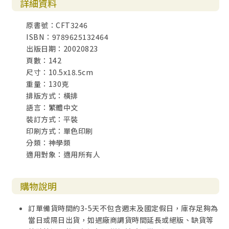
詳細資料
原書號：CFT3246
ISBN：9789625132464
出版日期：20020823
頁數：142
尺寸：10.5x18.5cm
重量：130克
排版方式：橫排
語言：繁體中文
裝訂方式：平裝
印刷方式：單色印刷
分類：神學類
適用對象：適用所有人
購物說明
訂單備貨時間約3-5天不包含週末及國定假日，庫存足夠為
當日或隔日出貨，如遇廠商調貨時間延長或絕版、缺貨等