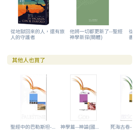
從地獄回來的人，還有旅
他將一切都更新了--聖經
從
人的守護者
神學新探(簡體)
書卷
其他人也買了
聖經中的巴勒斯坦-...
神學篇--神論(國...
死海古卷--國