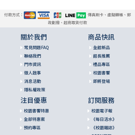
付款方式：
傳真刷卡、虛擬轉帳、郵
政劃撥、超商取貨付款
關於我們
商品快訊
常見問題FAQ
全館新品
聯絡我們
館長推薦
門市資訊
禮品專區
徵人啟事
校園書饗
消息活動
即將登場
隱私權政策
注目優惠
訂閱服務
校園書饗特惠
校園電子報
全部特惠案
《每日活水》
預約專區
《校園雜誌》