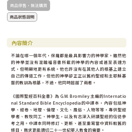
商品停售，無法購買
商品狀態說明
內容簡介
不論在哪一個年代，保羅都是最具影響力的神學家。雖然他
的神學並沒有混雜福音書所載的神學的內容或甚至表達方
式，但明顯地更有系統。他也許沒有在其他人的根基上建立
自己的傳道工作，但他的神學卻正正以舊約聖經和主耶穌基
督的教訓為根基，不過，他同時超越了兩者。
《國際聖經百科全書》為 G.W. Bromiley 主編的Internatio
nal Standard Bible Encyclopedia的中譯本，內容包括神
學、經卷、地理、倫理、文化、風俗、人物等等，專供聖經
學者、教牧同工、神學生，以及有志深入研讀聖經的信徒參
考之用。中譯本同時修訂、更新、甚至重寫當中資料較舊的
條目，務求更能適切二十一世紀華人教會的需要。