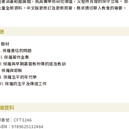
全書涵蓋範圍廣闊，既具備學術研究價值，又堅持合理的保守立場。 原
大量全新資料。中文版更修訂及更新原著，務求適切華人教會的需要。
錄
. 取材
II. 保羅書信的問題
III. 保羅著作全集
IV. 保羅與早期基督教所傳的道及教訓
V. 保羅與耶穌
VI. 保羅生平的年代學
VII. 保羅的生平及傳道工作
細資料
原書號：CFT3246
SBN：9789625132464