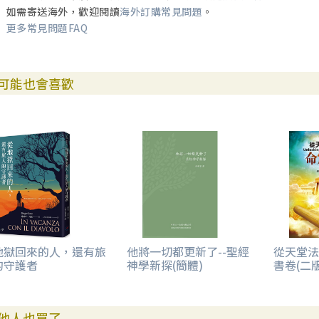
如需寄送海外，歡迎閱讀
海外訂購常見問題
。
更多常見問題FAQ
可能也會喜歡
地獄回來的人，還有旅
他將一切都更新了--聖經
從天堂法
的守護者
神學新探(簡體)
書卷(二版
他人也買了