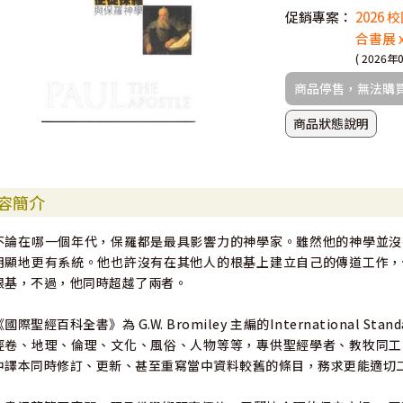
促銷專案：
2026
合書展 
( 2026年
商品停售，無法購
商品狀態說明
容簡介
不論在哪一個年代，保羅都是最具影響力的神學家。雖然他的神學並沒
明顯地更有系統。他也許沒有在其他人的根基上建立自己的傳道工作，
根基，不過，他同時超越了兩者。
《國際聖經百科全書》為 G.W. Bromiley 主編的International Stan
經卷、地理、倫理、文化、風俗、人物等等，專供聖經學者、教牧同工
中譯本同時修訂、更新、甚至重寫當中資料較舊的條目，務求更能適切