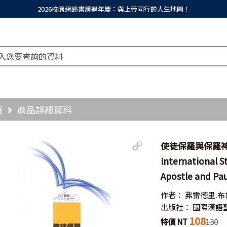
2026校園網路書房週年慶：與上帝同行的人生地圖！
頁
商品詳細資料
使徒保羅與保羅神
International S
Apostle and Pa
作者：
弗雷德里.
出版社：
國際漢語
108
特價 NT
130