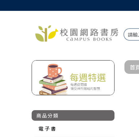
首
商品分類
電 子 書