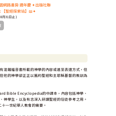
 校園網路書房 週年慶 ✦出版社聯
x 【聖經探索站】📖✦
08月31日止 )
買
有混雜福音書所載的神學的內容或甚至表達方式，但
但他的神學卻正正以舊約聖經和主耶穌基督的教訓為
dard Bible Encyclopedia的中譯本，內容包括神學、
、神學生，以及有志深入研讀聖經的信徒參考之用。
二十一世紀華人教會的需要。