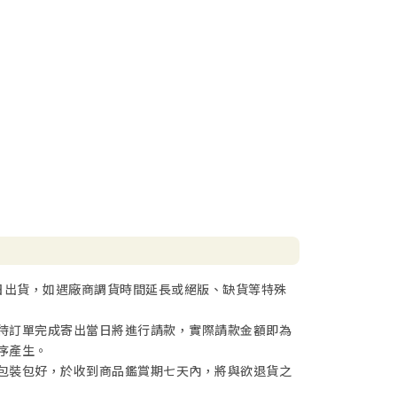
日出貨，如遇廠商調貨時間延長或絕版、缺貨等特殊
待訂單完成寄出當日將進行請款，實際請款金額即為
序產生。
包裝包好，於收到商品鑑賞期七天內，將與欲退貨之