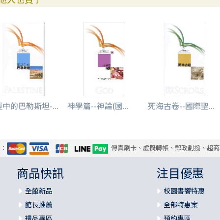
中的巴勒斯坦-...
神學篇--神論(國...
死海古卷--國際聖...
式：
傳真刷卡、虛擬轉帳、郵政劃撥、超商
商品快訊
注目優惠
全館新品
校園書饗特惠
館長推薦
全部特惠案
禮品專區
預約專區