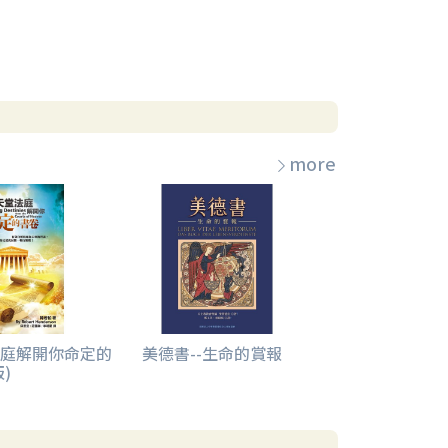
more
庭解開你命定的
美德書--生命的賞報
)