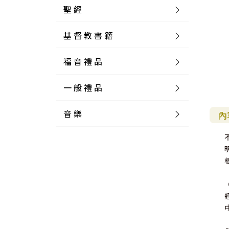
聖 經
基 督 教 書 籍
新 舊 約 聖 經
福 音 禮 品
簡 體 聖 經
聖 經 論 叢
和 合 本
一 般 禮 品
英 文 聖 經
神 學 類
福 音 飾 品 配 件
和 合 本 標 點
參 考 書 工 具 書
音 樂
外 文 聖 經
實 踐 神 學
福 音 家 飾 用 品
一 般 卡 片
新 標 點 和 合 本
K J V
摩 西 五 經
系 統 神 學
福 音 項 鍊
讀 經 法
內
中 外 文 聖 經
教 會 歷 史
福 音 生 活 雜 貨
一 般 文 具
詩 本 樂 譜
和 合 本 修 訂 版
E S V
歷 史 書
神 、 創 造
宣 教 差 傳
福 音 耳 環 / 耳 夾
福 音 桌 飾 品
萬 用 卡
釋 經 法
創 世 記
註 釋 本 聖 經
生 命 造 就
福 音 食 器 廚 房
食 器 廚 房
C D
現 代 中 文 譯 本
G N B
和 合 本 / N I V
舊 約 註 釋
基 督
社 會 參 與
歷 史
福 音 手 環 / 手 鍊
福 音 布 軸 掛 畫
福 音 服 飾 布 品
貼 紙
日 記 . 筆 記
音 樂 叢 書
聖 經 概 論
出 埃 及 記
約 書 亞 記
選 摘 本
見 證 傳 記
福 音 文 具
傢 俱 燈 飾
新 譯 本
其 他 英 文 聖 經
和 合 本 / N K J V
新 約 註 釋
聖 靈
教 牧
中 國 歷 史
初 信 造 就
福 音 戒 指
福 音 壁 掛 框 匾
福 音 鐘 錶 類
福 音 收 納 瓶 罐
明 信 片 . 書 籤
鉛 筆 袋 盒
杯 盤 壺 碗
詩 歌 本 譜
中 文 詩 歌 演 唱 C D
聖 經 史 地
利 未 記
士 師 記
福 音 佈 道
福 音 卡 片
新 漢 語 譯 本
新 標 點 和 合 本 / K J V
智 慧 詩 歌 書
救 恩
其 它 團 契
外 國 歷 史
禱 告
福 音 見 證
福 音 胸 針 / 別 針
福 音 相 框
福 音 磁 鐵
福 音 食 品 / 飲 品
福 音 資 料 夾 袋
筆 類
食 品
節 慶 樂 譜
外 文 詩 歌 演 唱 C D
聖 經 歷 史
民 數 記
路 得 記
輔 導
馬 克 杯 / 咖 啡 杯