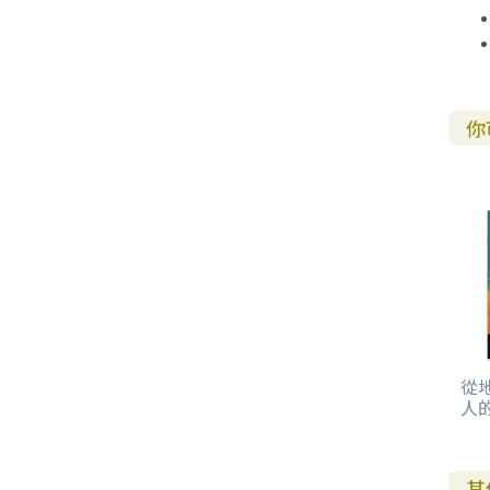
你
從
人
其