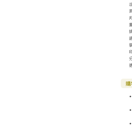
福 音 小 禮 卡
特 殊 問 題
小 組 教 會
幼 稚 教 材
畫 冊
哈 巴 谷 書
歌 羅 西 書
約 翰 壹 、 貳 、 參 書
尺
其 他 福 音 卡 片
生 活 教 導
成 人 教 材
西 番 雅 書
帖 撒 羅 尼 迦 前 後
猶 大 書
主 日 學 教 材
哈 該 書
提 摩 太 前 後
歸 納 法 研 經
撒 迦 利 亞 書
提 多 書
紙 品
瑪 拉 基 書
腓 利 門 書
購
教 牧 書 信