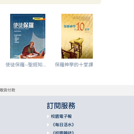
使徒保羅--聖經知...
保羅神學的十堂課
取貨付款
訂閱服務
校園電子報
《每日活水》
《校園雜誌》