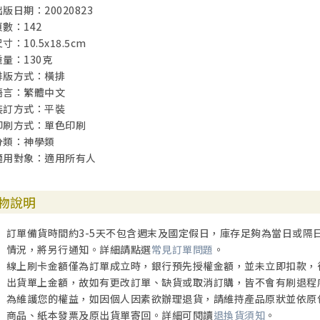
出版日期：20020823
頁數：142
寸：10.5x18.5cm
重量：130克
排版方式：橫排
語言：繁體中文
裝訂方式：平裝
印刷方式：單色印刷
分類：神學類
適用對象：適用所有人
物說明
訂單備貨時間約3-5天不包含週末及國定假日，庫存足夠為當日或隔
情況，將另行通知。詳細請點選
常見訂單問題
。
線上刷卡金額僅為訂單成立時，銀行預先授權金額，並未立即扣款，
出貨單上金額，故如有更改訂單、缺貨或取消訂購，皆不會有刷退程
為維護您的權益，如因個人因素欲辦理退貨，請維持產品原狀並依原
商品、紙本發票及原出貨單寄回。詳細可閱讀
退換貨須知
。