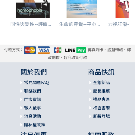
四. 結論
附錄一 教會如何回應同性戀運動／《時代論壇》報道
同性與變性--評價...
生命的尊貴--平心...
力挽狂潮--席
附錄二 反思教會內性與道德的爭議
一. 「基恩之家」對「刻不容緩」之回應／基恩之家
二. 消除性傾向歧視才是教會刻不容緩的工作／胡露茜
三. 道德恐慌與性別教育／小仙
付款方式：
傳真刷卡、虛擬轉帳、郵
迴響一 倫理， 關懷， 聲音， 行動／蔡元雲
政劃撥、超商取貨付款
迴響二 矯枉何必過正／蔡志森
關於我們
商品快訊
常見問題FAQ
全館新品
聯絡我們
館長推薦
門市資訊
禮品專區
徵人啟事
校園書饗
消息活動
即將登場
隱私權政策
注目優惠
訂閱服務