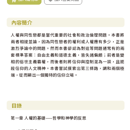
內容簡介
人權與同性戀都是當代重要的社會和政治倫理問題。本書將
兩者相提並論，因為同性戀者的權利或人權應有多少，正是
激烈爭論中的問題。然而本書卻認為對這等問題通常有的兩
套標準答案：自由主義和道德主義，皆失諸偏頗；前者是變
相的俗世主義霸權，而後者則將信仰與控制混為一談，且扼
殺信仰的人文精神。本書嘗試摸索出第三條路，調和兩個極
端，從而顯出一個獨特的信仰立場。
目錄
第一章 人權的基礎——哲學和神學的反思