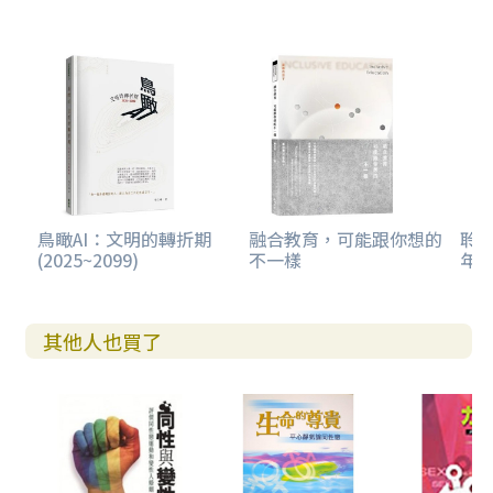
2. 是時候設立「反性保守歧現法案」
四. 教會應聆聽前線群體的聲音
第六章 從倫理學角度看同性戀
一. 相對主義與同性戀問題
二. 反對同性戀不合時宜？
三. 愛甚麼人不重要？
四. 反對同性戀等於不寬容？
五. 同性戀是先天的又如何？
鳥瞰AI：文明的轉折期
融合教育，可能跟你想的
聆聽
(2025~2099)
不一樣
年
六. 正常與變態
七. 建基於經驗而不是教條的倫理更優勝？
八. 反對同性戀者不人道？
九. 自我表達的自由是否絕對？
其他人也買了
十. 小結
第七章 從神學角度看同性戀
一. 神本倫理與人本倫理的張力
二. 神本倫理的要旨
三. 面對同志運動