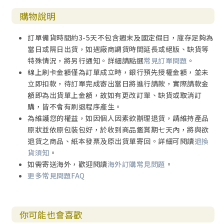
五. 平等人權＝反歧視法例？
購物說明
六. 應否支持反同性戀歧視法例？
七. 反性傾向歧視的教育？
訂單備貨時間約3-5天不包含週末及國定假日，庫存足夠為
八. 總結
當日或隔日出貨，如遇廠商調貨時間延長或絕版、缺貨等
特殊情況，將另行通知。詳細請點選
常見訂單問題
。
第五章 再論教會內性與道德的爭議
線上刷卡金額僅為訂單成立時，銀行預先授權金額，並未
一. 請不要迴避性道德的問題
立即扣款，待訂單完成寄出當日將進行請款，實際請款金
1. 性傾向：自由主義者的詞彙選擇
額即為出貨單上金額，故如有更改訂單、缺貨或取消訂
2. 倫理系統不一致
購，皆不會有刷退程序產生。
3. 甚麼性行為才是不道德？
為維護您的權益，如因個人因素欲辦理退貨，請維持產品
原狀並依原包裝包好，於收到商品鑑賞期七天內，將與欲
二. 請勿混淆不同問題
退貨之商品、紙本發票及原出貨單寄回。詳細可閱讀
退換
1. 政府特別照顧某群體的原則何在？
貨須知
。
2. 誰才應受保護？
如需寄送海外，歡迎閱讀
海外訂購常見問題
。
3. 「道德判斷」豈同「歧視」？
更多常見問題FAQ
4. 同志神學受時代精神洗腦
三. 請勿無限上綱！
你可能也會喜歡
1. 所有敵人的敵人都是朋友？