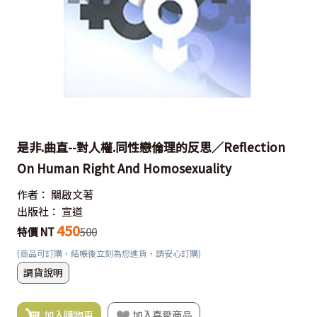
是非.曲直--對人權.同性戀倫理的反思／Reflection
On Human Right And Homosexuality
作者：
關啟文著
出版社：
宣道
450
特價 NT
500
(商品可訂購，結帳後立刻為您進貨，請安心訂購)
調貨說明
加入購物車
加入喜愛商品