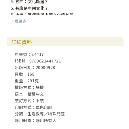
4. 五四：文化斷層？
5. 甚麼是中國文化？
6. 小結：基督教與中國文化的啟蒙
看更多
三. 教會的承擔
1. 建立全面和適切的信仰立場
詳細資料
2. 抗爭可以是一種屬靈氣質
原書號：E4417
四. 總結
ISBN：9789622447721
出版日期：20000928
第三章 宗教團體辦學與反歧視法案(與趙善榮合著)
頁數：168
一. 甚麼是法例應禁止的歧視？
重量：291克
二. 宗教學校應受禁制嗎？
排版方式：橫排
三. 平等機會與宗教自由
語言：繁體中文
裝訂方式：平裝
第四章 人權與反性傾向歧視
印刷方式：單色印刷
一. 我是否患了同性戀恐懼症（homophobia）？
分類：生活教導／特殊問題
二. 甚麼是「性傾向」？
適用對象：適用所有人
三. 要整體地了解同志運動
四. 甚麼叫「歧視同性戀」？