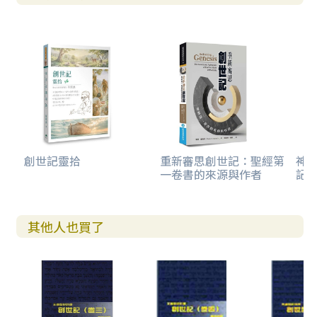
創世記靈拾
重新審思創世記：聖經第
神
一卷書的來源與作者
記的
其他人也買了