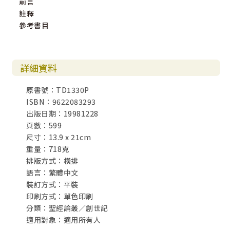
前言
註釋
參考書目
詳細資料
原書號：TD1330P
ISBN：9622083293
出版日期：19981228
頁數：599
尺寸：13.9 x 21cm
重量：718克
排版方式：橫排
語言：繁體中文
裝訂方式：平裝
印刷方式：單色印刷
分類：聖經論叢／創世記
適用對象：適用所有人