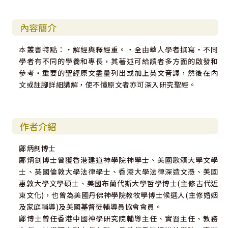
內容簡介
本叢書特點：‧解經與釋經重。‧全由華人學者撰寫‧不同
學者有不同的學養和專長，其著述可給讀者多方面的啟發和
參考‧重要的聖經原文盡量列出或加上英文音譯，然後在內
文或註腳詳細講解，使不懂原文者亦可深入研究聖經。
作者介紹
鄺炳釗博士
鄺炳釗博士曾獲香港建道神學院神學士、美國歌頌大學文學
士、英國倫敦大學法律學士、香港大學法律深造文憑、美國
惠敦大學文學碩士、美國布蘭代斯大學哲學博士(主修古代近
東文化)，也曾為美國丹佛神學院教牧學博士候選人(主修婚姻
及家庭輔導)及美國基督徒輔導員協會會員。
鄺博士曾任香港中國神學研究院輔導主任、實習主任、教務