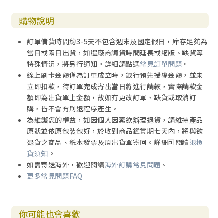
購物說明
訂單備貨時間約3-5天不包含週末及國定假日，庫存足夠為
當日或隔日出貨，如遇廠商調貨時間延長或絕版、缺貨等
特殊情況，將另行通知。詳細請點選
常見訂單問題
。
線上刷卡金額僅為訂單成立時，銀行預先授權金額，並未
立即扣款，待訂單完成寄出當日將進行請款，實際請款金
額即為出貨單上金額，故如有更改訂單、缺貨或取消訂
購，皆不會有刷退程序產生。
為維護您的權益，如因個人因素欲辦理退貨，請維持產品
原狀並依原包裝包好，於收到商品鑑賞期七天內，將與欲
退貨之商品、紙本發票及原出貨單寄回。詳細可閱讀
退換
貨須知
。
如需寄送海外，歡迎閱讀
海外訂購常見問題
。
更多常見問題FAQ
你可能也會喜歡