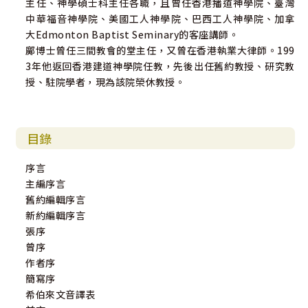
主任、神學碩士科主任各職，且曾任香港播道神學院、臺灣
中華福音神學院、美國工人神學院、巴西工人神學院、加拿
大Edmonton Baptist Seminary的客座講師。
鄺博士曾任三間教會的堂主任，又曾在香港執業大律師。199
3年他返回香港建道神學院任教，先後出任舊約教授、研究教
授、駐院學者，現為該院榮休教授。
目錄
序言
主編序言
舊約編輯序言
新約編輯序言
張序
曾序
作者序
簡寫序
希伯來文音譯表