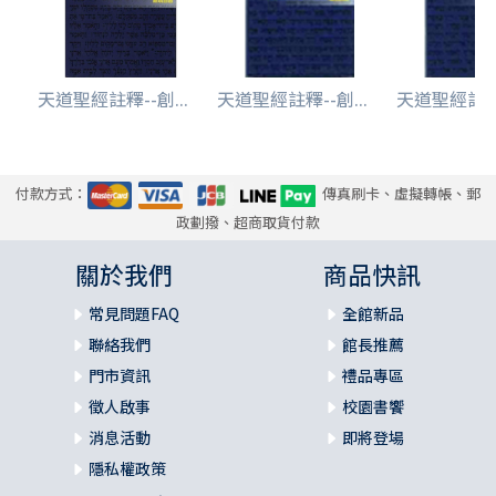
天道聖經註釋--創...
天道聖經註釋--創...
天道聖經註釋-
付款方式：
傳真刷卡、虛擬轉帳、郵
政劃撥、超商取貨付款
關於我們
商品快訊
常見問題FAQ
全館新品
聯絡我們
館長推薦
門市資訊
禮品專區
徵人啟事
校園書饗
消息活動
即將登場
隱私權政策