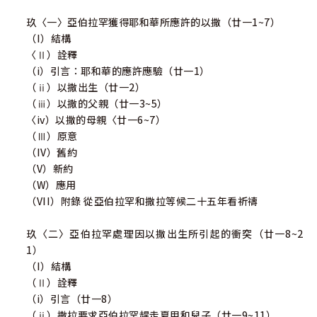
玖〈一〉亞伯拉罕獲得耶和華所應許的以撒（廿一1~7）
（I）結構
〈Ⅱ）詮釋
（i）引言：耶和華的應許應驗（廿一1）
（ⅱ）以撒出生（廿一2）
（ⅲ）以撒的父親（廿一3~5）
〈iv）以撒的母親〈廿一6~7）
（Ⅲ）原意
（IV）舊約
（V）新約
（W）應用
（VII）附錄 從亞伯拉罕和撒拉等候二十五年看祈禱
玖〈二〉亞伯拉罕處理因以撒出生所引起的衝突（廿一8~2
1）
（I）結構
（Ⅱ）詮釋
（i）引言（廿一8）
（ⅱ）撒拉要求亞伯拉罕趕走夏甲和兒子（廿一9~11）