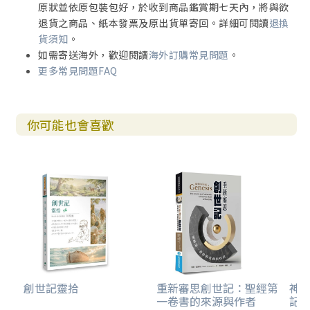
原狀並依原包裝包好，於收到商品鑑賞期七天內，將與欲
（Ⅲ）原意
退貨之商品、紙本發票及原出貨單寄回。詳細可閱讀
退換
（IV）舊約
貨須知
。
（V）新約
如需寄送海外，歡迎閱讀
海外訂購常見問題
。
（Vl）應用
更多常見問題FAQ
（VII）附錄
（一）從亞伯拉罕獻以撒，看創世記「信心」的真義
（二）從亞伯拉罕獻以撒，看智慧的開端
你可能也會喜歡
（三）從亞伯拉罕獻以撒，看如何面對失去親友
（四）一個令人想起以撒的故事
（五）從亞伯拉罕遵從上帝吩咐獻以撒，看如何分辨甚麼是
上帝的吩咐
拾 亞伯蘭兄弟拿鶴的家譜（廿二20~24）
（I）結構
（Ⅱ）詮釋
（i）轉接〈廿二20a〉
（ⅱ）拿鶴與密迦的兒子〈廿二20b~23〉
創世記靈拾
重新審思創世記：聖經第
神
一卷書的來源與作者
記的
（ⅲ）拿鶴與流瑪的兒子〈廿二24〉