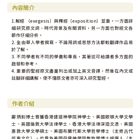
內容簡介
1.解經 （exegesis）與釋經（exposition）並重。一方面詳
細研究原文詞、時代背景及有關資料，另一方面也對經文各
節作仔細分析。
2. 全由華人學者撰寫，不論用詞或思想方法都較翻譯作品易
於了解。
3. 不同學者有不同的學養和專長，其著述可給讀者多方面的
啟發和參考。
4. 重要的聖經原文盡量列出或加上英文音譯，然後在內文或
註腳詳細講解，使不懂原文者亦可深入研究聖經。
作者介紹
鄺炳釗博士曾獲香港建道神學院神學士、美國歌頓大學文學
士、英國倫敦大學法律學士、香港大學法律深造文憑、美國
惠敦大學文學碩士、美國布蘭代斯大學哲學博士（主修古代
近東文化），也曾為美國丹佛神學院教牧學博士候選人（主