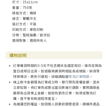
尺寸：15x21cm
（v）亞比米勒和亞伯拉罕分手（廿一32~34）
重量：750克
（Ⅲ）原意
排版方式：橫排
（IV）舊約
語言：繁體中文
（V）新約
裝訂方式：平裝
（Vl）應用
印刷方式：單色印刷
（VII）附錄
分類：聖經論叢／創世記
（一）舊約中的非利士
適用對象：適用所有人
（二）考古學中的非利士
玖〈四〉亞伯拉罕獻以撒（廿二1~19）
購物說明
（I）結構
（Ⅱ）詮釋
訂單備貨時間約3-5天不包含週末及國定假日，庫存足夠為
（i）開場（廿二la）
當日或隔日出貨，如遇廠商調貨時間延長或絕版、缺貨等
（ⅱ）上帝吩咐亞伯拉罕獻以撒廿二1b~2）
特殊情況，將另行通知。詳細請點選
常見訂單問題
。
（ⅲ）預備起行（廿二3）
線上刷卡金額僅為訂單成立時，銀行預先授權金額，並未
（iv）抵達山腳（廿二4~6a）
立即扣款，待訂單完成寄出當日將進行請款，實際請款金
〈v）前往山頂（廿二6b~8）
額即為出貨單上金額，故如有更改訂單、缺貨或取消訂
（vi）預備獻祭（廿二9~10）
購，皆不會有刷退程序產生。
（vii）上帝的使者阻止亞伯拉罕獻以撒（廿二11~18）
為維護您的權益，如因個人因素欲辦理退貨，請維持產品
（vⅲ〉結束（廿二19）