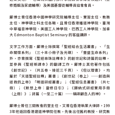
修婚姻及家庭輔導）及美國基督徒輔導員協會會員。
鄺博士曾任香港中國神學研究院輔導主任、實習主任、教務
主任、神學碩士科主任各職，且曾任香港播道神學院、臺灣
中華福音神學院、美國工人神學院、巴西工人神學院、加拿
大 Edmonton Baptist Seminary 的客座講師。
文字工作方面，鄺博士除撰寫「聖經結合生活叢書」、「生
命關懷系列」（三十本小冊子及光碟）、「豐盛生命系列」
外，亦曾撰寫《聖經串珠註釋本》的創世記和詩篇的註釋，
並參與《聖經新譯本》的翻譯工作。鄺博士其他著作包括
《創世記》，（共五卷、接近三千頁）、《但以理書》，均
屬於「天道聖經註釋」叢書；《創世記（卷上）──創造與
拯救的上帝》「明道研經叢書」；《聖經信息叢書》（共七
冊）；《默想上帝：靈修日引》；《歸納式研經實用手冊
（上冊）》；詩篇（一至二十篇）──稱頌顧念人的神》。
鄺博士曾任三間教會的堂主任，又曾在香港執業大律師。199
3年他返回香港建道神學院任教，先後出任舊約教授、研究教