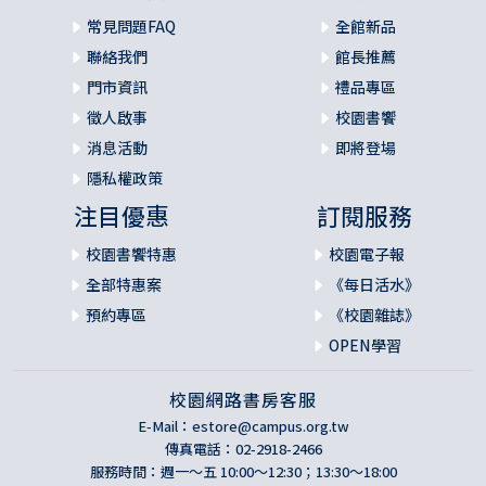
（Vl）應用
常見問題FAQ
全館新品
（VII）附錄
聯絡我們
館長推薦
從亞伯拉罕購買墳地，看埋葬死人的意義
門市資訊
禮品專區
徵人啟事
校園書饗
拾貳 亞伯蘭為兒子以撒娶妻（廿四1~67）
消息活動
即將登場
（I）結構
（Ⅱ）詮釋
隱私權政策
（i）亞伯拉罕吩咐僕人為以撒娶妻（廿四1~9）
注目優惠
訂閱服務
（ⅱ）亞伯拉罕的僕人遇見利百加〈廿四10~28）
（ⅲ）亞伯拉罕的僕人和拉班談判〈廿四29~61）
校園書饗特惠
校園電子報
（ⅲa）佈局（廿四29~33）
全部特惠案
《每日活水》
（ⅲb）提親（廿四34~49）
預約專區
《校園雜誌》
〈ⅲc）接納（廿四50~53）
OPEN學習
（ⅲd）起行（廿四54~61）
（iv）亞伯拉罕的僕人把利百加交給以撒作妻子（廿四62~6
校園網路書房客服
7）
（Ⅲ）原意
E-Mail：
estore@campus.org.tw
（IV）舊約
傳真電話：02-2918-2466
服務時間：週一～五 10:00～12:30；13:30～18:00
（V）新約