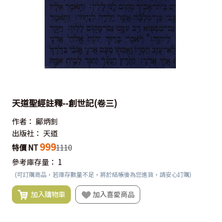
天道聖經註釋--創世記(卷三)
作者：
鄺炳釗
出版社：
天道
999
特價 NT
1110
參考庫存量：
1
(可訂購商品，若庫存數量不足，將於結帳後為您進貨，請安心訂購)
加入購物車
加入喜愛商品