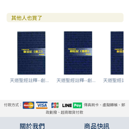
（Ⅲ）原意
（IV）舊約
（V）新約
其他人也買了
（Vl）應用
拾壹 亞伯蘭的妻子撒拉逝世、埋葬（廿三1~20）
（I）結構
（Ⅱ）詮釋
（i）引言（廿三1）
（ⅱ）撒拉逝世（廿三2）
（ⅲ）亞伯拉罕和赫人商議購買墳地〈廿三3~15）
（ⅲa）第一輪談判（廿三3~6）
天道聖經註釋--創...
天道聖經註釋--創...
天道聖經註釋-
（ⅲb）第二輪談判（廿三7~11）
（ⅲc）第三輪談判（廿三12~15）
（iv）亞伯拉罕向赫人購買墳地（廿三16~18）
（v）埋葬撒拉（廿三19）
付款方式：
傳真刷卡、虛擬轉帳、郵
（vi）結束（廿三20）
政劃撥、超商取貨付款
（Ⅲ）原意
（IV）舊約
關於我們
商品快訊
（V）新約