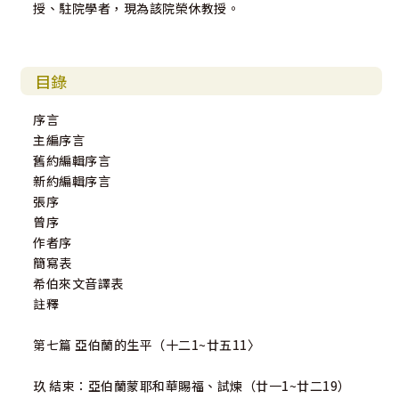
授、駐院學者，現為該院榮休教授。
目錄
序言
主編序言
舊約編輯序言
新約編輯序言
張序
曾序
作者序
簡寫表
希伯來文音譯表
註釋
第七篇 亞伯蘭的生平（十二1~廿五11〉
玖 結束：亞伯蘭蒙耶和華賜福、試煉（廿一1~廿二19）