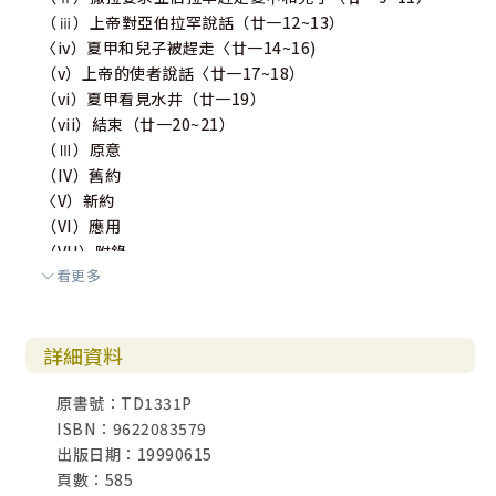
（ⅲ）上帝對亞伯拉罕說話（廿一12~13）
〈iv）夏甲和兒子被趕走〈廿一14~16)
（v）上帝的使者說話〈廿一17~18）
（vi）夏甲看見水井（廿一19）
（vii）結束（廿一20~21）
（Ⅲ）原意
（IV）舊約
〈V）新約
（VI）應用
（VII）附錄
看更多
從亞伯拉罕在本章的表現，看如何面對失敗
玖〈三〉亞伯拉罕和亞比米勒結盟（廿一22~34）
詳細資料
（I）結構
（Ⅱ）詮釋
原書號：TD1331P
（i）亞比米勒要求亞伯拉罕立約（廿一22~23）
ISBN：9622083579
（ⅱ）亞伯拉罕答允和亞比米勒立約（廿一24）
出版日期：19990615
（ⅲ）插曲：亞伯拉罕投訴亞比米勒〈廿一25~26）
頁數：585
（iv）亞伯拉罕和亞比米勒立約（廿一27~31）