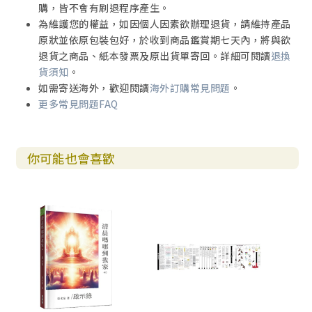
購，皆不會有刷退程序產生。
為維護您的權益，如因個人因素欲辦理退貨，請維持產品
原狀並依原包裝包好，於收到商品鑑賞期七天內，將與欲
退貨之商品、紙本發票及原出貨單寄回。詳細可閱讀
退換
貨須知
。
如需寄送海外，歡迎閱讀
海外訂購常見問題
。
更多常見問題FAQ
你可能也會喜歡