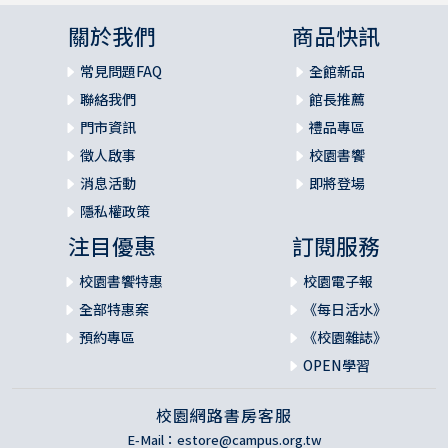
關於我們
商品快訊
常見問題FAQ
全館新品
聯絡我們
館長推薦
門市資訊
禮品專區
徵人啟事
校園書饗
消息活動
即將登場
隱私權政策
注目優惠
訂閱服務
校園書饗特惠
校園電子報
全部特惠案
《每日活水》
預約專區
《校園雜誌》
OPEN學習
校園網路書房客服
E-Mail：
estore@campus.org.tw