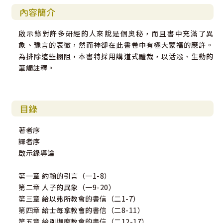
內容簡介
啟示錄對許多研經的人來說是個奧秘，而且書中充滿了異
象、豫言的表徵，然而神卻在此書卷中有極大蒙福的應許。
為排除這些攔阻，本書特採用講道式體裁，以活潑、生動的
筆觸註釋。
目錄
著者序
譯者序
啟示錄導論
第一章 約翰的引言（一1-8）
第二章 人子的異象（一9-20）
第三章 給以弗所教會的書信（二1-7）
第四章 給士每拿教會的書信（二8-11）
第五章 給別​​迦摩教會的書信（二12-17）