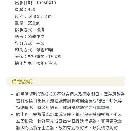
出版日期：19950410
頁數：420
尺寸：14.8 x 21cm
重量：550克
排版方式：橫排
語言：繁體中文
裝訂方式：平裝
印刷方式：單色印刷
分類：聖經論叢／啟示錄
適用對象：適用所有人
購物說明
訂單備貨時間約3-5天不包含週末及國定假日，庫存足夠為
當日或隔日出貨，如遇廠商調貨時間延長或絕版、缺貨等
特殊情況，將另行通知。詳細請點選
常見訂單問題
。
線上刷卡金額僅為訂單成立時，銀行預先授權金額，並未
立即扣款，待訂單完成寄出當日將進行請款，實際請款金
額即為出貨單上金額，故如有更改訂單、缺貨或取消訂