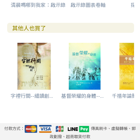
清晨嗎哪到我家：啟示錄
啟示錄圖表卷軸
探
其他人也買了
字裡行間--細讀創...
基督榮耀的身體--...
千禧年論簡介-
付款方式：
傳真刷卡、虛擬轉帳、郵
政劃撥、超商取貨付款