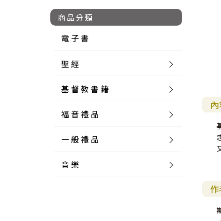
商品分類
電 子 書
聖 經
基 督 教 書 籍
新 舊 約 聖 經
內
福 音 禮 品
簡 體 聖 經
聖 經 論 叢
和 合 本
一 般 禮 品
英 文 聖 經
神 學 類
福 音 飾 品 配 件
和 合 本 標 點
參 考 書 工 具 書
音 樂
外 文 聖 經
實 踐 神 學
福 音 家 飾 用 品
一 般 卡 片
新 標 點 和 合 本
K J V
摩 西 五 經
系 統 神 學
福 音 項 鍊
讀 經 法
作
中 外 文 聖 經
教 會 歷 史
福 音 生 活 雜 貨
一 般 文 具
詩 本 樂 譜
和 合 本 修 訂 版
E S V
歷 史 書
神 、 創 造
宣 教 差 傳
福 音 耳 環 / 耳 夾
福 音 桌 飾 品
萬 用 卡
釋 經 法
創 世 記
註 釋 本 聖 經
生 命 造 就
福 音 食 器 廚 房
食 器 廚 房
C D
現 代 中 文 譯 本
G N B
和 合 本 / N I V
舊 約 註 釋
基 督
社 會 參 與
歷 史
福 音 手 環 / 手 鍊
福 音 布 軸 掛 畫
福 音 服 飾 布 品
貼 紙
日 記 . 筆 記
音 樂 叢 書
聖 經 概 論
出 埃 及 記
約 書 亞 記