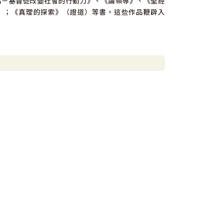
點－基督徒改變社會的行動力》、《論領導》、《聖經
）；《真理的探索》（證道）等書。這些作品鞭辟入