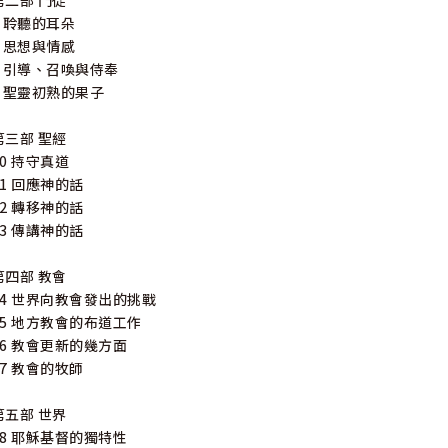
第二部 門徒
6 聆聽的耳朵
7 思想與情感
8 引導、召喚與侍奉
9 聖靈初熟的果子
第三部 聖經
10 持守真道
11 回應神的話
12 轉移神的話
13 傳講神的話
第四部 教會
14 世界向教會發出的挑戰
15 地方教會的布道工作
16 教會更新的幾方面
17 教會的牧師
第五部 世界
18 耶穌基督的獨特性