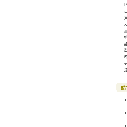
I
尺
購