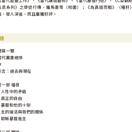
《當代聖靈工作》、《當代講道藝術》、《當代基督門徒》、《C型觀
信息系列》之使徒行傳、羅馬書等（校園）；《為真道而戰》（種籽
裏、發人深省，而且屢獲好評。
錄
簡寫一覽
當代叢書總序
序
引言：過去與現在
第一部 福音
1 人性中的矛盾
2 真正的自由
3 基督和他的十架
4 主的復活與我們的關係
5 耶穌基督是主