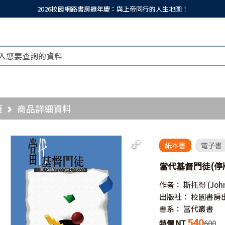
2026校園網路書房週年慶：與上帝同行的人生地圖！
頁
商品詳細資料
紙本書
電子書
當代基督門徒(停版)／
作者：
斯托得
(Joh
出版社：
校園書房
書系：
當代叢書
540
特價 NT
600