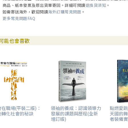
商品、紙本發票及原出貨單寄回。詳細可閱讀
退換貨須知
。
如需寄送海外，歡迎閱讀
海外訂購常見問題
。
更多常見問題FAQ
可能也會喜歡
會在職場(平裝二版)：
領袖的養成：認識領導力
點燃愛跳
徒轉化社會的秘訣
發展的課題與歷程(全新
天國的舞
增訂版)
者裝備實