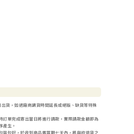
日出貨，如遇廠商調貨時間延長或絕版、缺貨等特殊
待訂單完成寄出當日將進行請款，實際請款金額即為
序產生。
包裝包好，於收到商品鑑賞期七天內，將與欲退貨之