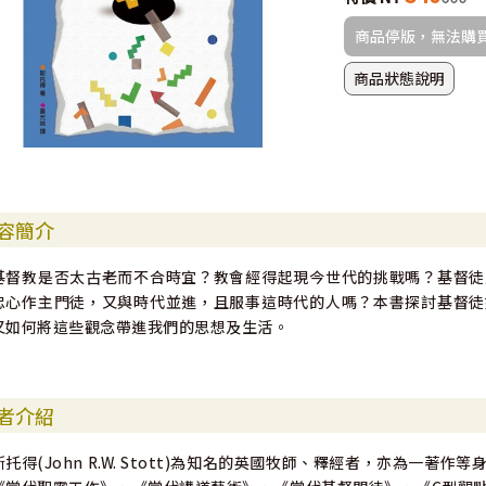
商品停版，無法購
商品狀態說明
容簡介
基督教是否太古老而不合時宜？教會經得起現今世代的挑戰嗎？基督徒
忠心作主門徒，又與時代並進，且服事這時代的人嗎？本書探討基督徒
又如何將這些觀念帶進我們的思想及生活。
者介紹
斯托得(John R.W. Stott)為知名的英國牧師、釋經者，亦為一