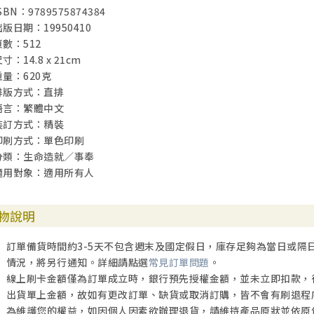
SBN：9789575874384
出版日期：19950410
頁數：512
寸：14.8 x 21cm
重量：620克
排版方式：直排
語言：繁體中文
裝訂方式：精裝
印刷方式：單色印刷
分類：生命造就／事奉
適用對象：適用所有人
物說明
訂單備貨時間約3-5天不包含週末及國定假日，庫存足夠為當日或隔
情況，將另行通知。詳細請點選
常見訂單問題
。
線上刷卡金額僅為訂單成立時，銀行預先授權金額，並未立即扣款，
出貨單上金額，故如有更改訂單、缺貨或取消訂購，皆不會有刷退程
為維護您的權益，如因個人因素欲辦理退貨，請維持產品原狀並依原