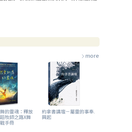
more
舞的靈魂：釋放
約拿書講壇－屬靈的事奉.
蹈牧師之路X舞
興起
戰手冊