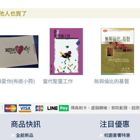
他人也買了
穌愛你(佈道小冊)
當代聖靈工作
無與倫比的基督
式：
傳真刷卡、虛擬轉帳、郵政劃撥、超商
商品快訊
注目優惠
全館新品
校園書饗特惠