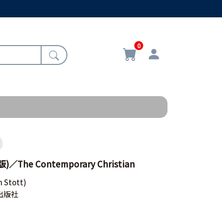
0
The Contemporary Christian
n Stott)
出版社