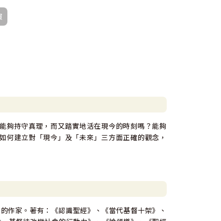
買
能夠持守真理，而又踏實地活在現今的時刻嗎？能夠
如何建立對「現今」及「未來」三方面正確的觀念，
著作等身的作家。著有：《認識聖經》、《當代基督十架》、