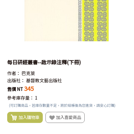
每日研經叢書--啟示錄注釋(下冊)
作者：
巴克萊
出版社：
基督教文藝出版社
345
售價 NT
參考庫存量：
1
(可訂購商品，若庫存數量不足，將於結帳後為您進貨，請安心訂購)
加入購物車
加入喜愛商品