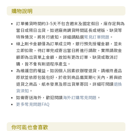
購物說明
訂單備貨時間約3-5天不包含週末及國定假日，庫存足夠為
當日或隔日出貨，如遇廠商調貨時間延長或絕版、缺貨等
特殊情況，將另行通知。詳細請點選
常見訂單問題
。
線上刷卡金額僅為訂單成立時，銀行預先授權金額，並未
立即扣款，待訂單完成寄出當日將進行請款，實際請款金
額即為出貨單上金額，故如有更改訂單、缺貨或取消訂
購，皆不會有刷退程序產生。
為維護您的權益，如因個人因素欲辦理退貨，請維持產品
原狀並依原包裝包好，於收到商品鑑賞期七天內，將與欲
退貨之商品、紙本發票及原出貨單寄回。詳細可閱讀
退換
貨須知
。
如需寄送海外，歡迎閱讀
海外訂購常見問題
。
更多常見問題FAQ
你可能也會喜歡