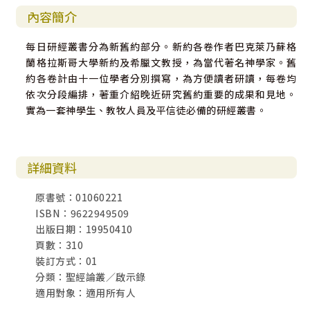
內容簡介
每日研經叢書分為新舊約部分。新約各卷作者巴克萊乃蘇格
蘭格拉斯哥大學新約及希臘文教授，為當代著名神學家。舊
約各卷計由十一位學者分別撰寫，為方便讀者研讀，每卷均
依次分段編排，著重介紹晚近研究舊約重要的成果和見地。
實為一套神學生、教牧人員及平信徒必備的研經叢書。
詳細資料
原書號：01060221
ISBN：9622949509
出版日期：19950410
頁數：310
裝訂方式：01
分類：聖經論叢／啟示錄
適用對象：適用所有人