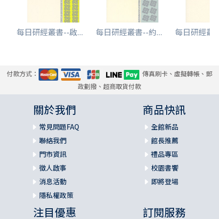
每日研經叢書--啟...
每日研經叢書--約...
每日研經叢書-
付款方式：
傳真刷卡、虛擬轉帳、郵
政劃撥、超商取貨付款
關於我們
商品快訊
常見問題FAQ
全館新品
聯絡我們
館長推薦
門市資訊
禮品專區
徵人啟事
校園書饗
消息活動
即將登場
隱私權政策
注目優惠
訂閱服務