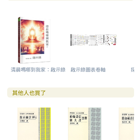
清晨嗎哪到我家：啟示錄
啟示錄圖表卷軸
探
其他人也買了