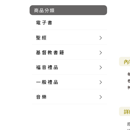
商品分類
電 子 書
聖 經
基 督 教 書 籍
新 舊 約 聖 經
內
福 音 禮 品
簡 體 聖 經
聖 經 論 叢
和 合 本
一 般 禮 品
英 文 聖 經
神 學 類
福 音 飾 品 配 件
和 合 本 標 點
參 考 書 工 具 書
音 樂
外 文 聖 經
實 踐 神 學
福 音 家 飾 用 品
一 般 卡 片
新 標 點 和 合 本
K J V
摩 西 五 經
系 統 神 學
福 音 項 鍊
讀 經 法
詳
中 外 文 聖 經
教 會 歷 史
福 音 生 活 雜 貨
一 般 文 具
詩 本 樂 譜
和 合 本 修 訂 版
E S V
歷 史 書
神 、 創 造
宣 教 差 傳
福 音 耳 環 / 耳 夾
福 音 桌 飾 品
萬 用 卡
釋 經 法
創 世 記
註 釋 本 聖 經
生 命 造 就
福 音 食 器 廚 房
食 器 廚 房
C D
現 代 中 文 譯 本
G N B
和 合 本 / N I V
舊 約 註 釋
基 督
社 會 參 與
歷 史
福 音 手 環 / 手 鍊
福 音 布 軸 掛 畫
福 音 服 飾 布 品
貼 紙
日 記 . 筆 記
音 樂 叢 書
聖 經 概 論
出 埃 及 記
約 書 亞 記