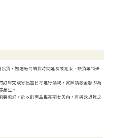
日出貨，如遇廠商調貨時間延長或絕版、缺貨等特殊
待訂單完成寄出當日將進行請款，實際請款金額即為
序產生。
包裝包好，於收到商品鑑賞期七天內，將與欲退貨之