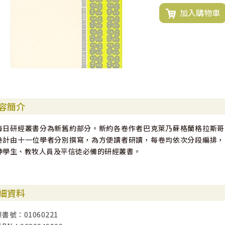
加入購物車
容簡介
每日研經叢書分為新舊約部分。新約各卷作者巴克萊乃蘇格蘭格拉斯哥
卷計由十一位學者分別撰寫，為方便讀者研讀，每卷均依次分段編排，
神學生、教牧人員及平信徒必備的研經叢書。
細資料
原書號：01060221