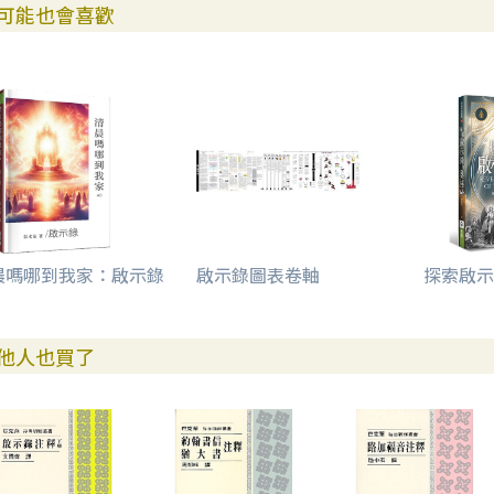
可能也會喜歡
晨嗎哪到我家：啟示錄
啟示錄圖表卷軸
探索啟示
他人也買了