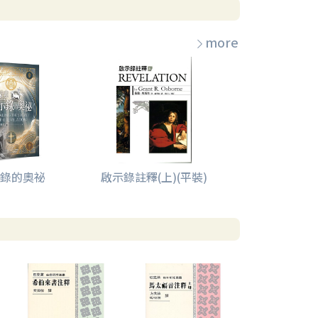
more
錄的奧祕
啟示錄註釋(上)(平裝)