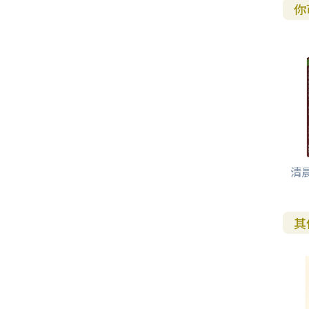
其 他 中 外 文 聖 經
新 約 歷 史 書
青 少 年
靈 恩
研 經 材 料
詩 、 散 文
福 音 包 裝 用 品
聖 經 故 事
約 拿 書
約 翰 福 音
加 拉 太 書
雅 各 書
啟 示 錄
信 徒 神 學
你
福 音 明 信 片 . 書 籤
成 人
教 育
兒 童 教 材
劇 本 遊 戲
福 音 文 具 雜 貨
聖 經 神 學
彌 迦 書
以 弗 所 書
彼 得 前 書
使 徒 行 傳
靈 界
福 音 季 節 卡
職 業
文 字 工 作
青 少 年 教 材
兒 童 故 事 C D
偽 經 次 經
那 鴻 書
腓 立 比 書
彼 得 後 書
福 音 小 禮 卡
特 殊 問 題
小 組 教 會
幼 稚 教 材
畫 冊
哈 巴 谷 書
歌 羅 西 書
約 翰 壹 、 貳 、 參 書
其 他 福 音 卡 片
生 活 教 導
成 人 教 材
西 番 雅 書
帖 撒 羅 尼 迦 前 後
猶 大 書
清
主 日 學 教 材
哈 該 書
提 摩 太 前 後
歸 納 法 研 經
撒 迦 利 亞 書
提 多 書
其
紙 品
瑪 拉 基 書
腓 利 門 書
教 牧 書 信