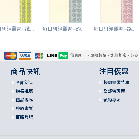
研經叢書--啟...
每日研經叢書--約...
每日研經叢書--路...
式：
傳真刷卡、虛擬轉帳、郵政劃撥、超商
商品快訊
注目優惠
全館新品
校園書饗特惠
館長推薦
全部特惠案
禮品專區
預約專區
校園書饗
即將登場