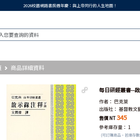
2026校園網路書房週年慶：與上帝同行的人生地圖！
頁
商品詳細資料
每日研經叢書--啟
作者：
巴克萊
出版社：
基督教文
345
售價 NT
參考庫存量：
1
(可訂購商品，若庫存