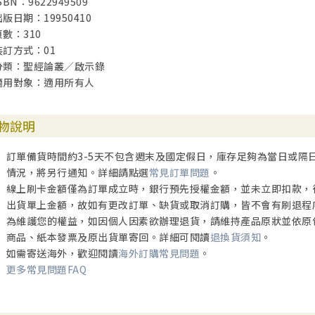
SBN：9622949509
出版日期：19950410
頁數：310
裝訂方式：01
分類：聖經論叢／啟示錄
適用對象：適用所有人
物說明
訂單備貨時間約3-5天不包含週末及國定假日，庫存足夠為當日或隔
情況，將另行通知。詳細請點選
常見訂單問題
。
線上刷卡金額僅為訂單成立時，銀行預先授權金額，並未立即扣款，
出貨單上金額，故如有更改訂單、缺貨或取消訂購，皆不會有刷退程
為維護您的權益，如因個人因素欲辦理退貨，請維持產品原狀並依原
商品、紙本發票及原出貨單寄回。詳細可閱讀
退換貨須知
。
如需寄送海外，歡迎閱讀
海外訂購常見問題
。
更多常見問題FAQ