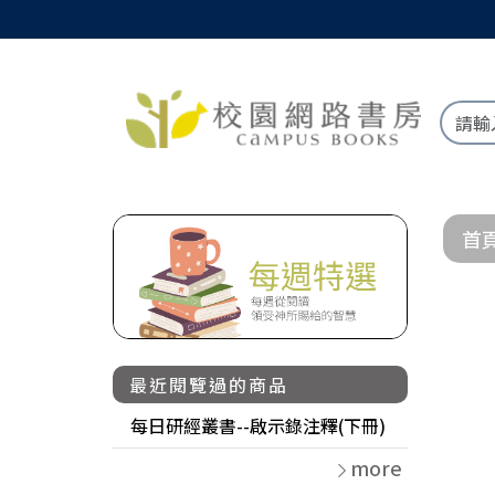
首
最近閱覽過的商品
每日研經叢書--啟示錄注釋(下冊)
more