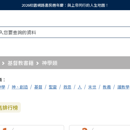
2026校園網路書房週年慶：與上帝同行的人生地圖！
基督教書籍
神學類
類：
神學
神、創造
基督
聖靈
救恩
人
末世
教義
護教學
售排行榜