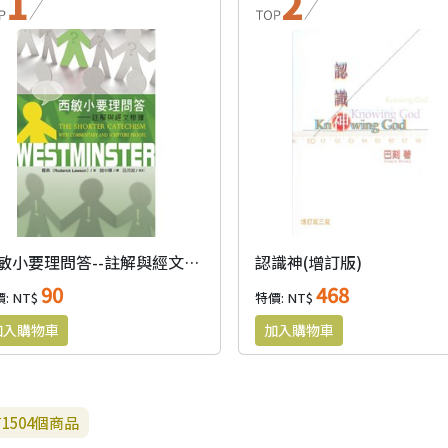
西敏小要理問答--註解與經文根據(原名:要理問答)
認識神(增訂版)
90
468
: NT$
特價: NT$
有
1504
個商品