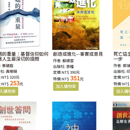
題的重量：基督信仰如何
創造或進化--事實或意見
死亡這
應人生最深切的提問
一步
作者:
蘇緋雲
:
張健庭
作者:
鄧
出版社:
恩福
社:
真哪噠
出版社:
定價:NT$ 390元
351
:NT$ 320元
定價:NT$
特價:NT$
元
253
:NT$
元
特價:NT$