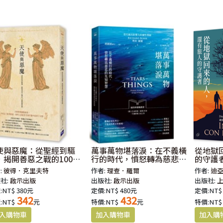
使與惡魔：從聖經到驅
萬事萬物堪落淚：在不義橫
從地獄
，揭開善惡之戰的100個
行的時代，憤怒轉為慈悲的
的守護
鍵問題
先知智慧
:
彼得．克里夫特
作者:
理查．羅爾
作者:
迪
社:
啟示出版
出版社:
啟示出版
出版社:
:NT$ 380元
定價:NT$ 480元
定價:NT$
342
432
:NT$
元
特價:NT$
元
特價:NT$