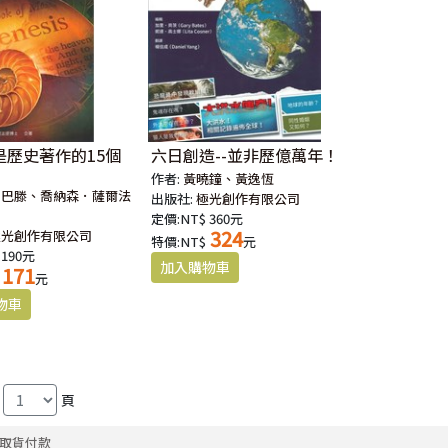
是歷史著作的15個
六日創造--並非歷億萬年！
作者:
黃曉鐘、黃逸恆
．巴滕、喬納森．薩爾法
出版社:
極光創作有限公司
定價:NT$ 360元
324
極光創作有限公司
特價:NT$
元
 190元
171
元
頁
取貨付款