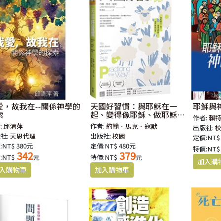
愛，故我在--關係神學的
天國好習慣：與耶穌在一
耶穌與
索
起、變得像耶穌、做耶穌做
作者:
賴
的事
:
邱清萍
作者:
約翰．馬克．寇默
出版社:
社:
天恩代理
出版社:
校園
定價:NT$
:NT$ 380元
定價:NT$ 480元
特價:NT$
342
379
:NT$
元
特價:NT$
元