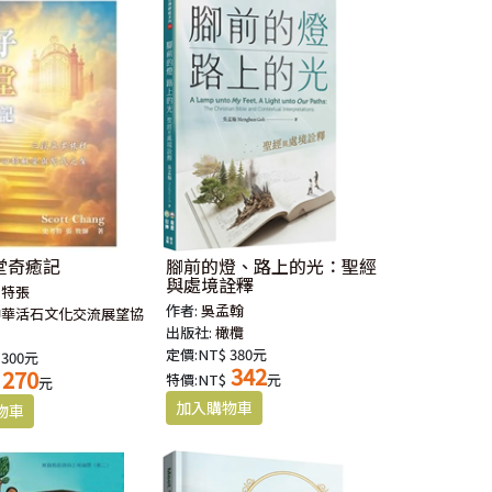
堂奇癒記
腳前的燈、路上的光：聖經
與處境詮釋
考特張
作者:
吳孟翰
中華活石文化交流展望協
出版社:
橄欖
定價:NT$ 380元
 300元
342
270
特價:NT$
元
元