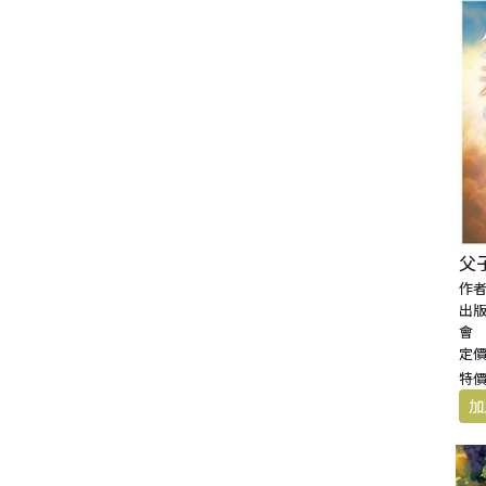
父
作者
出版
會
定價
特價