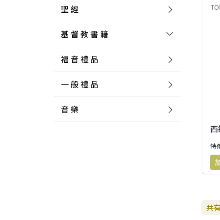
聖 經
基 督 教 書 籍
新 舊 約 聖 經
福 音 禮 品
簡 體 聖 經
聖 經 論 叢
和 合 本
一 般 禮 品
英 文 聖 經
神 學 類
福 音 飾 品 配 件
和 合 本 標 點
參 考 書 工 具 書
音 樂
外 文 聖 經
實 踐 神 學
福 音 家 飾 用 品
一 般 卡 片
新 標 點 和 合 本
K J V
摩 西 五 經
系 統 神 學
福 音 項 鍊
讀 經 法
中 外 文 聖 經
教 會 歷 史
福 音 生 活 雜 貨
一 般 文 具
詩 本 樂 譜
和 合 本 修 訂 版
E S V
歷 史 書
神 、 創 造
宣 教 差 傳
福 音 耳 環 / 耳 夾
福 音 桌 飾 品
萬 用 卡
釋 經 法
創 世 記
特價
註 釋 本 聖 經
生 命 造 就
福 音 食 器 廚 房
食 器 廚 房
C D
現 代 中 文 譯 本
G N B
和 合 本 / N I V
舊 約 註 釋
基 督
社 會 參 與
歷 史
福 音 手 環 / 手 鍊
福 音 布 軸 掛 畫
福 音 服 飾 布 品
貼 紙
日 記 . 筆 記
音 樂 叢 書
聖 經 概 論
出 埃 及 記
約 書 亞 記
選 摘 本
見 證 傳 記
福 音 文 具
傢 俱 燈 飾
新 譯 本
其 他 英 文 聖 經
和 合 本 / N K J V
新 約 註 釋
聖 靈
教 牧
中 國 歷 史
初 信 造 就
福 音 戒 指
福 音 壁 掛 框 匾
福 音 鐘 錶 類
福 音 收 納 瓶 罐
明 信 片 . 書 籤
鉛 筆 袋 盒
杯 盤 壺 碗
詩 歌 本 譜
中 文 詩 歌 演 唱 C D
聖 經 史 地
利 未 記
士 師 記
共
福 音 佈 道
福 音 卡 片
新 漢 語 譯 本
新 標 點 和 合 本 / K J V
智 慧 詩 歌 書
救 恩
其 它 團 契
外 國 歷 史
禱 告
福 音 見 證
福 音 胸 針 / 別 針
福 音 相 框
福 音 磁 鐵
福 音 食 品 / 飲 品
福 音 資 料 夾 袋
筆 類
食 品
節 慶 樂 譜
外 文 詩 歌 演 唱 C D
聖 經 歷 史
民 數 記
路 得 記
輔 導
馬 克 杯 / 咖 啡 杯