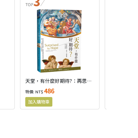
天堂，有什麼好期待?：再思復活、終末，與教會的大使命
死亡神學
486
46
特價: NT$
特價: NT$