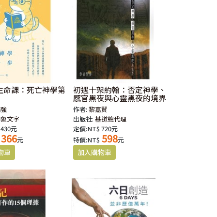
生命課：死亡神學第
初遇十架約翰：否定神學、
感官黑夜與心靈黑夜的境界
瑞強
作者:
黎嘉賢
印象文字
出版社:
基道總代理
 430元
定價:NT$ 720元
366
598
元
特價:NT$
元