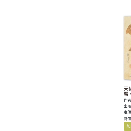
生 活 教 導
教 會 儀 式 用 品
新 普 及 譯 本
新 標 點 和 合 本 / N R S V
大 先 知 書
人
派 別
靈 修
生 活 見 證
佈 道 講 章
福 音 匙 圈 / 吊 飾
十 字 架
福 音 雜 貨 禮 品
福 音 杯 款 / 茶 壺
福 音 辦 公 用 品
福 音 受 洗 卡 片
證 件 用 品
福 音 演 奏 C D
聖 經 地 理
申 命 記
撒 母 耳 上 下
約 伯 記
醫 治
茶 杯 / 茶 具
專 題 論 述
福 音 包 夾 類
當 代 譯 本
和 合 本 修 訂 版 / E S V
小 先 知 書
末 世
異 端
培 靈
傳 記
單 張
倫 理
福 音 服 飾 配 件
福 音 掛 飾
福 音 遊 戲 品
福 音 食 器 / 鍋 具
福 音 書 寫 用 品
福 音 生 日 卡 片
雜 文 紙 品
節 慶 C D
新 約 歷 史
列 王 記 上 下
詩 篇
以 賽 亞 書
倫 理 學
福 音 馬 克 杯 / 咖 啡 杯
餐 具 / 鍋 具
教 會
其 他 中 文 聖 經
現 代 中 文 譯 本 / T E V
四 福 音 書
教 義
文 獻 信 條
事 奉
見 證
小 冊
交 友
福 音 其 他 飾 品 配 件
福 音 水 晶
福 音 3 C 電 器
福 音 證 件 用 品
福 音 萬 用 卡 片
辦 公 用 品
信 息 . 見 證 C D
聖 經 人 物
歷 代 志 上 下
箴 言
耶 利 米 書
何 西 阿 書
福 音 保 溫 瓶 / 隨 身 瓶
保 溫 瓶 / 隨 行 杯
訓 練 材 料
新 譯 本 / E S V
保 羅 書 信
護 教 學
與 其 它 宗 教
講 章
佈 道 工 作
婚 姻
講 道
福 音 座 台 盒 用 品
福 音 香 氛 美 妝 保 養
福 音 筆 記 手 冊
福 音 謝 卡 / 邀 請 卡 / 慰 問
年 月 曆 . 日 誌
影 音 軟 體
登 山 寶 訓
以 斯 拉 記
傳 道 書
耶 利 米 哀 歌
約 珥 書
馬 太 福 音
福 音 玻 璃 杯 / 水 杯
卡
文 藝 類
新 譯 本 / N I V
普 通 書 信
神 學 專 題
教 會 復 興
其 它
福 音 叢 書
家 庭
管 家 職 份
小 組 材 料
福 音 抱 枕 / 套
福 音 春 聯
福 音 文 具 紙 品
兒 童 故 事 C D
耶 穌 生 平 與 教 訓
尼 希 米 記
雅 歌
以 西 結 書
阿 摩 司 書
馬 可 福 音
羅 馬 書
福 音 茶 壺 / 水 壺
福 音 金 句 盒 卡
新 普 及 譯 本 / N L T
其 他 書 信
其 它
台 灣 歷 史
文 選
兒 童
崇 拜 、 儀 式
工 作 訓 練
小 說 故 事
福 音 年 日 誌 曆
聖 經 文 學
以 斯 帖 記
但 以 理 書
俄 巴 底 亞 書
路 加 福 音
哥 林 多 前 後
希 伯 來 書
其 他 福 音 杯 壺 款 及 周 邊
天
福 音 貼 紙
魔
關
其 他 中 外 文 聖 經
新 約 歷 史 書
青 少 年
靈 恩
研 經 材 料
詩 、 散 文
福 音 包 裝 用 品
聖 經 故 事
約 拿 書
約 翰 福 音
加 拉 太 書
雅 各 書
啟 示 錄
信 徒 神 學
作者
福 音 明 信 片 . 書 籤
出版
定價
成 人
教 育
兒 童 教 材
劇 本 遊 戲
福 音 文 具 雜 貨
聖 經 神 學
彌 迦 書
以 弗 所 書
彼 得 前 書
使 徒 行 傳
靈 界
特價
福 音 季 節 卡
職 業
文 字 工 作
青 少 年 教 材
兒 童 故 事 C D
偽 經 次 經
那 鴻 書
腓 立 比 書
彼 得 後 書