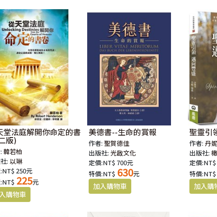
天堂法庭解開你命定的書
美德書--生命的賞報
聖靈引
二版)
作者:
聖賀德佳
作者:
丹
:
韓若柏
出版社:
光啟文化
出版社:
社:
以琳
定價:NT$ 700元
定價:NT$
630
:NT$ 250元
特價:NT$
元
特價:NT$
225
:NT$
元