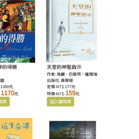
神的得勝
天堂的神聖啟示
特
作者:
瑪麗．巴斯特、羅爾瑞
校園
出版社:
真哪噠
 1300元
定價:NT$ 177元
1170
159
元
特價:NT$
元