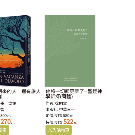
回來的人，還有旅人
他將一切都更新了--聖經神
者
學新探(簡體)
亞哥．戈佐
作者:
徐明富
上智
出版社:
中華三一
 300元
定價:NT$ 580元
270
522
元
特價:NT$
元