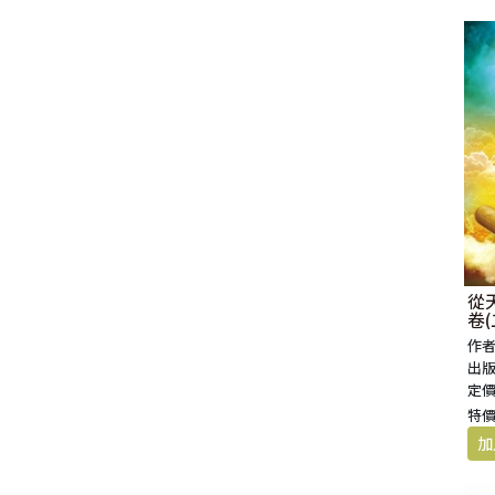
福 音 小 禮 卡
特 殊 問 題
小 組 教 會
幼 稚 教 材
畫 冊
哈 巴 谷 書
歌 羅 西 書
約 翰 壹 、 貳 、 參 書
其 他 福 音 卡 片
生 活 教 導
成 人 教 材
西 番 雅 書
帖 撒 羅 尼 迦 前 後
猶 大 書
主 日 學 教 材
哈 該 書
提 摩 太 前 後
歸 納 法 研 經
撒 迦 利 亞 書
提 多 書
紙 品
瑪 拉 基 書
腓 利 門 書
從
卷(
教 牧 書 信
作者
出版
定價
特價