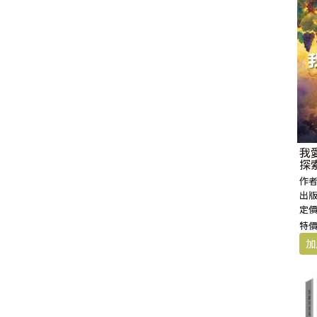
我
探
作者
出版
定價
特價