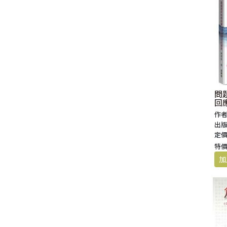
問
回
作者
出版
定價
特價