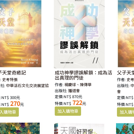
子天堂奇癒記
成功神學謬誤解鎖：成為活
父子天
出真理的門徒
:
史考特張
作者:
史
作者:
楊慶球、陳傳華
社:
中華活石文化交流展望協
出版社:
出版社:
播道會
會
定價:NT$ 870元
:NT$ 300元
定價:NT$
722
270
特價:NT$
元
:NT$
元
特價:NT$