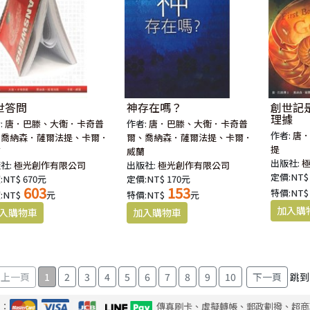
世答問
神存在嗎？
創世記
理據
:
唐．巴滕、大衛．卡奇普
作者:
唐．巴滕、大衛．卡奇普
作者:
唐
、喬納森．薩爾法提、卡爾．
爾、喬納森．薩爾法提、卡爾．
提
蘭
威蘭
出版社:
社:
極光創作有限公司
出版社:
極光創作有限公司
定價:NT$
:NT$ 670元
定價:NT$ 170元
603
153
特價:NT$
:NT$
元
特價:NT$
元
1
2
3
4
5
6
7
8
9
10
跳到
式：
傳真刷卡、虛擬轉帳、郵政劃撥、超商