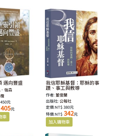
領 邁向豐盛
我信耶穌基督：耶穌的事
蹟、事工與教導
妮．強森
作者:
董俊蘭
橄欖
出版社:
公報社
 450元
405
定價:NT$ 380元
元
342
特價:NT$
元