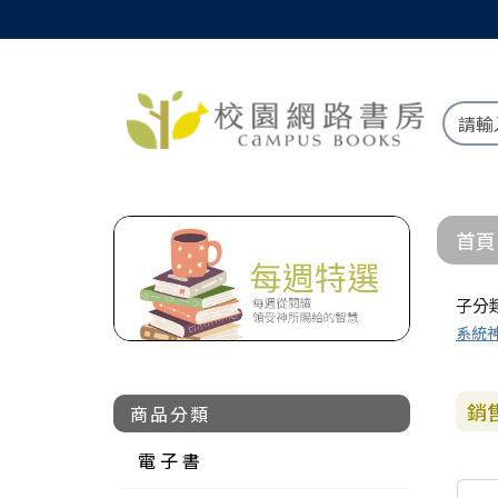
首頁
子分
系統
銷
商品分類
電 子 書