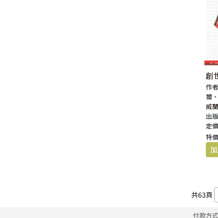
創
作者
爾
威
出版
定價
特價
共
63
頁
付款方